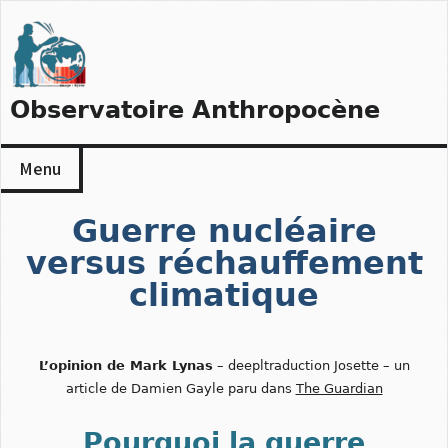
Skip
to
content
Observatoire Anthropocène
Menu
Guerre nucléaire
versus réchauffement
climatique
L’opinion de Mark Lynas
– deepltraduction Josette – un
article de Damien Gayle paru dans
The Guardian
Pourquoi la guerre