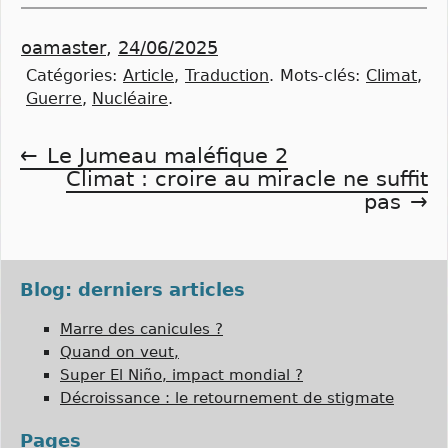
oamaster
,
24/06/2025
Catégories:
Article
,
Traduction
.
Mots-clés:
Climat
,
Guerre
,
Nucléaire
.
Navigation
Le Jumeau maléfique 2
Climat : croire au miracle ne suffit
de
pas
l’article
Blog: derniers articles
Marre des canicules ?
Quand on veut,
Super El Niño, impact mondial ?
Décroissance : le retournement de stigmate
Pages