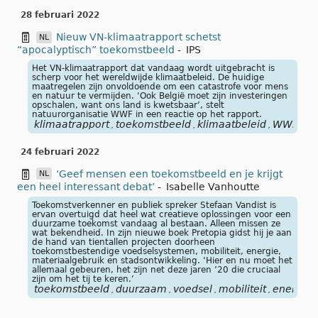
28 februari 2022
Nieuw VN-klimaatrapport schetst
NL
“apocalyptisch” toekomstbeeld
-
IPS
Het VN-klimaatrapport dat vandaag wordt uitgebracht is
scherp voor het wereldwijde klimaatbeleid. De huidige
maatregelen zijn onvoldoende om een catastrofe voor mens
en natuur te vermijden. ‘Ook België moet zijn investeringen
opschalen, want ons land is kwetsbaar’, stelt
natuurorganisatie WWF in een reactie op het rapport.
klimaatrapport
toekomstbeeld
klimaatbeleid
WWF
,
,
,
24 februari 2022
‘Geef mensen een toekomstbeeld en je krijgt
NL
een heel interessant debat’
-
Isabelle Vanhoutte
Toekomstverkenner en publiek spreker Stefaan Vandist is
ervan overtuigd dat heel wat creatieve oplossingen voor een
duurzame toekomst vandaag al bestaan. Alleen missen ze
wat bekendheid. In zijn nieuwe boek Pretopia gidst hij je aan
de hand van tientallen projecten doorheen
toekomstbestendige voedselsystemen, mobiliteit, energie,
materiaalgebruik en stadsontwikkeling. ‘Hier en nu moet het
allemaal gebeuren, het zijn net deze jaren ’20 die cruciaal
zijn om het tij te keren.’
toekomstbeeld
duurzaam
voedsel
mobiliteit
energie
,
,
,
,
,