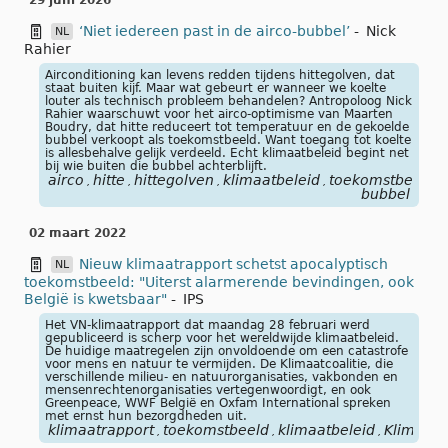
29 juni 2026
‘Niet iedereen past in de airco-bubbel’
-
Nick
NL
Rahier
Airconditioning kan levens redden tijdens hittegolven, dat
staat buiten kijf. Maar wat gebeurt er wanneer we koelte
louter als technisch probleem behandelen? Antropoloog Nick
Rahier waarschuwt voor het airco-optimisme van Maarten
Boudry, dat hitte reduceert tot temperatuur en de gekoelde
bubbel verkoopt als toekomstbeeld. Want toegang tot koelte
is allesbehalve gelijk verdeeld. Echt klimaatbeleid begint net
bij wie buiten die bubbel achterblijft.
airco
hitte
hittegolven
klimaatbeleid
toekomstbeeld
,
,
,
,
,
bubbel
02 maart 2022
Nieuw klimaatrapport schetst apocalyptisch
NL
toekomstbeeld: "Uiterst alarmerende bevindingen, ook
België is kwetsbaar"
-
IPS
Het VN-klimaatrapport dat maandag 28 februari werd
gepubliceerd is scherp voor het wereldwijde klimaatbeleid.
De huidige maatregelen zijn onvoldoende om een catastrofe
voor mens en natuur te vermijden. De Klimaatcoalitie, die
verschillende milieu- en natuurorganisaties, vakbonden en
mensenrechtenorganisaties vertegenwoordigt, en ook
Greenpeace, WWF België en Oxfam International spreken
met ernst hun bezorgdheden uit.
klimaatrapport
toekomstbeeld
klimaatbeleid
Klimaatco
,
,
,