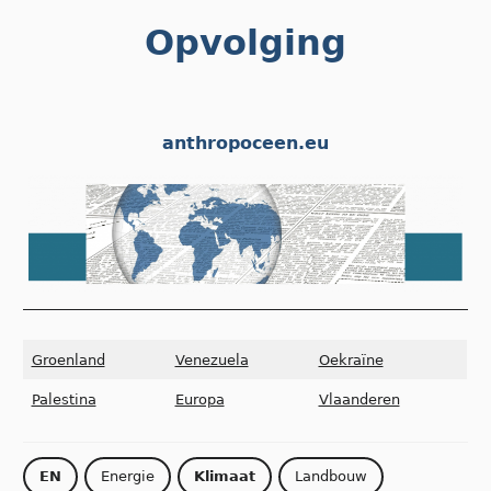
Skip
Opvolging
to
content
anthropoceen.eu
Groenland
Venezuela
Oekraïne
Palestina
Europa
Vlaanderen
EN
Energie
Klimaat
Landbouw