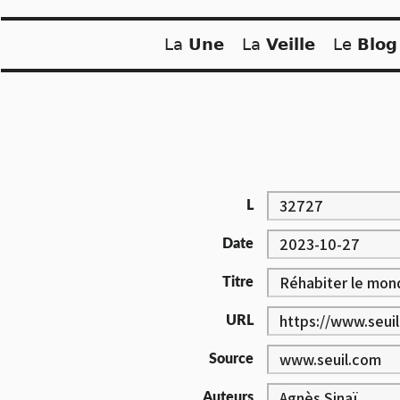
Skip
to
La
Une
La
Veille
Le
Blog
content
L
Date
Titre
URL
Source
Auteurs