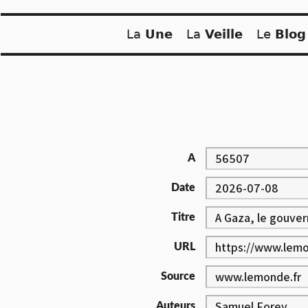
Skip
to
La
Une
La
Veille
Le
Blog
content
A
Date
Titre
URL
Source
Auteurs