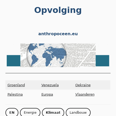
Skip
Opvolging
to
content
anthropoceen.eu
Groenland
Venezuela
Oekraïne
Palestina
Europa
Vlaanderen
EN
Energie
Klimaat
Landbouw