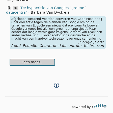
30 juni 2026
‘De hypocrisie van Googles “groene”
NL
datacentra’
-
Barbara Van Dyck e.a.
Afgelopen weekend voerden activisten van Code Rood nabij
Charleroi actie tegen de plannen van Google om op de
terreinen van Écopôle een nieuw datacentrum te bouwen.
Google verkoopt het als ‘een groen banenproject’. Maar
achter dat laagje vernis gaat volgens Barbara Van Dyck een
ander verhaal schuil: over ecologische destructie en de
macht van een handvol techreuzen over onze samenleving.
Google
Code
,
,
Rood
Ecopôle
Charleroi
datacentrum
techreuzen
gre
,
,
,
,
,
lees meer..
powered by :