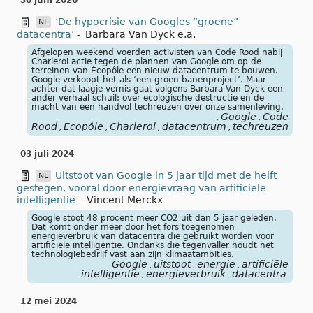
30 juni 2026
‘De hypocrisie van Googles “groene”
NL
datacentra’
-
Barbara Van Dyck e.a.
Afgelopen weekend voerden activisten van Code Rood nabij
Charleroi actie tegen de plannen van Google om op de
terreinen van Écopôle een nieuw datacentrum te bouwen.
Google verkoopt het als ‘een groen banenproject’. Maar
achter dat laagje vernis gaat volgens Barbara Van Dyck een
ander verhaal schuil: over ecologische destructie en de
macht van een handvol techreuzen over onze samenleving.
Google
Code
,
,
Rood
Ecopôle
Charleroi
datacentrum
techreuzen
gre
,
,
,
,
,
03 juli 2024
Uitstoot van Google in 5 jaar tijd met de helft
NL
gestegen, vooral door energievraag van artificiële
intelligentie
-
Vincent Merckx
Google stoot 48 procent meer CO2 uit dan 5 jaar geleden.
Dat komt onder meer door het fors toegenomen
energieverbruik van datacentra die gebruikt worden voor
artificiële intelligentie. Ondanks die tegenvaller houdt het
technologiebedrijf vast aan zijn klimaatambities.
Google
uitstoot
energie
artificiële
,
,
,
intelligentie
energieverbruik
datacentra
,
,
12 mei 2024