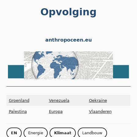
Skip
Opvolging
to
content
anthropoceen.eu
Groenland
Venezuela
Oekraïne
Palestina
Europa
Vlaanderen
EN
Energie
Klimaat
Landbouw