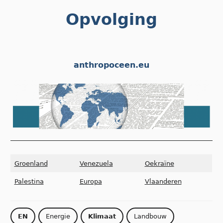
Skip
Opvolging
to
content
anthropoceen.eu
Groenland
Venezuela
Oekraïne
Palestina
Europa
Vlaanderen
EN
Energie
Klimaat
Landbouw