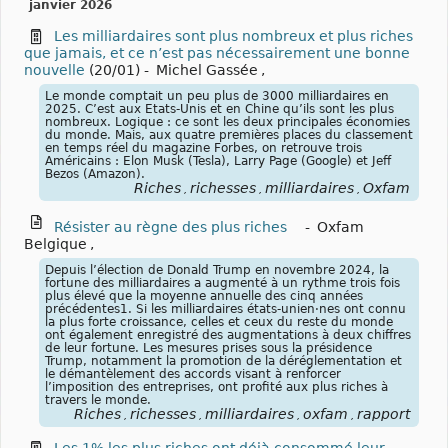
janvier 2026
Les milliardaires sont plus nombreux et plus riches
que jamais, et ce n’est pas nécessairement une bonne
nouvelle
(20/01)
-
Michel Gassée
,
Le monde comptait un peu plus de 3000 milliardaires en
2025. C’est aux Etats-Unis et en Chine qu’ils sont les plus
nombreux. Logique : ce sont les deux principales économies
du monde. Mais, aux quatre premières places du classement
en temps réel du magazine Forbes, on retrouve trois
Américains : Elon Musk (Tesla), Larry Page (Google) et Jeff
Bezos (Amazon).
Riches
richesses
milliardaires
Oxfam
,
,
,
Résister au règne des plus riches
-
Oxfam
Belgique
,
Depuis l’élection de Donald Trump en novembre 2024, la
fortune des milliardaires a augmenté à un rythme trois fois
plus élevé que la moyenne annuelle des cinq années
précédentes1. Si les milliardaires états-unien·nes ont connu
la plus forte croissance, celles et ceux du reste du monde
ont également enregistré des augmentations à deux chiffres
de leur fortune. Les mesures prises sous la présidence
Trump, notamment la promotion de la déréglementation et
le démantèlement des accords visant à renforcer
l’imposition des entreprises, ont profité aux plus riches à
travers le monde.
Riches
richesses
milliardaires
oxfam
rapport
,
,
,
,