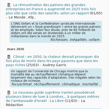
La rémunération des patrons des grandes
entreprises en France a augmenté en 2025 trois fois
plus vite que celle des salariés, selon un rapport
(01/05)
-
Le Monde
,
Afp
,
L’ONG Oxfam et la Confédération syndicale internationale
dénoncent un « fossé grandissant » entre les grands patrons
et les employés. Selon leur étude, près de 80 milliards de
dollars ont été versés en dividendes à un millier de
milliardaires dans le monde en 2025.
Richesses
inégalités
oxfam
,
,
mars 2026
Climat : en 2050, la chaleur devrait provoquer dix
fois plus de morts dans les pays pauvres que dans les
pays riches
(25/03)
-
Audrey Garric
Un rapport de l’université de Chicago montre que la
mortalité liée au réchauffement climatique dépend
largement des capacités d’adaptation, très inégales selon les
niveaux de richesse.
focusclimat
réchauffement
climatique
mortalité
riche
,
,
,
,
Le nouveau guide suprême iranien posséderait
plusieurs biens de luxe à Londres... à quelques mètres
de l'ambassade d'Israël - La Libre
(11/03)
-
La
Rédaction