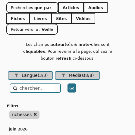
Recherches
que par
:
Articles
Audios
Fiches
Livres
Sites
Vidéos
Retour vers la :
Veille
Les champs
auteur
(
e
)
s
&
mots-clés
sont
cliquables
. Pour revenir à la page, utilisez le
bouton
refresh
ci-dessous.
Langue(3/3)
Médias(8/8)
filtre:
richesses
juin 2026