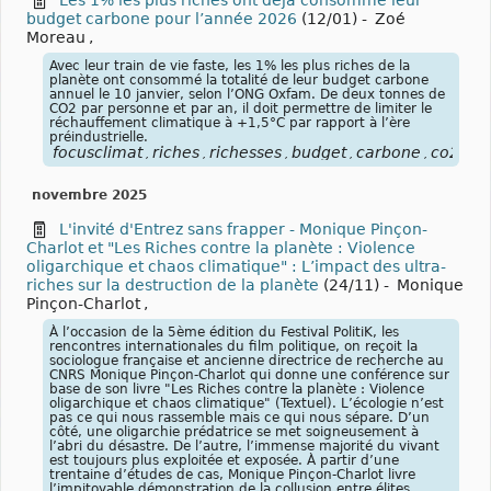
Les 1% les plus riches ont déjà consommé leur
budget carbone pour l’année 2026
(12/01)
-
Zoé
Moreau
,
Avec leur train de vie faste, les 1% les plus riches de la
planète ont consommé la totalité de leur budget carbone
annuel le 10 janvier, selon l’ONG Oxfam. De deux tonnes de
CO2 par personne et par an, il doit permettre de limiter le
réchauffement climatique à +1,5°C par rapport à l’ère
préindustrielle.
focusclimat
riches
richesses
budget
carbone
co2
O
,
,
,
,
,
,
novembre 2025
L'invité d'Entrez sans frapper - Monique Pinçon-
Charlot et "Les Riches contre la planète : Violence
oligarchique et chaos climatique" : L’impact des ultra-
riches sur la destruction de la planète
(24/11)
-
Monique
Pinçon-Charlot
,
À l’occasion de la 5ème édition du Festival PolitiK, les
rencontres internationales du film politique, on reçoit la
sociologue française et ancienne directrice de recherche au
CNRS Monique Pinçon-Charlot qui donne une conférence sur
base de son livre "Les Riches contre la planète : Violence
oligarchique et chaos climatique" (Textuel). L’écologie n’est
pas ce qui nous rassemble mais ce qui nous sépare. D’un
côté, une oligarchie prédatrice se met soigneusement à
l’abri du désastre. De l’autre, l’immense majorité du vivant
est toujours plus exploitée et exposée. À partir d’une
trentaine d’études de cas, Monique Pinçon-Charlot livre
l’impitoyable démonstration de la collusion entre élites