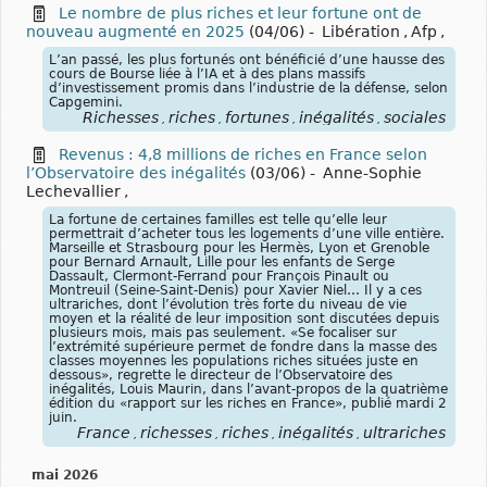
Le nombre de plus riches et leur fortune ont de
nouveau augmenté en 2025
(04/06)
-
Libération
,
Afp
,
L’an passé, les plus fortunés ont bénéficié d’une hausse des
cours de Bourse liée à l’IA et à des plans massifs
d’investissement promis dans l’industrie de la défense, selon
Capgemini.
Richesses
riches
fortunes
inégalités
sociales
,
,
,
,
Revenus : 4,8 millions de riches en France selon
l’Observatoire des inégalités
(03/06)
-
Anne-Sophie
Lechevallier
,
La fortune de certaines familles est telle qu’elle leur
permettrait d’acheter tous les logements d’une ville entière.
Marseille et Strasbourg pour les Hermès, Lyon et Grenoble
pour Bernard Arnault, Lille pour les enfants de Serge
Dassault, Clermont-Ferrand pour François Pinault ou
Montreuil (Seine-Saint-Denis) pour Xavier Niel… Il y a ces
ultrariches, dont l’évolution très forte du niveau de vie
moyen et la réalité de leur imposition sont discutées depuis
plusieurs mois, mais pas seulement. «Se focaliser sur
l’extrémité supérieure permet de fondre dans la masse des
classes moyennes les populations riches situées juste en
dessous», regrette le directeur de l’Observatoire des
inégalités, Louis Maurin, dans l’avant-propos de la quatrième
édition du «rapport sur les riches en France», publié mardi 2
juin.
France
richesses
riches
inégalités
ultrariches
,
,
,
,
mai 2026