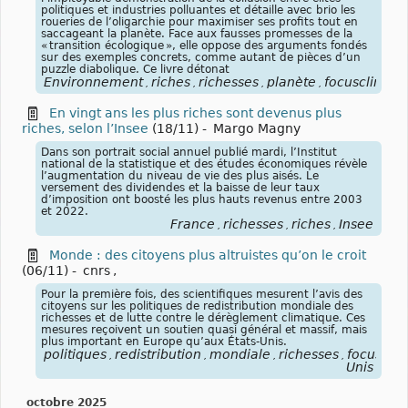
politiques et industries polluantes et détaille avec brio les
roueries de l’oligarchie pour maximiser ses profits tout en
saccageant la planète. Face aux fausses promesses de la
« transition écologique », elle oppose des arguments fondés
sur des exemples concrets, comme autant de pièces d’un
puzzle diabolique. Ce livre détonat
Environnement
riches
richesses
planète
focusclimat
,
,
,
,
En vingt ans les plus riches sont devenus plus
riches, selon l’Insee
(18/11)
-
Margo Magny
Dans son portrait social annuel publié mardi, l’Institut
national de la statistique et des études économiques révèle
l’augmentation du niveau de vie des plus aisés. Le
versement des dividendes et la baisse de leur taux
d’imposition ont boosté les plus hauts revenus entre 2003
et 2022.
France
richesses
riches
Insee
,
,
,
Monde : des citoyens plus altruistes qu’on le croit
(06/11)
-
cnrs
,
Pour la première fois, des scientifiques mesurent l’avis des
citoyens sur les politiques de redistribution mondiale des
richesses et de lutte contre le dérèglement climatique. Ces
mesures reçoivent un soutien quasi général et massif, mais
plus important en Europe qu’aux États-Unis.
politiques
redistribution
mondiale
richesses
focuscli
,
,
,
,
Unis
octobre 2025