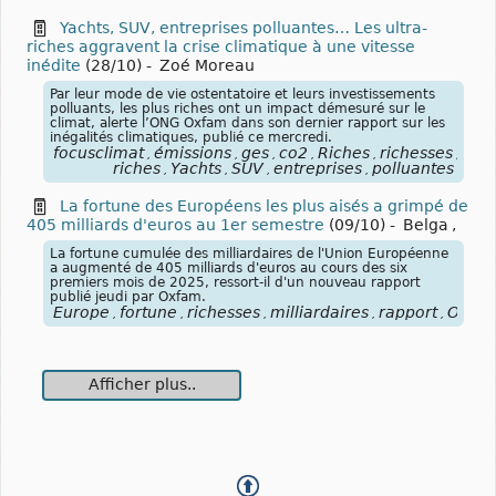
Yachts, SUV, entreprises polluantes… Les ultra-
riches aggravent la crise climatique à une vitesse
inédite
(28/10)
-
Zoé Moreau
Par leur mode de vie ostentatoire et leurs investissements
polluants, les plus riches ont un impact démesuré sur le
climat, alerte l’ONG Oxfam dans son dernier rapport sur les
inégalités climatiques, publié ce mercredi.
focusclimat
émissions
ges
co2
Riches
richesses
ultr
,
,
,
,
,
,
riches
Yachts
SUV
entreprises
polluantes
,
,
,
,
La fortune des Européens les plus aisés a grimpé de
405 milliards d'euros au 1er semestre
(09/10)
-
Belga
,
La fortune cumulée des milliardaires de l'Union Européenne
a augmenté de 405 milliards d'euros au cours des six
premiers mois de 2025, ressort-il d'un nouveau rapport
publié jeudi par Oxfam.
Europe
fortune
richesses
milliardaires
rapport
Oxfa
,
,
,
,
,
Afficher plus..