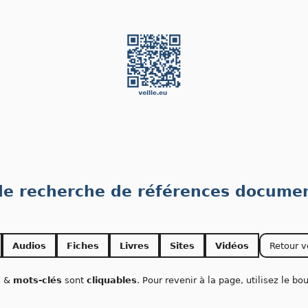
 de recherche de références documen
Audios
Fiches
Livres
Sites
Vidéos
Retour v
s
&
mots-clés
sont
cliquables
. Pour revenir à la page, utilisez le b