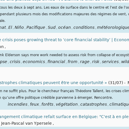
us les deux à sept ans. Les eaux de surface dans le centre et l’est de l’o
e pendant plusieurs mois des modifications majeures des régimes de vent, 
ale.
mat
El
Niño
Pacifique
Sud
océan
conditions
météorologiqu
,
,
,
,
,
,
,
 crisis poses growing threat to ‘core financial stability’ | Econ
on
,
rank Elderson says more work needed to assess risk from collapse of ecosys
apse
crisis
economics
financial
from
rage
risk
services
wild
,
,
,
,
,
,
,
,
astrophes climatiques peuvent être une opportunité »
(31/07)
-
n ne suffit plus. Pour le chercheur français Théodore Tallent, les crises cl
ion qu’une offre politique crédible parvienne à émerger. Rencontre.
incendies
feux
forêts
végétation
catastrophes
climatiqu
,
,
,
,
,
angement climatique refait surface en Belgique: "C'est à en ple
,
Jean-Pascal van Ypersele
,