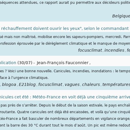
nséquences attendues, ce rapport aurait pu permettre aux décideurs polit
Belgiqu
le réchauffement doivent ouvrir les yeux", selon le commandant
isé mais non maîtrisé, mobilise encore les sapeurs-pompiers, mercredi. P
e profession éprouvée par le dérèglement climatique et le manque de moyen
focusclimat
incendies
f
,
,
lication
(30/07)
-
Jean-François Fauconnier
,
s ? Voici une bonne nouvelle. Canicules, incendies, inondations : le temp
 face à l’urgence climatique.
blogoa
E21blog
focusclimat
vagues
chaleurs
température
,
,
,
,
,
,
icules cet été : Météo-France en voit déjà une cinquième arrive
 pas près de s’arrêter. Depuis le début de la saison estivale, le pays encha
outante. Quatre canicules ont déjà été encaissées, et voilà qu’une cinquiè
 Météo-France a fait basculer de nombreux départements en vigilance orange
ent la barre des 30 °C durant tout le mois d’août. Un pic est même redout