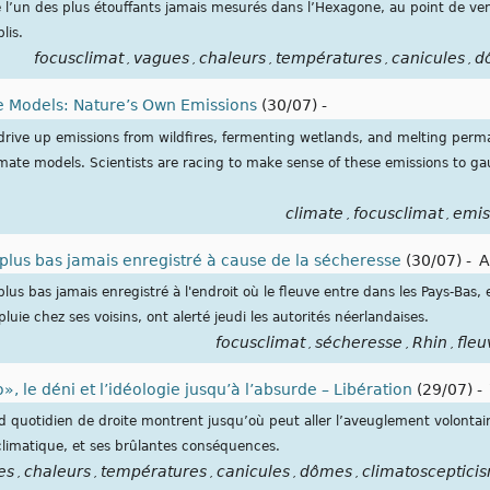
 l’un des plus étouffants jamais mesurés dans l’Hexagone, au point de venir
lis.
focusclimat
vagues
chaleurs
températures
canicules
d
,
,
,
,
,
te Models: Nature’s Own Emissions
(30/07)
-
 drive up emissions from wildfires, fermenting wetlands, and melting perm
limate models. Scientists are racing to make sense of these emissions t
climate
focusclimat
emis
,
,
e plus bas jamais enregistré à cause de la sécheresse
(30/07)
-
A
plus bas jamais enregistré à l'endroit où le fleuve entre dans les Pays-Bas,
uie chez ses voisins, ont alerté jeudi les autorités néerlandaises.
focusclimat
sécheresse
Rhin
fleu
,
,
,
», le déni et l’idéologie jusqu’à l’absurde – Libération
(29/07)
-
d quotidien de droite montrent jusqu’où peut aller l’aveuglement volontaire
imatique, et ses brûlantes conséquences.
es
chaleurs
températures
canicules
dômes
climatosceptici
,
,
,
,
,