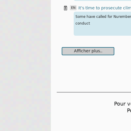
It’s time to prosecute cli
EN
Some have called for Nuremberg-
conduct
Afficher plus..
Pour v
P