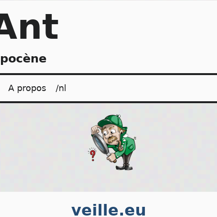
Ant
opocène
A propos
/nl
veille.eu