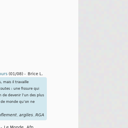
murs
(01/08)
-
Brice L.
 mais il travaille
outes : une fissure qui
n de devenir l’un des plus
us de monde qu’on ne
nflement
argiles
RGA
,
,
-
Le Monde
,
Afp
,