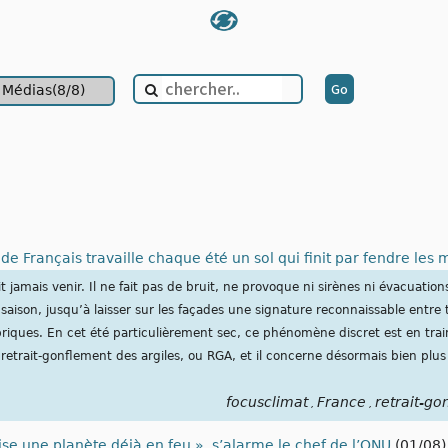
Médias(8/8)
 de Français travaille chaque été un sol qui finit par fendre les 
 jamais venir. Il ne fait pas de bruit, ne provoque ni sirènes ni évacuations,
ison, jusqu’à laisser sur les façades une signature reconnaissable entre t
briques. En cet été particulièrement sec, ce phénomène discret est en trai
e retrait-gonflement des argiles, ou RGA, et il concerne désormais bien pl
focusclimat
France
retrait-go
,
,
tise une planète déjà en feu », s’alarme le chef de l’ONU
(01/08)