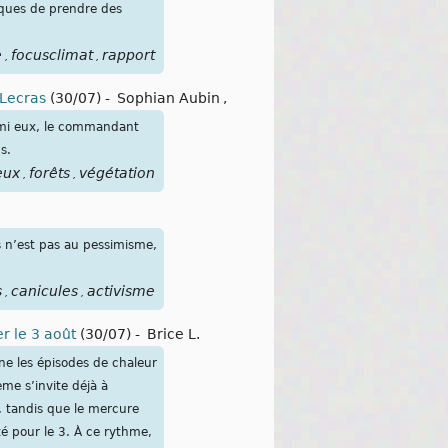
iques de prendre des
e
focusclimat
rapport
,
,
 Lecras
(30/07)
-
Sophian Aubin
,
armi eux, le commandant
s.
eux
forêts
végétation
,
,
s n’est pas au pessimisme,
s
canicules
activisme
,
,
r le 3 août
(30/07)
-
Brice L.
îne les épisodes de chaleur
me s’invite déjà à
, tandis que le mercure
é pour le 3. À ce rythme,