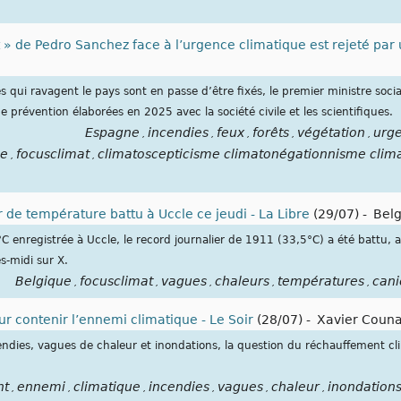
t » de Pedro Sanchez face à l’urgence climatique est rejeté par
 qui ravagent le pays sont en passe d’être fixés, le premier ministre social
 prévention élaborées en 2025 avec la société civile et les scientifiques.
Espagne
incendies
feux
forêts
végétation
urge
,
,
,
,
,
ue
focusclimat
climatoscepticisme climatonégationnisme clima
,
,
 de température battu à Uccle ce jeudi - La Libre
(29/07)
-
Bel
 enregistrée à Uccle, le record journalier de 1911 (33,5°C) a été battu,
-midi sur X.
Belgique
focusclimat
vagues
chaleurs
températures
cani
,
,
,
,
,
ur contenir l’ennemi climatique - Le Soir
(28/07)
-
Xavier Coun
ncendies, vagues de chaleur et inondations, la question du réchauffement
nt
ennemi
climatique
incendies
vagues
chaleur
inondation
,
,
,
,
,
,