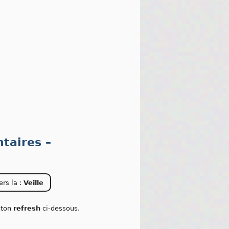
taires –
ers la :
Veille
outon
refresh
ci-dessous.