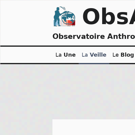
Skip
Obs
to
content
Observatoire Anthr
La
Une
La
Veille
Le
Blog