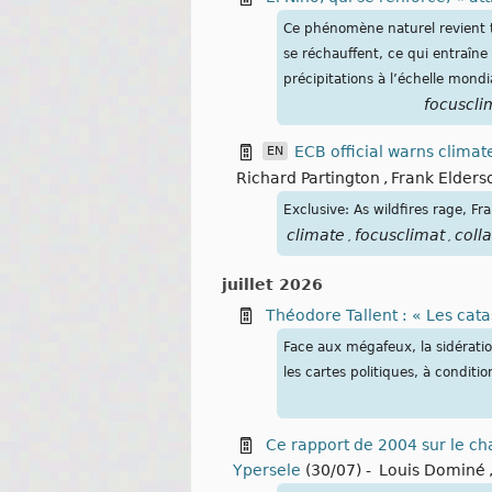
Ce phénomène naturel revient to
se réchauffent, ce qui entraîn
précipitations à l’échelle mondi
focuscli
ECB official warns climate
EN
Richard Partington
,
Frank Elders
Exclusive: As wildfires rage, F
climate
focusclimat
coll
,
,
juillet 2026
Théodore Tallent : « Les cat
Face aux mégafeux, la sidératio
les cartes politiques, à condit
Ce rapport de 2004 sur le ch
Ypersele
(30/07)
-
Louis Dominé