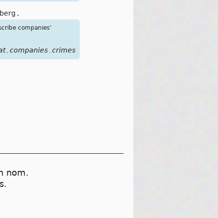
berg
,
escribe companies’
at
companies
crimes
,
,
on nom.
s.