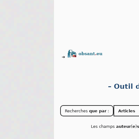
➔
– Outil
Recherches
que par
:
Articles
Les champs
auteur
(
e
)