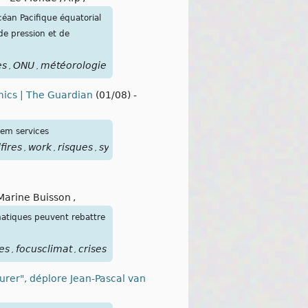
céan Pacifique équatorial
de pression et de
es
ONU
météorologie
,
,
omics | The Guardian
(01/08)
-
tem services
fires
work
risques
systémiques
focusbiodiversité
services
é
,
,
,
,
,
,
Marine Buisson
,
imatiques peuvent rebattre
es
focusclimat
crises
,
,
urer", déplore Jean-Pascal van