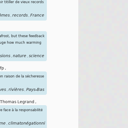
 titiller de vieux records
ômes
records
France
,
,
afrost, but these feedback
o gauge how much warming
sions
nature
science
,
,
fp
,
 en raison de la sécheresse
ves
rivières
Pays-Bas
,
,
Thomas Legrand
,
 face à la responsabilité
sme
climatonégationnisme
climatorassurisme
climato-
,
,
,