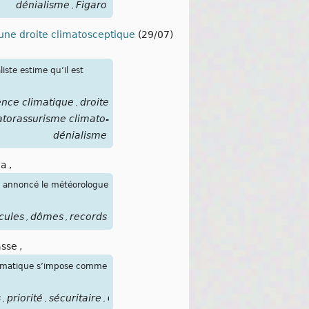
dénialisme
Figaro
,
 une droite climatosceptique
(29/07)
iste estime qu’il est
nce climatique
droite
,
torassurisme climato-
dénialisme
ga
,
 a annoncé le météorologue
cules
dômes
records
,
,
asse
,
 climatique s’impose comme
s
priorité
sécuritaire
Oarefacompl
,
,
,