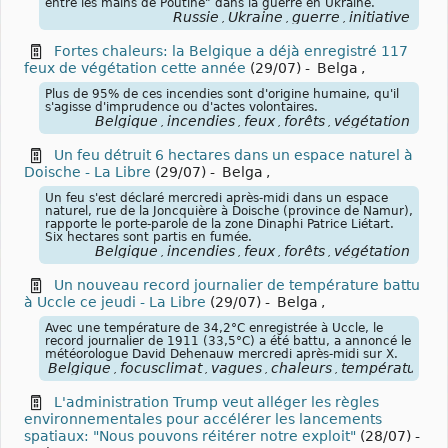
entre les mains de Poutine" dans la guerre en Ukraine.
Russie
Ukraine
guerre
initiative
,
,
,
Fortes chaleurs: la Belgique a déjà enregistré 117
feux de végétation cette année
(29/07)
-
Belga
,
Plus de 95% de ces incendies sont d'origine humaine, qu'il
s'agisse d'imprudence ou d'actes volontaires.
Belgique
incendies
feux
forêts
végétation
,
,
,
,
Un feu détruit 6 hectares dans un espace naturel à
Doische - La Libre
(29/07)
-
Belga
,
Un feu s'est déclaré mercredi après-midi dans un espace
naturel, rue de la Joncquière à Doische (province de Namur),
rapporte le porte-parole de la zone Dinaphi Patrice Liétart.
Six hectares sont partis en fumée.
Belgique
incendies
feux
forêts
végétation
,
,
,
,
Un nouveau record journalier de température battu
à Uccle ce jeudi - La Libre
(29/07)
-
Belga
,
Avec une température de 34,2°C enregistrée à Uccle, le
record journalier de 1911 (33,5°C) a été battu, a annoncé le
météorologue David Dehenauw mercredi après-midi sur X.
Belgique
focusclimat
vagues
chaleurs
températures
,
,
,
,
,
L'administration Trump veut alléger les règles
environnementales pour accélérer les lancements
spatiaux: "Nous pouvons réitérer notre exploit"
(28/07)
-