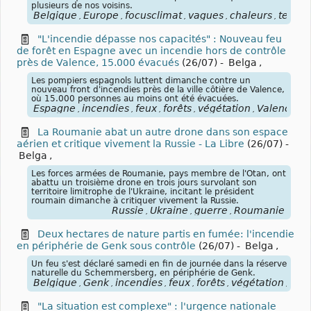
plusieurs de nos voisins.
Belgique
Europe
focusclimat
vagues
chaleurs
tempé
,
,
,
,
,
"L'incendie dépasse nos capacités" : Nouveau feu
de forêt en Espagne avec un incendie hors de contrôle
près de Valence, 15.000 évacués
(26/07)
-
Belga
,
Les pompiers espagnols luttent dimanche contre un
nouveau front d'incendies près de la ville côtière de Valence,
où 15.000 personnes au moins ont été évacuées.
Espagne
incendies
feux
forêts
végétation
Valence
,
,
,
,
,
La Roumanie abat un autre drone dans son espace
aérien et critique vivement la Russie - La Libre
(26/07)
-
Belga
,
Les forces armées de Roumanie, pays membre de l'Otan, ont
abattu un troisième drone en trois jours survolant son
territoire limitrophe de l'Ukraine, incitant le président
roumain dimanche à critiquer vivement la Russie.
Russie
Ukraine
guerre
Roumanie
,
,
,
Deux hectares de nature partis en fumée: l'incendie
en périphérie de Genk sous contrôle
(26/07)
-
Belga
,
Un feu s'est déclaré samedi en fin de journée dans la réserve
naturelle du Schemmersberg, en périphérie de Genk.
Belgique
Genk
incendies
feux
forêts
végétation
rés
,
,
,
,
,
,
"La situation est complexe" : l'urgence nationale