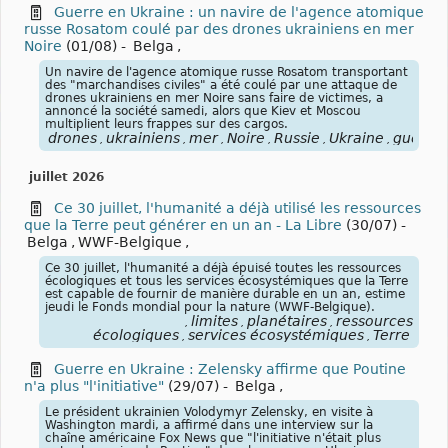
Guerre en Ukraine : un navire de l'agence atomique
russe Rosatom coulé par des drones ukrainiens en mer
Noire
(01/08)
-
Belga
,
Un navire de l'agence atomique russe Rosatom transportant
des "marchandises civiles" a été coulé par une attaque de
drones ukrainiens en mer Noire sans faire de victimes, a
annoncé la société samedi, alors que Kiev et Moscou
multiplient leurs frappes sur des cargos.
drones
ukrainiens
mer
Noire
Russie
Ukraine
guerre
,
,
,
,
,
,
juillet 2026
Ce 30 juillet, l'humanité a déjà utilisé les ressources
que la Terre peut générer en un an - La Libre
(30/07)
-
Belga
,
WWF-Belgique
,
Ce 30 juillet, l'humanité a déjà épuisé toutes les ressources
écologiques et tous les services écosystémiques que la Terre
est capable de fournir de manière durable en un an, estime
jeudi le Fonds mondial pour la nature (WWF-Belgique).
limites
planétaires
ressources
,
,
,
écologiques
services écosystémiques
Terre
,
,
Guerre en Ukraine : Zelensky affirme que Poutine
n'a plus "l'initiative"
(29/07)
-
Belga
,
Le président ukrainien Volodymyr Zelensky, en visite à
Washington mardi, a affirmé dans une interview sur la
chaîne américaine Fox News que "l'initiative n'était plus