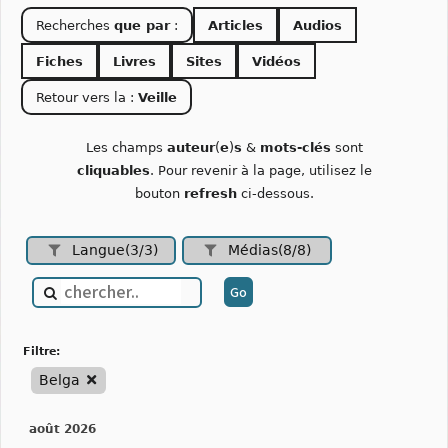
Recherches
que par
:
Articles
Audios
Fiches
Livres
Sites
Vidéos
Retour vers la :
Veille
Les champs
auteur
(
e
)
s
&
mots-clés
sont
cliquables
. Pour revenir à la page, utilisez le
bouton
refresh
ci-dessous.
Langue(3/3)
Médias(8/8)
filtre:
Belga
août 2026