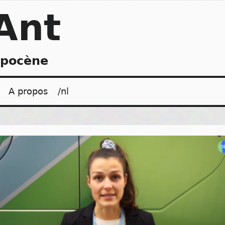
Ant
opocène
A propos
/nl