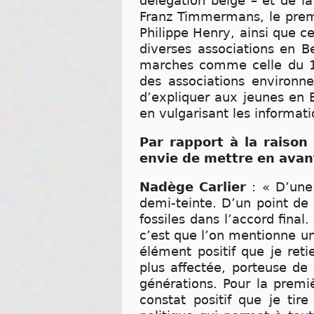
délégation belge – et de l
Franz Timmermans, le premi
Philippe Henry, ainsi que c
diverses associations en B
marches comme celle du 10
des associations environne
d’expliquer aux jeunes en 
en vulgarisant les informati
Par rapport à la raison
envie de mettre en avan
Nadège Carlier
: « D’une
demi-teinte. D’un point de 
fossiles dans l’accord fina
c’est que l’on mentionne un
élément positif que je reti
plus affectée, porteuse de
générations. Pour la premi
constat positif que je ti