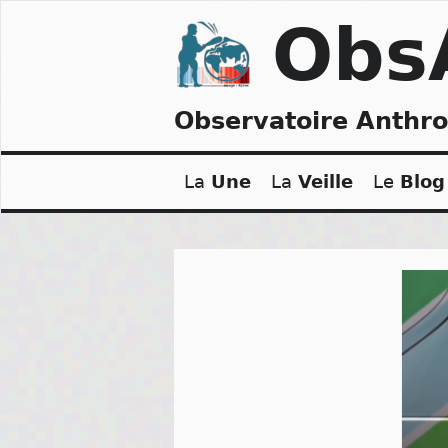
Skip
Obs
to
content
Observatoire Anthr
La
Une
La
Veille
Le
Blog