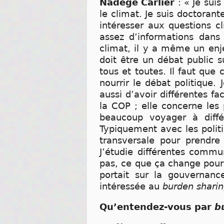
Nadège Carlier
: « Je su
le climat. Je suis doctoran
intéresser aux questions c
assez d’informations dans
climat, il y a même un enje
doit être un débat public
tous et toutes. Il faut que 
nourrir le débat politique.
aussi d’avoir différentes f
la COP ; elle concerne les 
beaucoup voyager à diff
Typiquement avec les polit
transversale pour prendre 
J’étudie différentes commu
pas, ce que ça change pour 
portait sur la gouvernan
intéressée au
burden shari
Qu’entendez-vous par
bu