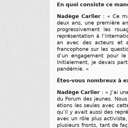
En quoi consiste ce ma
Nadège Carlier
: « Ce m
deux ans, une première an
progressivement les rou
représentation à l’interna
an avec des acteurs et ac
francophone sur les questio
d’un engagement pour le c
Initialement, je devais par
pandémie. »
Êtes-vous nombreux à e
Nadège Carlier
: « J’ai u
du Forum des jeunes. Nous é
étions les seules avec cett
qu’il y avait aussi des rep
avec un rôle plus activiste
plusieurs fronts, tant de fa