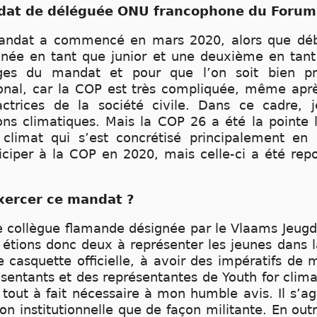
ndat de déléguée ONU francophone du Forum 
andat a commencé en mars 2020, alors que débu
née en tant que junior et une deuxième en tant
ages du mandat et pour que l’on soit bien pr
tional, car la COP est très compliquée, même apr
trices de la société civile. Dans ce cadre, j
ns climatiques. Mais la COP 26 a été la pointe l
limat qui s’est concrétisé principalement en
ticiper à la COP en 2020, mais celle-ci a été re
xercer ce mandat ?
ne collègue flamande désignée par le Vlaams Jeug
tions donc deux à représenter les jeunes dans la
e casquette officielle, à avoir des impératifs de 
résentants et des représentantes de Youth for clima
, tout à fait nécessaire à mon humble avis. Il s’ag
çon institutionnelle que de façon militante. En outr