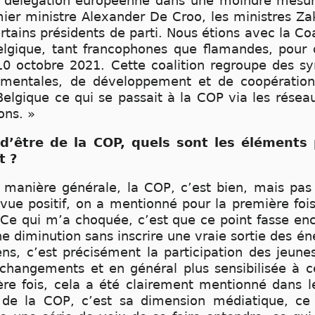
a délégation européenne dans une moindre mesur
er ministre Alexander De Croo, les ministres Zak
ertains présidents de parti. Nous étions avec la Co
elgique, tant francophones que flamandes, pour 
 octobre 2021. Cette coalition regroupe des sy
mentales, de développement et de coopération. 
Belgique ce qui se passait à la COP via les résea
ons. »
 d’être de la COP, quels sont les éléments 
t ?
 manière générale, la COP, c’est bien, mais pas 
vue positif, on a mentionné pour la première foi
l. Ce qui m’a choquée, c’est que ce point fasse enc
e diminution sans inscrire une vraie sortie des én
ens, c’est précisément la participation des jeun
 changements et en général plus sensibilisée à c
ère fois, cela a été clairement mentionné dans l
re de la COP, c’est sa dimension médiatique,