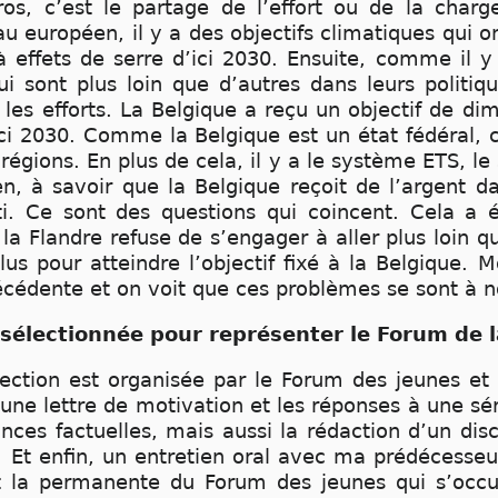
ros, c’est le partage de l’effort ou de la char
u européen, il y a des objectifs climatiques qui 
 effets de serre d’ici 2030. Ensuite, comme il y
 sont plus loin que d’autres dans leurs politique
r les efforts. La Belgique a reçu un objectif de d
ici 2030. Comme la Belgique est un état fédéral, ce
s régions. En plus de cela, il y a le système ETS,
, à savoir que la Belgique reçoit de l’argent da
i. Ce sont des questions qui coincent. Cela a 
a Flandre refuse de s’engager à aller plus loin q
plus pour atteindre l’objectif fixé à la Belgique.
récédente et on voit que ces problèmes se sont à 
électionnée pour représenter le Forum de l
lection est organisée par le Forum des jeunes et 
’une lettre de motivation et les réponses à une sér
ances factuelles, mais aussi la rédaction d’un di
. Et enfin, un entretien oral avec ma prédécesse
et la permanente du Forum des jeunes qui s’occ