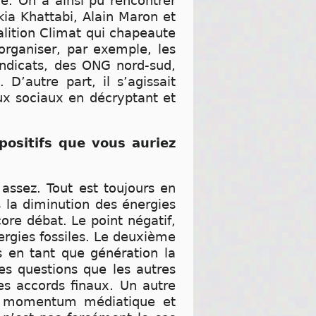
e. On a ainsi pu rencontrer
ia Khattabi, Alain Maron et
alition Climat qui chapeaute
organiser, par exemple, les
ndicats, des ONG nord-sud,
D’autre part, il s’agissait
ux sociaux en décryptant et
positifs que vous auriez
assez. Tout est toujours en
s la diminution des énergies
ore débat. Le point négatif,
ergies fossiles. Le deuxième
es en tant que génération la
es questions que les autres
es accords finaux. Un autre
 ce momentum médiatique et