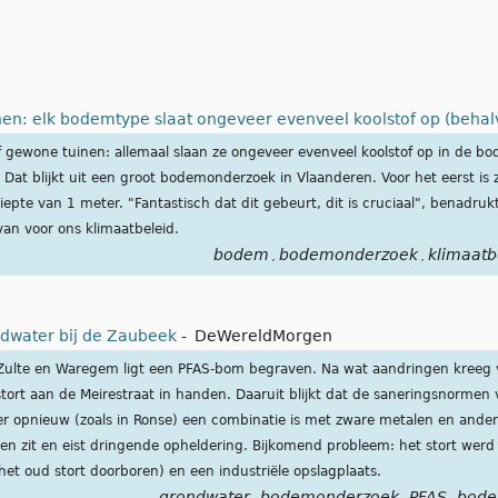
inen: elk bodemtype slaat ongeveer evenveel koolstof op (behal
f gewone tuinen: allemaal slaan ze ongeveer evenveel koolstof op in de bo
 Dat blijkt uit een groot bodemonderzoek in Vlaanderen. Voor het eerst is 
iepte van 1 meter. "Fantastisch dat dit gebeurt, dit is cruciaal", benadruk
an voor ons klimaatbeleid.
bodem
bodemonderzoek
klimaatb
,
,
dwater bij de Zaubeek
-
DeWereldMorgen
Zulte en Waregem ligt een PFAS-bom begraven. Na wat aandringen kreeg 
rt aan de Meirestraat in handen. Daaruit blijkt dat de saneringsnormen 
 opnieuw (zoals in Ronse) een combinatie is met zware metalen en andere 
ten zit en eist dringende opheldering. Bijkomend probleem: het stort werd
et oud stort doorboren) en een industriële opslagplaats.
grondwater
bodemonderzoek
PFAS
bode