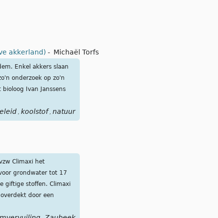
ve akkerland)
-
Michaël Torfs
dem. Enkel akkers slaan
zo'n onderzoek op zo'n
t bioloog Ivan Janssens
eleid
koolstof
natuur
,
,
vzw Climaxi het
voor grondwater tot 17
giftige stoffen. Climaxi
 overdekt door een
mvervuiling
Zaubeek