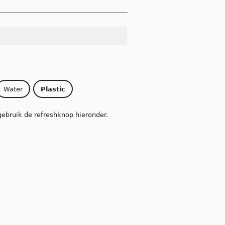
Water
Plastic
gebruik de refreshknop hieronder.