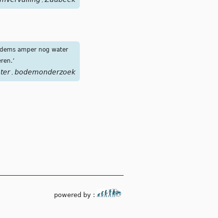
,
 bodems amper nog water
ren.’
ter
bodemonderzoek
,
powered by :