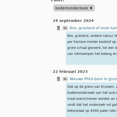
filter:
bodemonderzoek
24 september 2024
Bos, grasland of onze tu
NL
Bos, grasland, andere natuur o
per hectare minder koolstof op.
grote schaal gevoerd, tot een d
van UAntwerpen het belang erv
22 februari 2023
Nieuwe PFAS-bom in gron
NL
Ook op de grens van Kruisem, 
bodemonderzoek van het oud-sto
maal overschreven worden en er
vindt dat het onderzoek vol ga
betonplaat op 4500 palen (die h