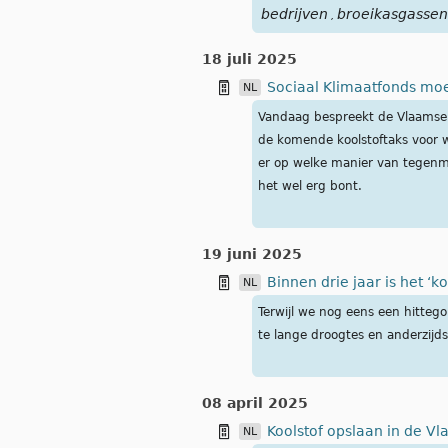
bedrijven
broeikasgassen
,
18 juli 2025
Sociaal Klimaatfonds mo
NL
Vandaag bespreekt de Vlaamse r
de komende koolstoftaks voor w
er op welke manier van tegenmaa
het wel erg bont.
19 juni 2025
Binnen drie jaar is het ‘
NL
Terwijl we nog eens een hittego
te lange droogtes en anderzijds
08 april 2025
Koolstof opslaan in de Vl
NL