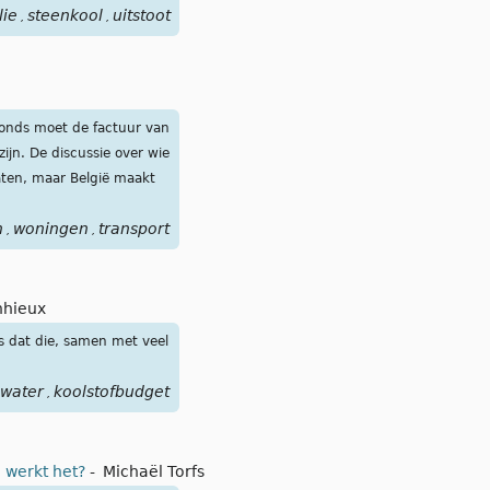
lie
steenkool
uitstoot
gas
cement
koolstofreuzen
,
,
,
,
,
fonds moet de factuur van
ijn. De discussie over wie
taten, maar België maakt
n
woningen
transport
,
,
nhieux
ns dat die, samen met veel
water
koolstofbudget
,
e werkt het?
-
Michaël Torfs