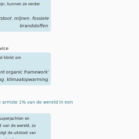
ijn, kunnen ze verder
stoot
mijnen
fossiele
,
,
brandstoffen
rvice
d klinkt om
nt organic framework’
ng
klimaatopwarming
,
de armste 1% van de wereld in een
superjachten en
t van de wereld, zo
olgt de uitstoot van