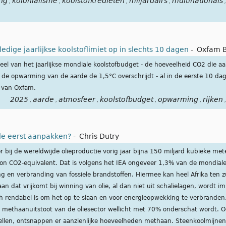
ng
kolonialisme
koolstofkredieten
miljardairs
multinationals
,
,
,
,
,
ledige jaarlijkse koolstoflimiet op in slechts 10 dagen
-
Oxfam B
 deel van het jaarlijkse mondiale koolstofbudget - de hoeveelheid CO2 die 
de opwarming van de aarde de 1,5°C overschrijdt - al in de eerste 10 da
e van Oxfam.
2025
aarde
atmosfeer
koolstofbudget
opwarming
rijken
,
,
,
,
,
,
ide eerst aanpakken?
-
Chris Dutry
bij de wereldwijde olieproductie vorig jaar bijna 150 miljard kubieke met
n CO2-equivalent. Dat is volgens het IEA ongeveer 1,3% van de mondiale
ng en verbranding van fossiele brandstoffen. Hiermee kan heel Afrika ten
n dat vrijkomt bij winning van olie, al dan niet uit schalielagen, wordt 
ch rendabel is om het op te slaan en voor energieopwekking te verbranden.
 methaanuitstoot van de oliesector wellicht met 70% onderschat wordt. Oo
ellen, ontsnappen er aanzienlijke hoeveelheden methaan. Steenkoolmijne