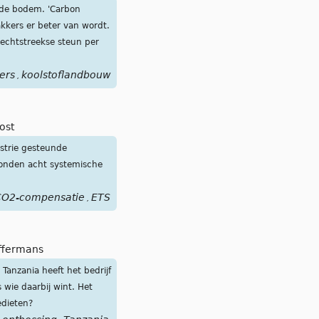
n de bodem. 'Carbon
kkers er beter van wordt.
rechtstreekse steun per
ers
koolstoflandbouw
,
ost
strie gesteunde
vonden acht systemische
O2-compensatie
ETS
,
ffermans
Tanzania heeft het bedrijf
wie daarbij wint. Het
edieten?