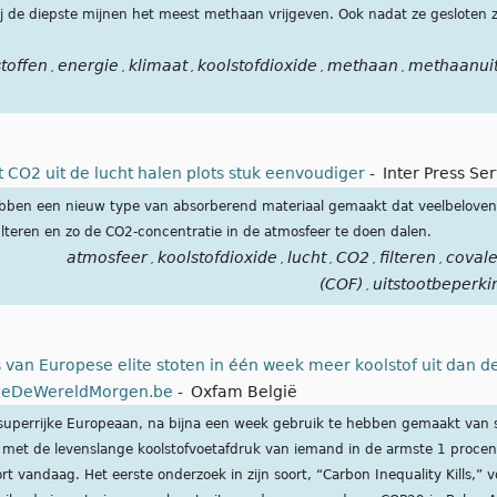
 de diepste mijnen het meest methaan vrijgeven. Ook nadat ze gesloten z
toffen
energie
klimaat
koolstofdioxide
methaan
methaanuit
,
,
,
,
,
CO2 uit de lucht halen plots stuk eenvoudiger
-
Inter Press Se
ben een nieuw type van absorberend materiaal gemaakt dat veelbeloven
 filteren en zo de CO2-concentratie in de atmosfeer te doen dalen.
atmosfeer
koolstofdioxide
lucht
CO2
filteren
covale
,
,
,
,
,
(COF)
uitstootbeperki
,
s van Europese elite stoten in één week meer koolstof uit dan 
beDeWereldMorgen.be
-
Oxfam België
 superrijke Europeaan, na bijna een week gebruik te hebben gemaakt van 
 met de levenslange koolstofvoetafdruk van iemand in de armste 1 procen
 vandaag. Het eerste onderzoek in zijn soort, “Carbon Inequality Kills,” v