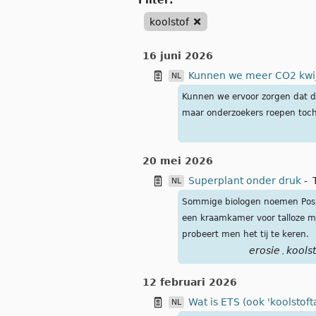
filter:
koolstof
16 juni 2026
Kunnen we meer CO2 kwij
NL
Kunnen we ervoor zorgen dat de
maar onderzoekers roepen toch 
20 mei 2026
Superplant onder druk
-
NL
Sommige biologen noemen Posid
een kraamkamer voor talloze mar
probeert men het tij te keren.
erosie
koolst
,
12 februari 2026
Wat is ETS (ook 'koolstof
NL