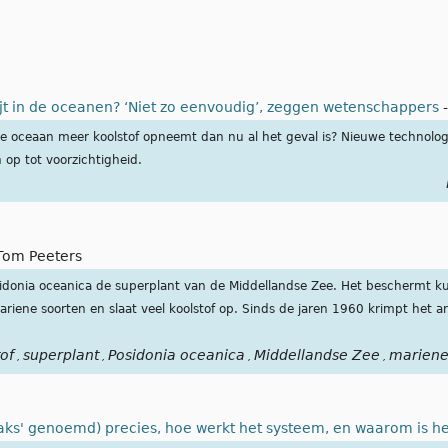
t in de oceanen? ‘Niet zo eenvoudig’, zeggen wetenschappers
 oceaan meer koolstof opneemt dan nu al het geval is? Nieuwe technologie
op tot voorzichtigheid.
Tom Peeters
onia oceanica de superplant van de Middellandse Zee. Het beschermt kus
iene soorten en slaat veel koolstof op. Sinds de jaren 1960 krimpt het ar
of
superplant
Posidonia oceanica
Middellandse Zee
mariene
,
,
,
,
taks' genoemd) precies, hoe werkt het systeem, en waarom is h