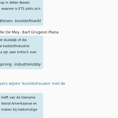
top in Alden Biesen
 waarom is ETS plots zo'n
 Biesen
koolstofmarkt
,
elle De Mey
,
Bart Grugeon Plana
 duidelijk of die
 koolstofindustrie
zijn zeer kritisch over
sprong
industrielobby
,
ers wijzen 'koolstofreuzen' met de
e helft van de toename
 Vooral Amerikaanse en
 maken bij toekomstige