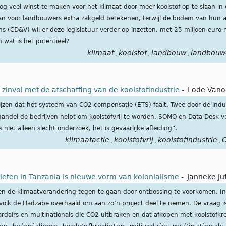
og veel winst te maken voor het klimaat door meer koolstof op te slaan i
an voor landbouwers extra zakgeld betekenen, terwijl de bodem van hun a
s (CD&V) wil er deze legislatuur verder op inzetten, met 25 miljoen euro 
 wat is het potentieel?
klimaat
koolstof
landbouw
landbouw
,
,
,
 zinvol met de afschaffing van de koolstofindustrie
-
Lode Vano
jzen dat het systeem van CO2-compensatie (ETS) faalt. Twee door de indu
handel de bedrijven helpt om koolstofvrij te worden. SOMO en Data Desk 
 niet alleen slecht onderzoek, het is gevaarlijke afleiding”.
klimaatactie
koolstofvrij
koolstofindustrie
C
,
,
,
ieten in Tanzania is nieuwe vorm van kolonialisme
-
Janneke Ju
en de klimaatverandering tegen te gaan door ontbossing te voorkomen. In 
olk de Hadzabe overhaald om aan zo’n project deel te nemen. De vraag is 
ardairs en multinationals die CO2 uitbraken en dat afkopen met koolstofkr