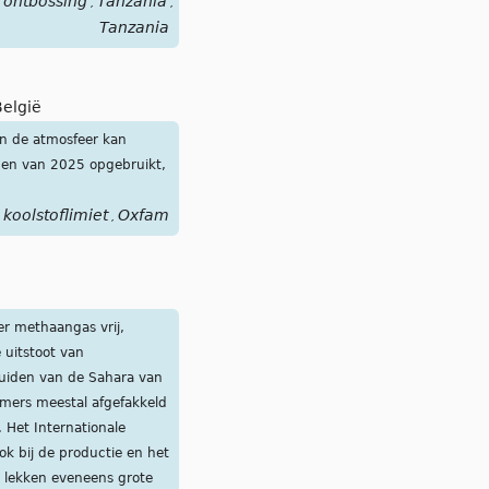
ontbossing
Tanzania
Carbon
,
,
Tanzania
elgië
aan de atmosfeer kan
gen van 2025 opgebruikt,
koolstoflimiet
Oxfam
,
er methaangas vrij,
 uitstoot van
 zuiden van de Sahara van
immers meestal afgefakkeld
 Het Internationale
k bij de productie en het
n lekken eveneens grote