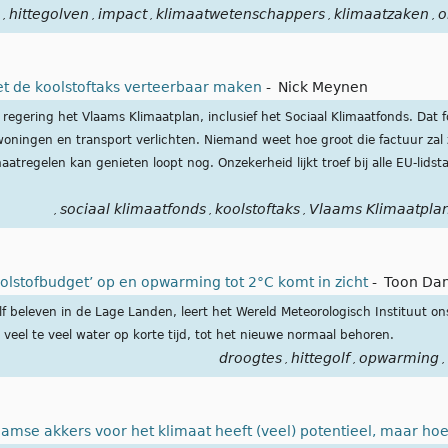
hittegolven
impact
klimaatwetenschappers
klimaatzaken
o
,
,
,
,
,
et de koolstoftaks verteerbaar maken
-
Nick Meynen
egering het Vlaams Klimaatplan, inclusief het Sociaal Klimaatfonds. Dat 
oningen en transport verlichten. Niemand weet hoe groot die factuur zal z
tregelen kan genieten loopt nog. Onzekerheid lijkt troef bij alle EU-lids
sociaal klimaatfonds
koolstoftaks
Vlaams Klimaatpla
,
,
,
koolstofbudget’ op en opwarming tot 2°C komt in zicht
-
Toon Da
lf beleven in de Lage Landen, leert het Wereld Meteorologisch Instituut o
 veel te veel water op korte tijd, tot het nieuwe normaal behoren.
droogtes
hittegolf
opwarming
,
,
,
aamse akkers voor het klimaat heeft (veel) potentieel, maar ho