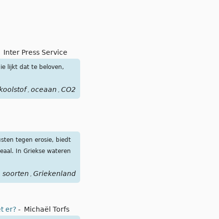
-
Inter Press Service
 lijkt dat te beloven,
koolstof
oceaan
CO2
,
,
ten tegen erosie, biedt
eaal. In Griekse wateren
 soorten
Griekenland
,
et er?
-
Michaël Torfs