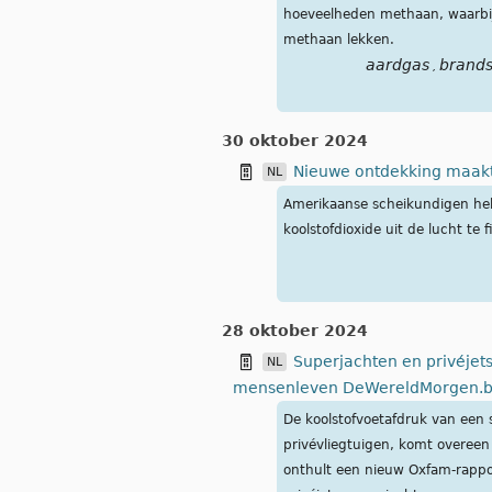
hoeveelheden methaan, waarbij
methaan lekken.
aardgas
brands
,
30 oktober 2024
Nieuwe ontdekking maakt 
NL
Amerikaanse scheikundigen heb
koolstofdioxide uit de lucht te
28 oktober 2024
Superjachten en privéjet
NL
mensenleven DeWereldMorgen.
De koolstofvoetafdruk van een
privévliegtuigen, komt overeen
onthult een nieuw Oxfam-rapport