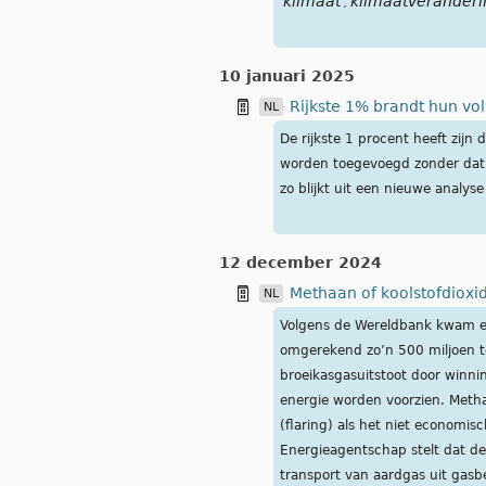
klimaat
klimaatveranderi
,
10 januari 2025
Rijkste 1% brandt hun vol
NL
De rijkste 1 procent heeft zijn
worden toegevoegd zonder dat 
zo blijkt uit een nieuwe analys
12 december 2024
Methaan of koolstofdiox
NL
Volgens de Wereldbank kwam er 
omgerekend zo’n 500 miljoen to
broeikasgasuitstoot door winni
energie worden voorzien. Methaa
(flaring) als het niet economis
Energieagentschap stelt dat de
transport van aardgas uit gasb