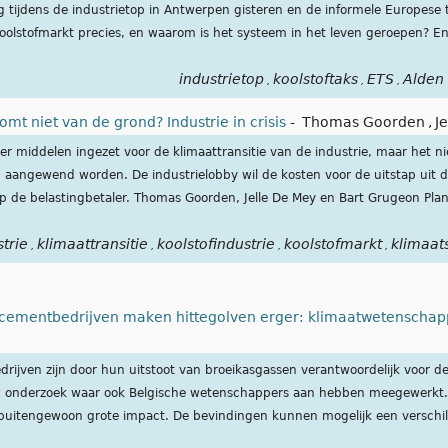
ig tijdens de industrietop in Antwerpen gisteren en de informele Europese 
oolstofmarkt precies, en waarom is het systeem in het leven geroepen? En
industrietop
koolstoftaks
ETS
Alden
,
,
,
mt niet van de grond? Industrie in crisis
-
Thomas Goorden
,
J
 middelen ingezet voor de klimaattransitie van de industrie, maar het niet
 aangewend worden. De industrielobby wil de kosten voor de uitstap uit de
 de belastingbetaler. Thomas Goorden, Jelle De Mey en Bart Grugeon Plana 
trie
klimaattransitie
koolstofindustrie
koolstofmarkt
klimaat
,
,
,
,
en cementbedrijven maken hittegolven erger: klimaatwetenschapp
drijven zijn door hun uitstoot van broeikasgassen verantwoordelijk voor d
ieuw onderzoek waar ook Belgische wetenschappers aan hebben meegewerkt.
buitengewoon grote impact. De bevindingen kunnen mogelijk een verschil