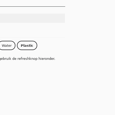
Water
Plastic
gebruik de refreshknop hieronder.