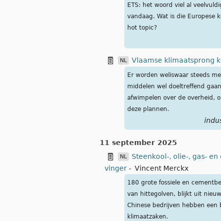
ETS: het woord viel al veelvuld
vandaag. Wat is die Europese k
hot topic?
Vlaamse klimaatsprong ko
NL
Er worden weliswaar steeds meer
middelen wel doeltreffend gaan
afwimpelen over de overheid, op
deze plannen.
indus
11 september 2025
Steenkool-, olie-, gas- 
NL
vinger
-
Vincent Merckx
180 grote fossiele en cementbe
van hittegolven, blijkt uit n
Chinese bedrijven hebben een 
klimaatzaken.