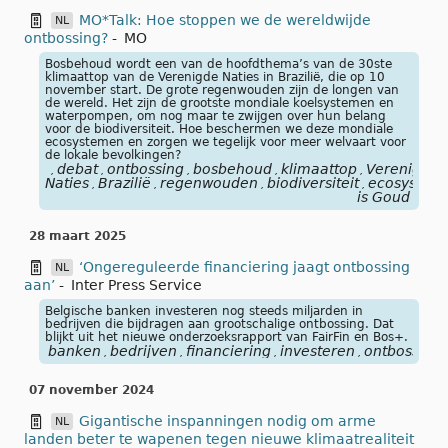
MO*Talk: Hoe stoppen we de wereldwijde
NL
ontbossing?
-
MO
Bosbehoud wordt een van de hoofdthema’s van de 30ste
klimaattop van de Verenigde Naties in Brazilië, die op 10
november start. De grote regenwouden zijn de longen van
de wereld. Het zijn de grootste mondiale koelsystemen en
waterpompen, om nog maar te zwijgen over hun belang
voor de biodiversiteit. Hoe beschermen we deze mondiale
ecosystemen en zorgen we tegelijk voor meer welvaart voor
de lokale bevolkingen?
debat
ontbossing
bosbehoud
klimaattop
Verenigde
,
,
,
,
,
Naties
Brazilië
regenwouden
biodiversiteit
ecosystem
,
,
,
,
is Goud
28 maart 2025
‘Ongereguleerde financiering jaagt ontbossing
NL
aan’
-
Inter Press Service
Belgische banken investeren nog steeds miljarden in
bedrijven die bijdragen aan grootschalige ontbossing. Dat
blijkt uit het nieuwe onderzoeksrapport van FairFin en Bos+.
banken
bedrijven
financiering
investeren
ontbossing
,
,
,
,
07 november 2024
Gigantische inspanningen nodig om arme
NL
landen beter te wapenen tegen nieuwe klimaatrealiteit