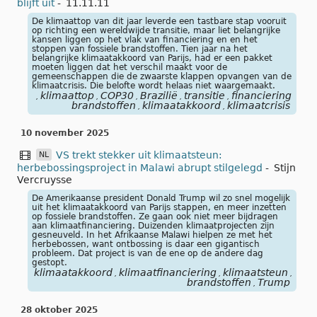
blijft uit
-
11.11.11
De klimaattop van dit jaar leverde een tastbare stap vooruit
op richting een wereldwijde transitie, maar liet belangrijke
kansen liggen op het vlak van financiering en en het
stoppen van fossiele brandstoffen. Tien jaar na het
belangrijke klimaatakkoord van Parijs, had er een pakket
moeten liggen dat het verschil maakt voor de
gemeenschappen die de zwaarste klappen opvangen van de
klimaatcrisis. Die belofte wordt helaas niet waargemaakt.
klimaattop
COP30
Brazilië
transitie
financiering
foss
,
,
,
,
,
,
brandstoffen
klimaatakkoord
klimaatcrisis
,
,
10 november 2025
VS trekt stekker uit klimaatsteun:
NL
herbebossingsproject in Malawi abrupt stilgelegd
-
Stijn
Vercruysse
De Amerikaanse president Donald Trump wil zo snel mogelijk
uit het klimaatakkoord van Parijs stappen, en meer inzetten
op fossiele brandstoffen. Ze gaan ook niet meer bijdragen
aan klimaatfinanciering. Duizenden klimaatprojecten zijn
gesneuveld. In het Afrikaanse Malawi hielpen ze met het
herbebossen, want ontbossing is daar een gigantisch
probleem. Dat project is van de ene op de andere dag
gestopt.
klimaatakkoord
klimaatfinanciering
klimaatsteun
ontb
,
,
,
brandstoffen
Trump
,
28 oktober 2025