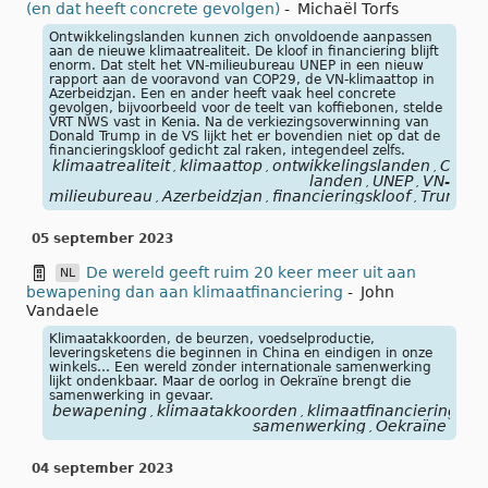
(en dat heeft concrete gevolgen)
-
Michaël Torfs
Ontwikkelingslanden kunnen zich onvoldoende aanpassen
aan de nieuwe klimaatrealiteit. De kloof in financiering blijft
enorm. Dat stelt het VN-milieubureau UNEP in een nieuw
rapport aan de vooravond van COP29, de VN-klimaattop in
Azerbeidzjan. Een en ander heeft vaak heel concrete
gevolgen, bijvoorbeeld voor de teelt van koffiebonen, stelde
VRT NWS vast in Kenia. Na de verkiezingsoverwinning van
Donald Trump in de VS lijkt het er bovendien niet op dat de
financieringskloof gedicht zal raken, integendeel zelfs.
klimaatrealiteit
klimaattop
ontwikkelingslanden
COP2
,
,
,
landen
UNEP
VN-
,
,
milieubureau
Azerbeidzjan
financieringskloof
Trump
,
,
,
05 september 2023
De wereld geeft ruim 20 keer meer uit aan
NL
bewapening dan aan klimaatfinanciering
-
John
Vandaele
Klimaatakkoorden, de beurzen, voedselproductie,
leveringsketens die beginnen in China en eindigen in onze
winkels… Een wereld zonder internationale samenwerking
lijkt ondenkbaar. Maar de oorlog in Oekraïne brengt die
samenwerking in gevaar.
bewapening
klimaatakkoorden
klimaatfinanciering
oo
,
,
,
samenwerking
Oekraïne
,
04 september 2023