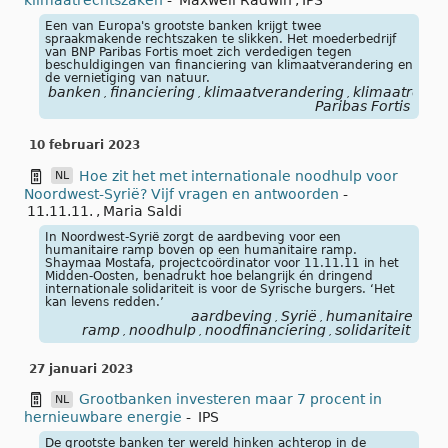
Een van Europa's grootste banken krijgt twee
spraakmakende rechtszaken te slikken. Het moederbedrijf
van BNP Paribas Fortis moet zich verdedigen tegen
beschuldigingen van financiering van klimaatverandering en
de vernietiging van natuur.
banken
financiering
klimaatverandering
klimaatrecht
,
,
,
Paribas Fortis
10 februari 2023
Hoe zit het met internationale noodhulp voor
NL
Noordwest-Syrië? Vijf vragen en antwoorden
-
11.11.11.
,
Maria Saldi
In Noordwest-Syrië zorgt de aardbeving voor een
humanitaire ramp boven op een humanitaire ramp.
Shaymaa Mostafa, projectcoördinator voor 11.11.11 in het
Midden-Oosten, benadrukt hoe belangrijk én dringend
internationale solidariteit is voor de Syrische burgers. ‘Het
kan levens redden.’
aardbeving
Syrië
humanitaire
,
,
ramp
noodhulp
noodfinanciering
solidariteit
,
,
,
27 januari 2023
Grootbanken investeren maar 7 procent in
NL
hernieuwbare energie
-
IPS
De grootste banken ter wereld hinken achterop in de