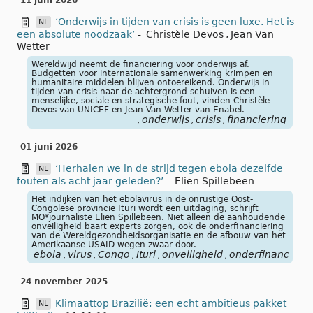
11 juni 2026
‘Onderwijs in tijden van crisis is geen luxe. Het is
NL
een absolute noodzaak’
-
Christèle Devos
,
Jean Van
Wetter
Wereldwijd neemt de financiering voor onderwijs af.
Budgetten voor internationale samenwerking krimpen en
humanitaire middelen blijven ontoereikend. Onderwijs in
tijden van crisis naar de achtergrond schuiven is een
menselijke, sociale en strategische fout, vinden Christèle
Devos van UNICEF en Jean Van Wetter van Enabel.
onderwijs
crisis
financiering
,
,
,
01 juni 2026
‘Herhalen we in de strijd tegen ebola dezelfde
NL
fouten als acht jaar geleden?’
-
Elien Spillebeen
Het indijken van het ebolavirus in de onrustige Oost-
Congolese provincie Ituri wordt een uitdaging, schrijft
MO*journaliste Elien Spillebeen. Niet alleen de aanhoudende
onveiligheid baart experts zorgen, ook de onderfinanciering
van de Wereldgezondheidsorganisatie en de afbouw van het
Amerikaanse USAID wegen zwaar door.
ebola
virus
Congo
Ituri
onveiligheid
onderfinancierin
,
,
,
,
,
24 november 2025
Klimaattop Brazilië: een echt ambitieus pakket
NL