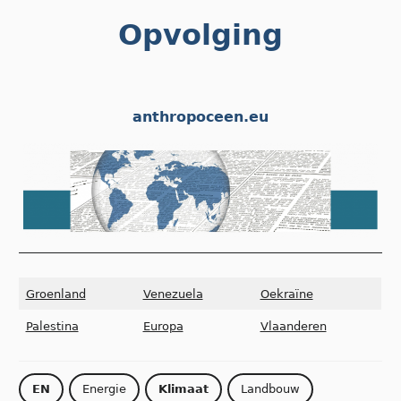
Skip
Opvolging
to
content
anthropoceen.eu
Groenland
Venezuela
Oekraïne
Palestina
Europa
Vlaanderen
EN
Energie
Klimaat
Landbouw