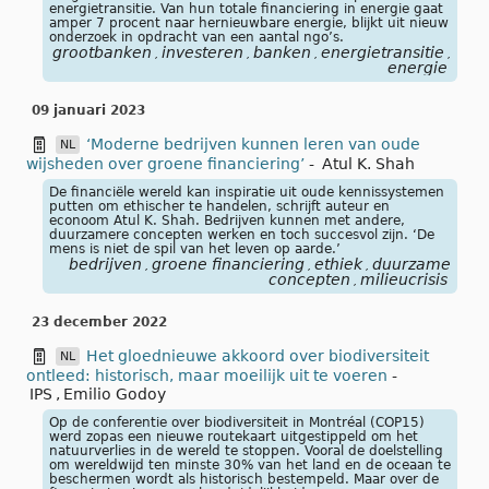
energietransitie. Van hun totale financiering in energie gaat
amper 7 procent naar hernieuwbare energie, blijkt uit nieuw
onderzoek in opdracht van een aantal ngo’s.
grootbanken
investeren
banken
energietransitie
fina
,
,
,
,
energie
09 januari 2023
‘Moderne bedrijven kunnen leren van oude
NL
wijsheden over groene financiering’
-
Atul K. Shah
De financiële wereld kan inspiratie uit oude kennissystemen
putten om ethischer te handelen, schrijft auteur en
econoom Atul K. Shah. Bedrijven kunnen met andere,
duurzamere concepten werken en toch succesvol zijn. ‘De
mens is niet de spil van het leven op aarde.’
bedrijven
groene financiering
ethiek
duurzame
,
,
,
concepten
milieucrisis
,
23 december 2022
Het gloednieuwe akkoord over biodiversiteit
NL
ontleed: historisch, maar moeilijk uit te voeren
-
IPS
,
Emilio Godoy
Op de conferentie over biodiversiteit in Montréal (COP15)
werd zopas een nieuwe routekaart uitgestippeld om het
natuurverlies in de wereld te stoppen. Vooral de doelstelling
om wereldwijd ten minste 30% van het land en de oceaan te
beschermen wordt als historisch bestempeld. Maar over de