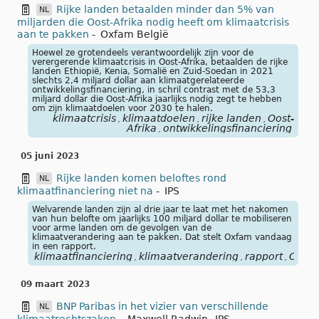
Rijke landen betaalden minder dan 5% van
NL
miljarden die Oost-Afrika nodig heeft om klimaatcrisis
aan te pakken
-
Oxfam België
Hoewel ze grotendeels verantwoordelijk zijn voor de
verergerende klimaatcrisis in Oost-Afrika, betaalden de rijke
landen Ethiopië, Kenia, Somalië en Zuid-Soedan in 2021
slechts 2,4 miljard dollar aan klimaatgerelateerde
ontwikkelingsfinanciering, in schril contrast met de 53,3
miljard dollar die Oost-Afrika jaarlijks nodig zegt te hebben
om zijn klimaatdoelen voor 2030 te halen.
klimaatcrisis
klimaatdoelen
rijke landen
Oost-
,
,
,
Afrika
ontwikkelingsfinanciering
,
05 juni 2023
Rijke landen komen beloftes rond
NL
klimaatfinanciering niet na
-
IPS
Welvarende landen zijn al drie jaar te laat met het nakomen
van hun belofte om jaarlijks 100 miljard dollar te mobiliseren
voor arme landen om de gevolgen van de
klimaatverandering aan te pakken. Dat stelt Oxfam vandaag
in een rapport.
klimaatfinanciering
klimaatverandering
rapport
Oxfa
,
,
,
09 maart 2023
BNP Paribas in het vizier van verschillende
NL
klimaatrechtszaken
-
Maxwell Radwin
,
IPS