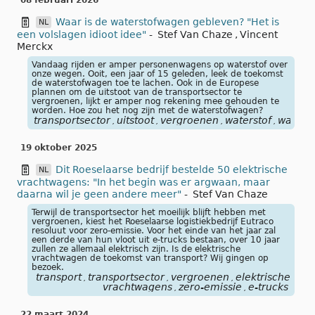
08 februari 2026
Waar is de waterstofwagen gebleven? "Het is
NL
een volslagen idioot idee"
-
Stef Van Chaze
,
Vincent
Merckx
Vandaag rijden er amper personenwagens op waterstof over
onze wegen. Ooit, een jaar of 15 geleden, leek de toekomst
de waterstofwagen toe te lachen. Ook in de Europese
plannen om de uitstoot van de transportsector te
vergroenen, lijkt er amper nog rekening mee gehouden te
worden. Hoe zou het nog zijn met de waterstofwagen?
transportsector
uitstoot
vergroenen
waterstof
waters
,
,
,
,
19 oktober 2025
Dit Roeselaarse bedrijf bestelde 50 elektrische
NL
vrachtwagens: "In het begin was er argwaan, maar
daarna wil je geen andere meer"
-
Stef Van Chaze
Terwijl de transportsector het moeilijk blijft hebben met
vergroenen, kiest het Roeselaarse logistiekbedrijf Eutraco
resoluut voor zero-emissie. Voor het einde van het jaar zal
een derde van hun vloot uit e-trucks bestaan, over 10 jaar
zullen ze allemaal elektrisch zijn. Is de elektrische
vrachtwagen de toekomst van transport? Wij gingen op
bezoek.
transport
transportsector
vergroenen
elektrische
,
,
,
vrachtwagens
zero-emissie
e-trucks
,
,
22 maart 2024