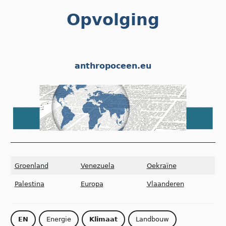
Skip
Opvolging
to
content
anthropoceen.eu
Groenland
Venezuela
Oekraïne
Palestina
Europa
Vlaanderen
EN
Energie
Klimaat
Landbouw