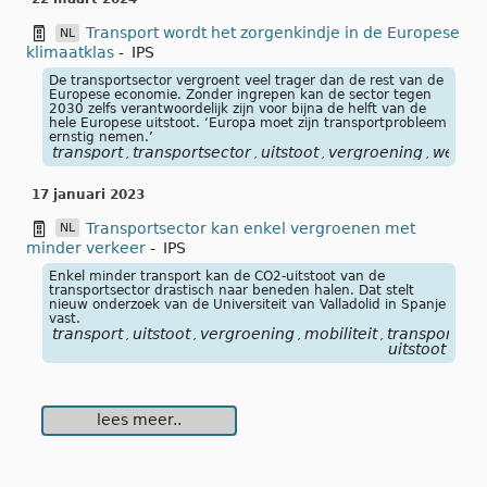
Transport wordt het zorgenkindje in de Europese
NL
klimaatklas
-
IPS
De transportsector vergroent veel trager dan de rest van de
Europese economie. Zonder ingrepen kan de sector tegen
2030 zelfs verantwoordelijk zijn voor bijna de helft van de
hele Europese uitstoot. ‘Europa moet zijn transportprobleem
ernstig nemen.’
transport
transportsector
uitstoot
vergroening
wegve
,
,
,
,
17 januari 2023
Transportsector kan enkel vergroenen met
NL
minder verkeer
-
IPS
Enkel minder transport kan de CO2-uitstoot van de
transportsector drastisch naar beneden halen. Dat stelt
nieuw onderzoek van de Universiteit van Valladolid in Spanje
vast.
transport
uitstoot
vergroening
mobiliteit
transportsec
,
,
,
,
uitstoot
lees meer..