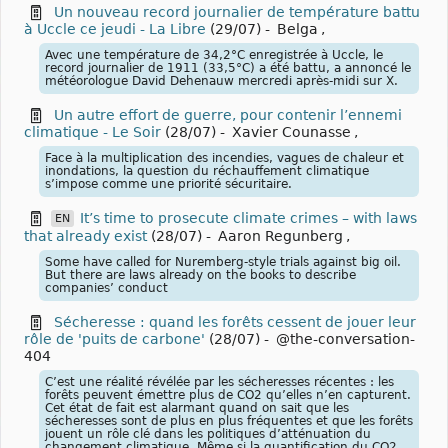
Un nouveau record journalier de température battu
à Uccle ce jeudi - La Libre
(29/07)
-
Belga
,
Avec une température de 34,2°C enregistrée à Uccle, le
record journalier de 1911 (33,5°C) a été battu, a annoncé le
météorologue David Dehenauw mercredi après-midi sur X.
Un autre effort de guerre, pour contenir l’ennemi
climatique - Le Soir
(28/07)
-
Xavier Counasse
,
Face à la multiplication des incendies, vagues de chaleur et
inondations, la question du réchauffement climatique
s’impose comme une priorité sécuritaire.
It’s time to prosecute climate crimes – with laws
EN
that already exist
(28/07)
-
Aaron Regunberg
,
Some have called for Nuremberg-style trials against big oil.
But there are laws already on the books to describe
companies’ conduct
Sécheresse : quand les forêts cessent de jouer leur
rôle de 'puits de carbone'
(28/07)
-
@the-conversation-
404
C’est une réalité révélée par les sécheresses récentes : les
forêts peuvent émettre plus de CO2 qu’elles n’en capturent.
Cet état de fait est alarmant quand on sait que les
sécheresses sont de plus en plus fréquentes et que les forêts
jouent un rôle clé dans les politiques d’atténuation du
changement climatique. Même si la quantification du CO2