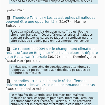
needed to assess risk from collapse of ecosystem services
juillet 2026
Théodore Tallent : « Les catastrophes climatiques
peuvent être une opportunité »
(31/07)
-
Marine
Buisson
,
Face aux mégafeux, la sidération ne suffit plus. Pour le
chercheur français Théodore Tallent, les crises climatiques
peuvent rebattre les cartes politiques, à condition qu’une
offre politique crédible parvienne à émerger. Rencontre.
Ce rapport de 2004 sur le changement climatique
refait surface en Belgique: "C'est à en pleurer", déplore
Jean-Pascal van Ypersele
(30/07)
-
Louis Dominé
,
Jean-
Pascal van Ypersele
,
En établissant une série de conséquences attendues, ce
rapport aurait pu permettre aux décideurs politiques de
prendre des mesures.
Incendies : "Ceux qui nient le réchauffement
doivent ouvrir les yeux", selon le commandant Lecras
(30/07)
-
Sophian Aubin
,
Le méga-feu de Gironde, stabilisé mais non maîtrisé,
mobilise encore les sapeurs-pompiers, mercredi. Parmi eux,
le commandant Yaël Lecras, qui alerte sur une profession
éprouvée par le dérèglement climatique et le manque de