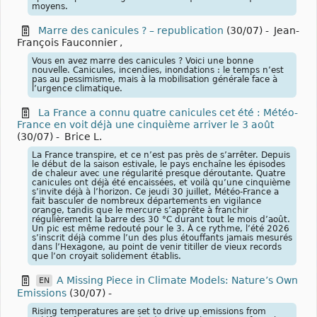
moyens.
Marre des canicules ? – republication
(30/07)
-
Jean-
François Fauconnier
,
Vous en avez marre des canicules ? Voici une bonne
nouvelle. Canicules, incendies, inondations : le temps n’est
pas au pessimisme, mais à la mobilisation générale face à
l’urgence climatique.
La France a connu quatre canicules cet été : Météo-
France en voit déjà une cinquième arriver le 3 août
(30/07)
-
Brice L.
La France transpire, et ce n’est pas près de s’arrêter. Depuis
le début de la saison estivale, le pays enchaîne les épisodes
de chaleur avec une régularité presque déroutante. Quatre
canicules ont déjà été encaissées, et voilà qu’une cinquième
s’invite déjà à l’horizon. Ce jeudi 30 juillet, Météo-France a
fait basculer de nombreux départements en vigilance
orange, tandis que le mercure s’apprête à franchir
régulièrement la barre des 30 °C durant tout le mois d’août.
Un pic est même redouté pour le 3. À ce rythme, l’été 2026
s’inscrit déjà comme l’un des plus étouffants jamais mesurés
dans l’Hexagone, au point de venir titiller de vieux records
que l’on croyait solidement établis.
A Missing Piece in Climate Models: Nature’s Own
EN
Emissions
(30/07)
-
Rising temperatures are set to drive up emissions from