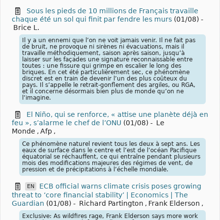
Sous les pieds de 10 millions de Français travaille
chaque été un sol qui finit par fendre les murs
(01/08)
-
Brice L.
Il y a un ennemi que l’on ne voit jamais venir. Il ne fait pas
de bruit, ne provoque ni sirènes ni évacuations, mais il
travaille méthodiquement, saison après saison, jusqu’à
laisser sur les façades une signature reconnaissable entre
toutes : une fissure qui grimpe en escalier le long des
briques. En cet été particulièrement sec, ce phénomène
discret est en train de devenir l’un des plus coûteux du
pays. Il s’appelle le retrait-gonflement des argiles, ou RGA,
et il concerne désormais bien plus de monde qu’on ne
l’imagine.
El Niño, qui se renforce, « attise une planète déjà en
feu », s’alarme le chef de l’ONU
(01/08)
-
Le
Monde
,
Afp
,
Ce phénomène naturel revient tous les deux à sept ans. Les
eaux de surface dans le centre et l’est de l’océan Pacifique
équatorial se réchauffent, ce qui entraîne pendant plusieurs
mois des modifications majeures des régimes de vent, de
pression et de précipitations à l’échelle mondiale.
ECB official warns climate crisis poses growing
EN
threat to ‘core financial stability’ | Economics | The
Guardian
(01/08)
-
Richard Partington
,
Frank Elderson
,
Exclusive: As wildfires rage, Frank Elderson says more work