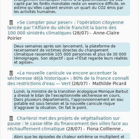
capté par les forêts mondiales reste un exercice difficile, on
estime qu’elles captent environ un quart du CO2 émis par
les activités humaines.
«Se compter pour peser» : l’opération citoyenne
lancée par l’Affaire du siècle franchit la barre des
100 000 sinistrés climatiques
(28/07)
-
Anne-Claire
Poirier
Deux semaines après son lancement, la plateforme de
recensement de victimes directes du changement
climatique rassemble 105 000 personnes et plus de 30 000
témoignages. Son objectif : que «l’État regarde leurs réalités
et agisse».
«La nouvelle canicule va encore accentuer la
sécheresse déjà historique» : 80% de la France connaît
des restrictions d’eau — Vert
(28/07)
-
Mathilde Picard
Lundi, la ministre de la transition écologique Monique Barbut
a dressé le bilan de l’exceptionnelle sécheresse en cours.
Dans plusieurs départements, l’approvisionnement en eau
potable est sous tension et la nouvelle canicule risque
d’aggraver la situation. On fait le point.
Charleroi met des projets de végétalisation sur
pause : le casse-tête du financement des villes face au
réchauffement climatique
(28/07)
-
Fiona Collienne
,
Alors que les épisodes de chaleur extrême se multiplient et