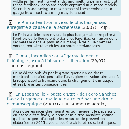
wildfires, fermenting wetlands, and melting permafrost, but
these feedback loops are poorly captured in climate models.
Scientists are racing to make sense of these emissions to
gauge how much warming may lie ahead.
Le Rhin atteint son niveau le plus bas jamais
enregistré à cause de la sécheresse
(30/07)
-
Afp
,
Le Rhin a atteint son niveau le plus bas jamais enregistré à
l'endroit où le fleuve entre dans les Pays-Bas, en raison de la
sécheresse dans le pays et du manque de pluie chez ses
voisins, ont alerté jeudi les autorités néerlandaises.
Climat, incendies : au «Figaro», le déni et
l’idéologie jusqu’à l’absurde – Libération
(29/07)
-
Thomas Legrand
,
Deux éditos publiés par le grand quotidien de droite
montrent jusqu’où peut aller l’aveuglement volontaire face à
la responsabilité humaine dans le changement climatique,
et ses brûlantes conséquences.
En Espagne, le « pacte d’Etat » de Pedro Sanchez
face à l’urgence climatique est rejeté par une droite
climatosceptique
(29/07)
-
Guillaume Delacroix
,
Alors que les incendies monstres qui ravagent le pays sont
en passe d’être fixés, le premier ministre socialiste estime
qu’il est urgent d’adopter les mesures de prévention
élaborées en 2025 avec la société civile et les scientifiques.