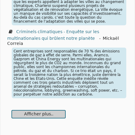
que les experts appellent à adapter les villes au changement
climatique, Charleroi suspend plusieurs projets de
végétalisation et de rénovation énergétique. La Ville évoque
un manque de visibilité sur ses capacités d’investissement.
Au-delà du cas carolo, c’est toute la question du
financement de l’adaptation des villes qui se pose.
Criminels climatiques - Enquête sur les
multinationales qui brûlent notre planète
-
Mickaël
Correia
Cent entreprises sont responsables de 70 % des émissions
globales de gaz à effet de serre. Parmi elles, Aramco,
Gazprom et China Energy sont les multinationales qui
régurgitent le plus de CO2 au monde. Inconnues du grand
public, elles sont les championnes internationales du
pétrole, du gaz et du charbon. Si ce trio était un pays, il
serait la troisième nation la plus émettrice, juste derrière la
Chine et les États-Unis. Cette enquête inédite révèle
comment ces trois géants industriels déploient tout un
arsenal de stratégies redoutables – corruption,
néocolonialisme, lobbying, greenwashing, soft power, etc. –
pour perpétuer notre addiction au carbone.
Afficher plus..