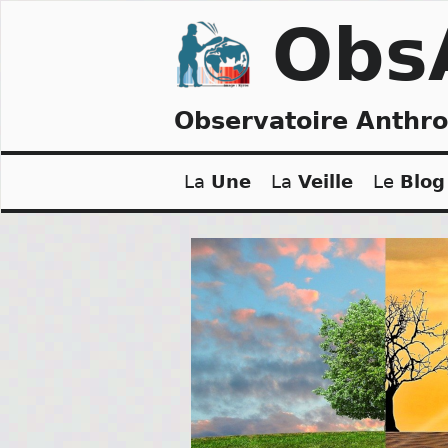
Skip
Obs
to
content
Observatoire Anthr
La
Une
La
Veille
Le
Blog