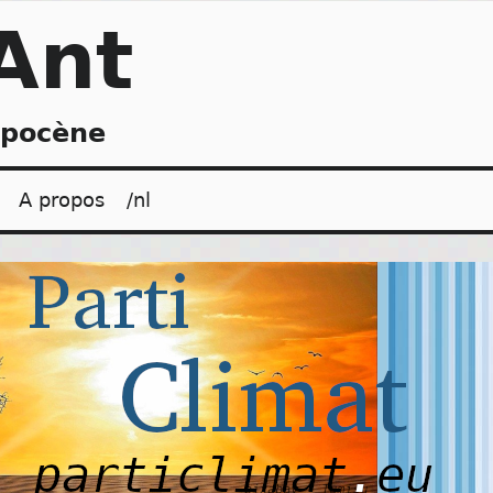
Ant
opocène
A propos
/nl