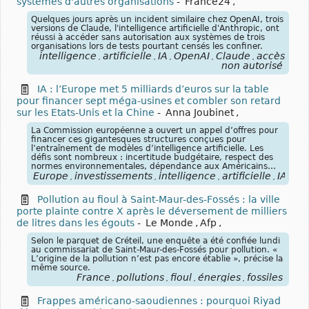
systèmes d'autres organisations
-
France24
,
Quelques jours après un incident similaire chez OpenAI, trois
versions de Claude, l'intelligence artificielle d'Anthropic, ont
réussi à accéder sans autorisation aux systèmes de trois
organisations lors de tests pourtant censés les confiner.
intelligence
artificielle
IA
OpenAI
Claude
accès
,
,
,
,
,
non autorisé
IA : l’Europe met 5 milliards d’euros sur la table
pour financer sept méga-usines et combler son retard
sur les Etats-Unis et la Chine
-
Anna Joubinet
,
La Commission européenne a ouvert un appel d’offres pour
financer ces gigantesques structures conçues pour
l’entraînement de modèles d’intelligence artificielle. Les
défis sont nombreux : incertitude budgétaire, respect des
normes environnementales, dépendance aux Américains…
Europe
investissements
intelligence
artificielle
IA
,
,
,
,
Pollution au fioul à Saint-Maur-des-Fossés : la ville
porte plainte contre X après le déversement de milliers
de litres dans les égouts
-
Le Monde
,
Afp
,
Selon le parquet de Créteil, une enquête a été confiée lundi
au commissariat de Saint-Maur-des-Fossés pour pollution. «
L’origine de la pollution n’est pas encore établie », précise la
même source.
France
pollutions
fioul
énergies
fossiles
,
,
,
,
Frappes américano-saoudiennes : pourquoi Riyad