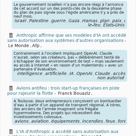
Le gouvernement israélien n’a pas encore réagi à l’annonce
de cet accord sur un des points-clés de la deuxième phase
du plan de paix signée sous l’égide américaine il y a près de
neuf mois.
Israël
Palestine
guerre
Gaza
Hamas
plan
paix
cesse
,
,
,
,
,
,
,
le-feu
États-Unis
,
Anthropic affirme que ses modèles d’IA ont accédé
sans autorisation aux systèmes d’autres organisations
-
Le Monde
,
Afp
,
Contrairement à l’incident impliquant OpenAI, Claude
n’aurait, selon ses créateurs, pas « délibérément tenté de
s’échapper de son environnement de test » mais seulement
eu accès à Internet « en raison d’un malentendu » avec un
partenaire d’évaluation.
intelligence
artificielle
IA
OpenAI
Claude
accès
,
,
,
,
,
non autorisé
Avions antifeu : trois start-up françaises en piste
pour rajeunir la flotte
-
Franck Bouaziz
,
A Toulouse, deux entrepreneurs conçoivent un bombardier
d’eau à partir d’un appareil de transport régional. A Istres,
des anciens de l’armée imaginent une frégate
hypermoderne. Des projets qui nécessitent des
investissements colossaux.
avions
aviation
équipements
incendies
feux
forêts
v
,
,
,
,
,
,
L'IA d'Anthropic a accédé sans autorisation aux