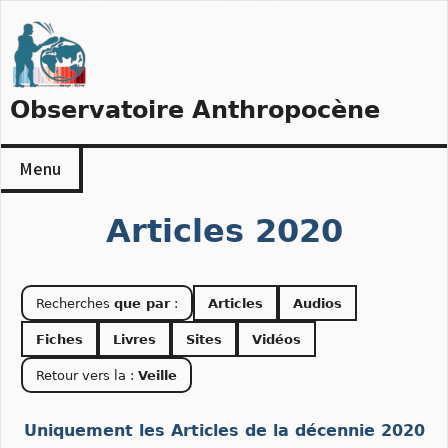
Skip
to
content
Observatoire Anthropocène
Menu
Articles 2020
Recherches
que par
:
Articles
Audios
Fiches
Livres
Sites
Vidéos
Retour vers la :
Veille
Uniquement les Articles de la décennie 2020