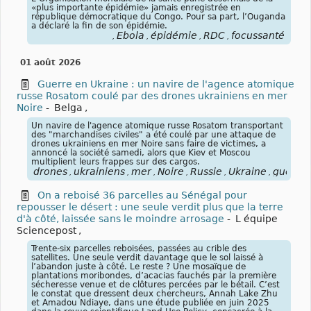
«plus importante épidémie» jamais enregistrée en
république démocratique du Congo. Pour sa part, l’Ouganda
a déclaré la fin de son épidémie.
Ebola
épidémie
RDC
focussanté
,
,
,
,
01 août 2026
Guerre en Ukraine : un navire de l'agence atomique
russe Rosatom coulé par des drones ukrainiens en mer
Noire
-
Belga
,
Un navire de l'agence atomique russe Rosatom transportant
des "marchandises civiles" a été coulé par une attaque de
drones ukrainiens en mer Noire sans faire de victimes, a
annoncé la société samedi, alors que Kiev et Moscou
multiplient leurs frappes sur des cargos.
drones
ukrainiens
mer
Noire
Russie
Ukraine
guerre
,
,
,
,
,
,
On a reboisé 36 parcelles au Sénégal pour
repousser le désert : une seule verdit plus que la terre
d'à côté, laissée sans le moindre arrosage
-
L équipe
Sciencepost
,
Trente-six parcelles reboisées, passées au crible des
satellites. Une seule verdit davantage que le sol laissé à
l’abandon juste à côté. Le reste ? Une mosaïque de
plantations moribondes, d’acacias fauchés par la première
sécheresse venue et de clôtures percées par le bétail. C’est
le constat que dressent deux chercheurs, Annah Lake Zhu
et Amadou Ndiaye, dans une étude publiée en juin 2025