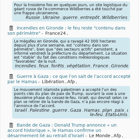
Pour la troisième fois en quelques jours, un site logistique du
géant russe de l'e-commerce Wildberries a été touché par
une frappe ukrainienne.
Russie
Ukraine
guerre
entrepôt
Wildberries
,
,
,
,
Incendies en Gironde : le feu reste "contenu dans
son périmètre"
-
France24
,
Le mégafeu en Gironde, qui a ravagé 42 000 hectares
depuis plus d'une semaine, est "contenu dans son
périmètre", bien que "des secteurs actifs" persistent, a
informé vendredi la préfecture du département. La situation
est "stable" du fait des conditions météorologiques
"favorables" de la nuit.
incendies
feux
forêts
végétation
France
Gironde
,
,
,
,
,
Guerre à Gaza : ce que l’on sait de l’accord accepté
par le Hamas
-
Libération
,
Afp
,
Le mouvement islamiste palestinien a accepté l’un des
points clés du plan de paix de Trump, ouvrant la voie à une
deuxième phase du cessez-le-feu. Israël, qui devrait selon ce
plan se retirer de la bande de Gaza, n’a pas encore réagi à
l’annonce de l’accord.
Israël
Palestine
guerre
Gaza
Hamas
plan
paix
cesse
,
,
,
,
,
,
,
le-feu
États-Unis
,
Bande de Gaza : Donald Trump annonce « un
accord historique », le Hamas confirme un
désarmement lié au retrait d’Israël
-
Le Monde
,
Afp
,