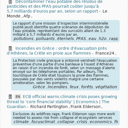
Décontaminer l’eau potable des résidus de
pesticides et des PFAS pourrait coûter jusqu’à
5,7 milliards d’euros par an, selon un rapport
-
Le
Monde
,
Afp
,
Le rapport d’une mission d’inspection interministérielle
publié jeudi identifie quatre scénarios de dépollution de
l’eau potable, représentant des surcoûts allant de 1,3
milliard à 5,7 milliards d’euros par an.
pollutions
polluants
éternels
PFAS
eau
h2o
rapport
,
,
,
,
,
,
,
Incendies en Grèce : ordre d'évacuation près
d'Athènes, la Crète en proie aux flammes
-
France24
,
La Protection civile grecque a ordonné vendredi l'évacuation
préventive d'une partie d'une banlieue à l'ouest d'Athènes
en raison d'un incendie de forêt, selon un message d'alerte
envoyé sur les téléphones portables. Par ailleurs, l'île
touristique de Crète était toujours la proie des flammes,
poussées par des vents violents malgré une certaine
amélioration, selon les pompiers.
Grèce
incendies
feux
forêts
végétation
,
,
,
,
ECB official warns climate crisis poses growing
EN
threat to ‘core financial stability’ | Economics | The
Guardian
-
Richard Partington
,
Frank Elderson
,
Exclusive: As wildfires rage, Frank Elderson says more work
needed to assess risk from collapse of ecosystem services
climate
focusclimat
collapse
crisis
economics
financi
,
,
,
,
,