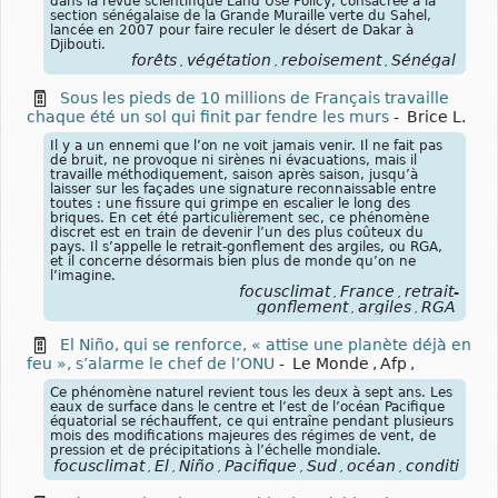
dans la revue scientifique Land Use Policy, consacrée à la
section sénégalaise de la Grande Muraille verte du Sahel,
lancée en 2007 pour faire reculer le désert de Dakar à
Djibouti.
forêts
végétation
reboisement
Sénégal
,
,
,
Sous les pieds de 10 millions de Français travaille
chaque été un sol qui finit par fendre les murs
-
Brice L.
Il y a un ennemi que l’on ne voit jamais venir. Il ne fait pas
de bruit, ne provoque ni sirènes ni évacuations, mais il
travaille méthodiquement, saison après saison, jusqu’à
laisser sur les façades une signature reconnaissable entre
toutes : une fissure qui grimpe en escalier le long des
briques. En cet été particulièrement sec, ce phénomène
discret est en train de devenir l’un des plus coûteux du
pays. Il s’appelle le retrait-gonflement des argiles, ou RGA,
et il concerne désormais bien plus de monde qu’on ne
l’imagine.
focusclimat
France
retrait-
,
,
gonflement
argiles
RGA
,
,
El Niño, qui se renforce, « attise une planète déjà en
feu », s’alarme le chef de l’ONU
-
Le Monde
,
Afp
,
Ce phénomène naturel revient tous les deux à sept ans. Les
eaux de surface dans le centre et l’est de l’océan Pacifique
équatorial se réchauffent, ce qui entraîne pendant plusieurs
mois des modifications majeures des régimes de vent, de
pression et de précipitations à l’échelle mondiale.
focusclimat
El
Niño
Pacifique
Sud
océan
conditions
,
,
,
,
,
,
,