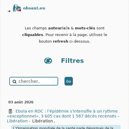
➔
Les champs
auteur
(
e
)
s
&
mots-clés
sont
cliquables
. Pour revenir à la page, utilisez le
bouton
refresh
ci-dessous.
03 août 2026
Ebola en RDC : l’épidémie s’intensifie à un rythme
«exceptionnel», 3 605 cas dont 1 587 décès recensés –
Libération
-
Libération
,
L’Organisation mondiale de la santé parle désormais de la