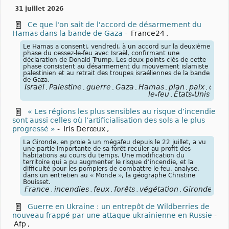
31 juillet 2026
Ce que l'on sait de l'accord de désarmement du
Hamas dans la bande de Gaza
-
France24
,
Le Hamas a consenti, vendredi, à un accord sur la deuxième
phase du cessez-le-feu avec Israël, confirmant une
déclaration de Donald Trump. Les deux points clés de cette
phase consistent au désarmement du mouvement islamiste
palestinien et au retrait des troupes israéliennes de la bande
de Gaza.
Israël
Palestine
guerre
Gaza
Hamas
plan
paix
cesse
,
,
,
,
,
,
,
le-feu
États-Unis
,
« Les régions les plus sensibles au risque d’incendie
sont aussi celles où l’artificialisation des sols a le plus
progressé »
-
Iris Derœux
,
La Gironde, en proie à un mégafeu depuis le 22 juillet, a vu
une partie importante de sa forêt reculer au profit des
habitations au cours du temps. Une modification du
territoire qui a pu augmenter le risque d’incendie, et la
difficulté pour les pompiers de combattre le feu, analyse,
dans un entretien au « Monde », la géographe Christine
Bouisset.
France
incendies
feux
forêts
végétation
Gironde
hab
,
,
,
,
,
,
Guerre en Ukraine : un entrepôt de Wildberries de
nouveau frappé par une attaque ukrainienne en Russie
-
Afp
,