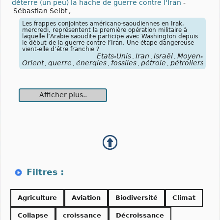
déterre (un peu) la hache de guerre contre l'Iran
-
Sébastian Seibt
,
Les frappes conjointes américano-saoudiennes en Irak,
mercredi, représentent la première opération militaire à
laquelle l’Arabie saoudite participe avec Washington depuis
le début de la guerre contre l’Iran. Une étape dangereuse
vient-elle d’être franchie ?
États-Unis
Iran
Israël
Moyen-
,
,
,
Orient
guerre
énergies
fossiles
pétrole
pétroliers
blo
,
,
,
,
,
,
Afficher plus..
Agriculture
Aviation
Biodiversité
Climat
Collapse
croissance
Décroissance