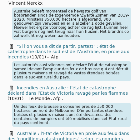
Vincent Merckx
Australië beleeft momenteel de hevigste golf van
bosbranden sinds de zogenoemde 'Zwarte Zomer' van 2019-
2020. Minstens 350.000 hectare is afgebrand, 300
gebouwen zijn verwoest en er is al zeker 1 dode gevallen.
Hoewel het ergste voorlopig achter de rug lijkt, kunnen heel
wat burgers nog niet terug naar hun huizen. Het brandrisico
zal wellicht nog weken aanhouden.
"Si l'on vous a dit de partir, partez!" : état de
catastrophe dans le sud-est de l'Australie, en proie aux
incendies
(10/01)
-
Afp
,
Les autorités australiennes ont déclaré l'état de catastrophe
samedi devant l'ampleur des feux de brousse qui ont détruit
plusieurs maisons et ravagé de vastes étendues boisées
dans le sud-est rural du pays.
Incendies en Australie : l’état de catastrophe
déclaré dans l’Etat de Victoria ravagé par les flammes
(10/01)
-
Le Monde
,
Afp
,
Un des feux de brousse a consumé près de 150 000
hectares, au nord de Melbourne. D’importantes étendues
boisées et plusieurs maisons ont été dévastées, des
centaines de pompiers ont été mobilisés dans cet Etat rural
du pays-continent.
Australie : l’État de Victoria en proie aux feux dans
des 'conditions catastrophiques', selon les pompiers