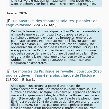
land ter wereld dat een klimaatvisum in het leven roept,
want 'vluchten voor het klimaat' is zo eenvoudig nog niet.
février 2026
En Australie, des "moutons solaires" pionniers de
l'agrivoltaïsme
(22/02)
-
Afp
,
De loin, la ferme photovoltaïque de Tom Warren ressemble à
n'importe quelle autre. Jusqu'à ce qu'apparaisse une
centaine de moutons en train de brouter à l'ombre des
panneaux solaires. Pour rien au monde l'éleveur australien,
installé à environ 400 kilomètres à l'ouest de Sydney, ne
reviendrait sur sa décision de les faire cohabiter. Lorsqu'il a
été approché par l'entreprise Neoen, il y a d'abord vu une
nouvelle source de revenus "qui ne dépend ni de la météo,
ni du prix de la laine", explique-t-il sur son exploitation à
Dubbo, qui compte plus de 30.000 panneaux sur une
cinquantaine d'hectares.
Le monstre du Pacifique se réveille : pourquoi 2026
pourrait devenir l'année la plus chaude de l'histoire
(18/02)
-
Brice L.
Alors que nous sortons à peine d’une phase de
refroidissement relatif, une menace invisible couve sous la
surface de l’océan Pacifique. Les deux plus grandes agences
météorologiques mondiales, la NOAA et le Bureau australien
de météorologie, viennent de lancer l’alerte : le phénomène
El Niño a plus de 60 % de chances de faire son grand retour
dès l’été 2026. Ce n’est pas une simple prévision météo,
c’est l’annonce d’un basculement climatique qui pourrait