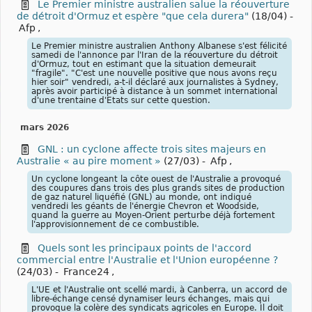
Le Premier ministre australien salue la réouverture
de détroit d'Ormuz et espère "que cela durera"
(18/04)
-
Afp
,
Le Premier ministre australien Anthony Albanese s'est félicité
samedi de l'annonce par l'Iran de la réouverture du détroit
d'Ormuz, tout en estimant que la situation demeurait
"fragile". "C'est une nouvelle positive que nous avons reçu
hier soir" vendredi, a-t-il déclaré aux journalistes à Sydney,
après avoir participé à distance à un sommet international
d'une trentaine d'Etats sur cette question.
mars 2026
GNL : un cyclone affecte trois sites majeurs en
Australie « au pire moment »
(27/03)
-
Afp
,
Un cyclone longeant la côte ouest de l'Australie a provoqué
des coupures dans trois des plus grands sites de production
de gaz naturel liquéfié (GNL) au monde, ont indiqué
vendredi les géants de l'énergie Chevron et Woodside,
quand la guerre au Moyen-Orient perturbe déjà fortement
l'approvisionnement de ce combustible.
Quels sont les principaux points de l'accord
commercial entre l'Australie et l'Union européenne ?
(24/03)
-
France24
,
L'UE et l'Australie ont scellé mardi, à Canberra, un accord de
libre-échange censé dynamiser leurs échanges, mais qui
provoque la colère des syndicats agricoles en Europe. Il doit