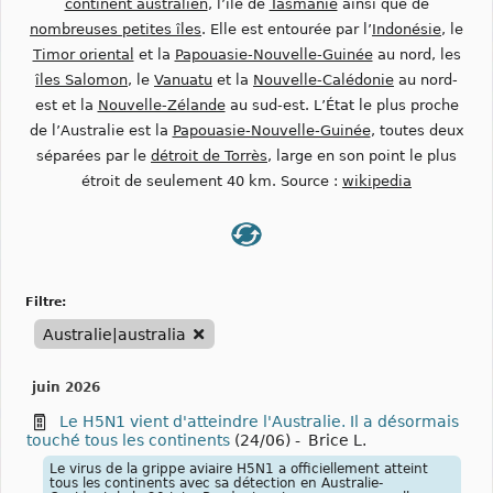
continent australien
, l’île de
Tasmanie
ainsi que de
nombreuses petites îles
. Elle est entourée par l’
Indonésie
, le
Timor oriental
et la
Papouasie-Nouvelle-Guinée
au nord, les
îles Salomon
, le
Vanuatu
et la
Nouvelle-Calédonie
au nord-
est et la
Nouvelle-Zélande
au sud-est. L’État le plus proche
de l’Australie est la
Papouasie-Nouvelle-Guinée
, toutes deux
séparées par le
détroit de Torrès
, large en son point le plus
étroit de seulement 40 km. Source :
wikipedia
filtre:
Australie|australia
juin 2026
Le H5N1 vient d'atteindre l'Australie. Il a désormais
touché tous les continents
(24/06)
-
Brice L.
Le virus de la grippe aviaire H5N1 a officiellement atteint
tous les continents avec sa détection en Australie-