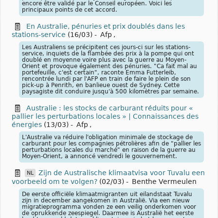
encore être validé par le Conseil européen. Voici les
principaux points de cet accord.
En Australie, pénuries et prix doublés dans les
stations-service
(16/03)
-
Afp
,
Les Australiens se précipitent ces jours-ci sur les stations-
service, inquiets de la flambée des prix à la pompe qui ont
doublé en moyenne voire plus avec la guerre au Moyen-
Orient et provoque également des pénuries. "Ca fait mal au
portefeuille, c'est certain", raconte Emma Futterleib,
rencontrée lundi par l'AFP en train de faire le plein de son
pick-up à Penrith, en banlieue ouest de Sydney. Cette
paysagiste dit conduire jusqu'à 500 kilomètres par semaine.
Australie : les stocks de carburant réduits pour «
pallier les perturbations locales » | Connaissances des
énergies
(13/03)
-
Afp
,
L'Australie va réduire l'obligation minimale de stockage de
carburant pour les compagnies pétrolières afin de "pallier les
perturbations locales du marché" en raison de la guerre au
Moyen-Orient, a annoncé vendredi le gouvernement.
Zijn de Australische klimaatvisa voor Tuvalu een
NL
voorbeeld om te volgen?
(02/03)
-
Benthe Vermeulen
De eerste officiële klimaatmigranten uit eilandstaat Tuvalu
zijn in december aangekomen in Australië. Via een nieuw
migratieprogramma vonden ze een veilig onderkomen voor
de oprukkende zeespiegel. Daarmee is Australië het eerste