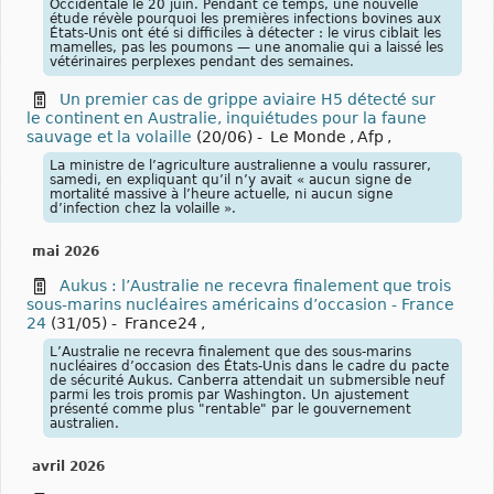
Occidentale le 20 juin. Pendant ce temps, une nouvelle
étude révèle pourquoi les premières infections bovines aux
États-Unis ont été si difficiles à détecter : le virus ciblait les
mamelles, pas les poumons — une anomalie qui a laissé les
vétérinaires perplexes pendant des semaines.
Un premier cas de grippe aviaire H5 détecté sur
le continent en Australie, inquiétudes pour la faune
sauvage et la volaille
(20/06)
-
Le Monde
,
Afp
,
La ministre de l’agriculture australienne a voulu rassurer,
samedi, en expliquant qu’il n’y avait « aucun signe de
mortalité massive à l’heure actuelle, ni aucun signe
d’infection chez la volaille ».
mai 2026
Aukus : l’Australie ne recevra finalement que trois
sous-marins nucléaires américains d’occasion - France
24
(31/05)
-
France24
,
L’Australie ne recevra finalement que des sous-marins
nucléaires d’occasion des États-Unis dans le cadre du pacte
de sécurité Aukus. Canberra attendait un submersible neuf
parmi les trois promis par Washington. Un ajustement
présenté comme plus "rentable" par le gouvernement
australien.
avril 2026