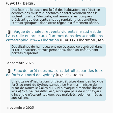
(09/01)
-
Belga
,
Des feux de brousse ont brûlé des habitations et réduit en
cendres des milliers d’hectares de forêt vendredi dans le
sud-est rural de l’Australie, ont annoncé les pompiers,
précisant que des vents chauds rendaient les conditions
"catastrophiques" dans cette région extrêmement sèche.
Vague de chaleur et vents violents : le sud-est de
l’Australie en proie aux flammes dans des «conditions
catastrophiques» – Libération
(09/01)
-
Libération
,
Afp
,
Des dizaines de hameaux ont été évacués ce vendredi dans
l’Etat de Victoria et trois personnes, dont un enfant, sont
portées disparues.
décembre 2025
Feux de forêt : des maisons détruites par des feux
de forêt au nord de Sydney
(07/12)
-
Belga
,
Une dizaine d'habitations ont été détruites dans des feux de
forêt au nord de Sydney samedi. Le Premier ministre de
l'État de Nouvelle-Galles du Sud a évoqué dimanche (heure
locale) "24 heures difficiles", alors que plus de vingt foyers
d'incendie n'étaient toujours pas maîtrisés, selon les médias
australiens.
novembre 2025