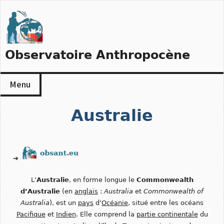
Skip
to
content
Observatoire Anthropocène
Menu
Australie
➔
L’
Australie
, en forme longue le
Commonwealth
d’Australie
(en
anglais
:
Australia
et
Commonwealth of
Australia
), est un
pays
d’
Océanie
, situé entre les océans
Pacifique
et
Indien
. Elle comprend la
partie continentale
du