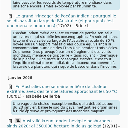
faire basculer les records de température mondiaux dans
une zone encore jamais explorée par l’humanité.
Le grand "rinçage" de l'océan Indien : pourquoi le
sel disparaît au large de l'Australie (et pourquoi c'est
une menace pour nous)
(17/02)
-
Brice L.
L’océan Indien méridional est en train de perdre son sel à
une vitesse qui stupéfie les océanographes. En soixante ans,
la zone d’eau salée au large de l’Australie a reculé de 30 %,
noyée sous un apport massif d’eau douce équivalant à la
consommation humaine des États-Unis pendant trois siècles.
Ce phénomène, provoqué par un dérèglement des vents
mondiaux, menace de gripper le « tapis roulant » thermique
de la planète. Si ce moteur océanique s’arrête, c’est tout
l’équilibre climatique mondial, de la douceur européenne à
la survie du plancton, qui risque de basculer dans l’inconnu.
janvier 2026
En Australie, une semaine entière de chaleur
extrême, avec des températures approchant les 50 °C
(30/01)
-
Isabelle Dellerba
Une vague de chaleur exceptionnelle, qui a débuté autour
du 23 janvier, balaie le sud du pays, mettant les organismes
à rude épreuve et provoquant des incendies majeurs.
Australië kreunt onder hevigste bosbranden
NL
sinds 2020: al 350.000 hectare in de as gelegd
(12/01)
-