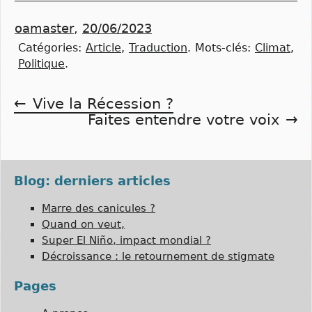
oamaster
,
20/06/2023
Catégories:
Article
,
Traduction
.
Mots-clés:
Climat
,
Politique
.
Navigation
Vive la Récession ?
Faites entendre votre voix
de
l’article
Blog: derniers articles
Marre des canicules ?
Quand on veut,
Super El Niño, impact mondial ?
Décroissance : le retournement de stigmate
Pages