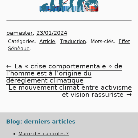
oamaster
,
23/01/2024
Catégories:
Article
,
Traduction
.
Mots-clés:
Effet
Sénèque
.
Navigation
La « crise comportementale » de
l’homme est à l’origine du
de
dérèglement climatique
Le mouvement climat entre activisme
l’article
et vision rassuriste
Blog: derniers articles
Marre des canicules ?