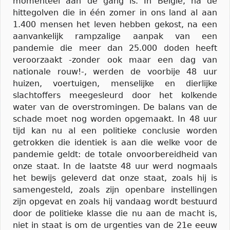
momenteel aan de gang is. In België, na de
hittegolven die in één zomer in ons land al aan
1.400 mensen het leven hebben gekost, na een
aanvankelijk rampzalige aanpak van een
pandemie die meer dan 25.000 doden heeft
veroorzaakt -zonder ook maar een dag van
nationale rouw!-, werden de voorbije 48 uur
huizen, voertuigen, menselijke en dierlijke
slachtoffers meegesleurd door het kolkende
water van de overstromingen. De balans van de
schade moet nog worden opgemaakt. In 48 uur
tijd kan nu al een politieke conclusie worden
getrokken die identiek is aan die welke voor de
pandemie geldt: de totale onvoorbereidheid van
onze staat. In de laatste 48 uur werd nogmaals
het bewijs geleverd dat onze staat, zoals hij is
samengesteld, zoals zijn openbare instellingen
zijn opgevat en zoals hij vandaag wordt bestuurd
door de politieke klasse die nu aan de macht is,
niet in staat is om de urgenties van de 21e eeuw