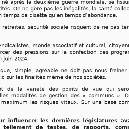
, né après la deuxième guerre mondiale, se fissu
ités. On ne gère pas les inégalités, la santé colle
n temps de disette qu’en temps d’abondance.
etraites, sécurité sociale risquent de ne pas ten
syndicalistes, monde associatif et culturel, citoye
ercer des pressions sur la confection des progr
n juin 2024.
ique, simple, agréable ne doit pas nous freiner.
ic sur les finalités même de nos sociétés.
 et de la variété des points de vue qui ser
lles modalités de gestion des « communs ». Da
 maximum les risques vitaux. Sur une base com
r influencer les dernières législatures a
 tellement de textes, de rapports, com