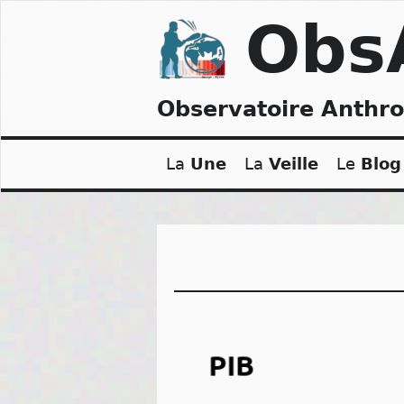
Skip
Obs
to
content
Observatoire Anthr
La
Une
La
Veille
Le
Blog