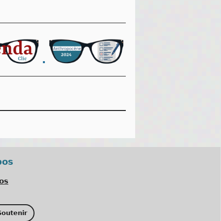
pos
os
outenir