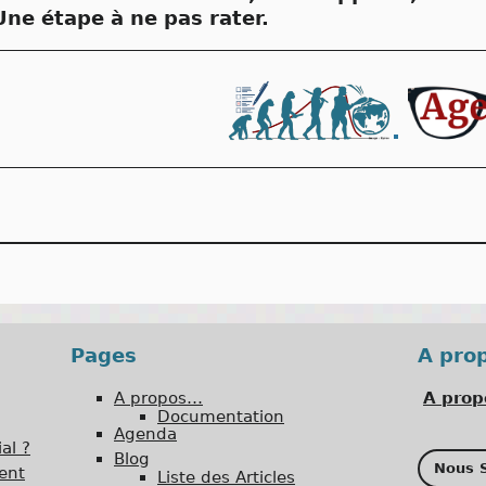
ne étape à ne pas rater.
Pages
A pro
A propos…
A prop
Documentation
Agenda
al ?
Blog
Nous S
ent
Liste des Articles