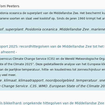
Tom Peeters
onia oceanica de superplant van de Middellandse Zee. Het beschermt kus
iene soorten en slaat veel koolstof op. Sinds de jaren 1960 krimpt het ar
of
superplant
Posidonia oceanica
Middellandse Zee
mariene
,
,
,
,
port 2025: recordhittegolven van de Middellandse Zee tot het N
 afneemt
-
opernicus Climate Change Service (C3S) en de Wereld Meteorologische Or
tate of the Climate 2025”. Deze gedetailleerde analyse van het Europese k
an de jaarlijkse temperatuur, hitte- en koudestress tot zonneschijnduur e
g veel meer.
te
klimaat
klimaatrapport
noordpoolgebied
temperatuur
sn
,
,
,
,
,
e Change Service
C3S
WMO
European State of the Climate 2
,
,
,
is bikkelhard: ongekende hittegolven van de Middellandse Zee