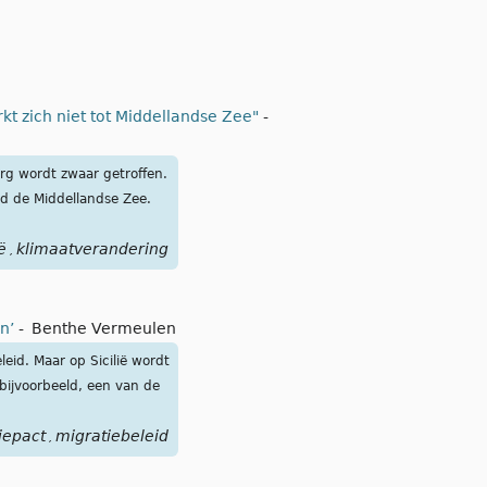
t zich niet tot Middellandse Zee"
-
urg wordt zwaar getroffen.
nd de Middellandse Zee.
ë
klimaatverandering
,
en’
-
Benthe Vermeulen
eid. Maar op Sicilië wordt
bijvoorbeeld, een van de
iepact
migratiebeleid
,