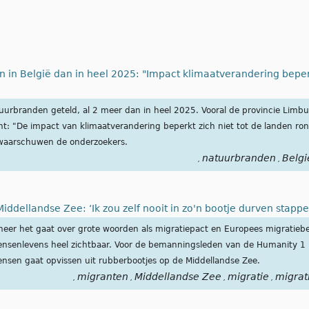
 in België dan in heel 2025: "Impact klimaatverandering beperk
natuurbranden geteld, al 2 meer dan in heel 2025. Vooral de provincie Limb
Gent: "De impact van klimaatverandering beperkt zich niet tot de landen ro
", waarschuwen de onderzoekers.
natuurbranden
Belgi
,
,
ddellandse Zee: ‘Ik zou zelf nooit in zo'n bootje durven stapp
neer het gaat over grote woorden als migratiepact en Europees migratiebel
ensenlevens heel zichtbaar. Voor de bemanningsleden van de Humanity 1 
ensen gaat opvissen uit rubberbootjes op de Middellandse Zee.
migranten
Middellandse Zee
migratie
migrat
,
,
,
,