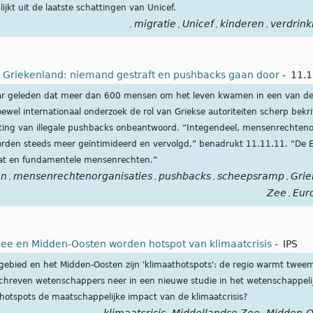
lijkt uit de laatste schattingen van Unicef.
migratie
Unicef
kinderen
verdrink
,
,
,
,
 Griekenland: niemand gestraft en pushbacks gaan door
-
11.1
 jaar geleden dat meer dan 600 mensen om het leven kwamen in een van 
ewel internationaal onderzoek de rol van Griekse autoriteiten scherp bekrit
ting van illegale pushbacks onbeantwoord. “Integendeel, mensenrechtenor
den steeds meer geïntimideerd en vervolgd,” benadrukt 11.11.11. “De 
taat en fundamentele mensenrechten.”
en
mensenrechtenorganisaties
pushbacks
scheepsramp
Grie
,
,
,
,
Zee
Eur
,
Zee en Midden-Oosten worden hotspot van klimaatcrisis
-
IPS
gebied en het Midden-Oosten zijn 'klimaathotspots': de regio warmt tweema
schreven wetenschappers neer in een nieuwe studie in het wetenschappeli
hotspots de maatschappelijke impact van de klimaatcrisis?