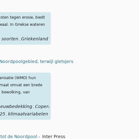
ten tegen erosie, biedt
eaal. In Griekse wateren
 soorten
Griekenland
,
oordpoolgebied, terwijl gletsjers
ganisatie (WMO) hun
limaat omvat een brede
n bewolking, van
eeuwbedekking
Copernicus
,
025
klimaatvariabelen
,
 tot de Noordpool
-
Inter Press