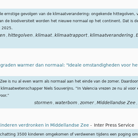
de ernstige gevolgen van de klimaatverandering: ongekende hittegolven
 de biodiversiteit worden het nieuwe normaal op het continent. Dat is d
t 2025.
en
hittegolven
klimaat
klimaatrapport
klimaatverandering
E
,
,
,
,
,
6 graden warmer dan normaal: "Ideale omstandigheden voor hev
Zee is nu al even warm als normaal aan het einde van de zomer. Daardoor 
t klimaatwetenschapper Niels Souverijns. "In Valencia vrezen ze nu al vo
oor."
stormen
waterbom
zomer
Middellandse Zee
,
,
,
,
 kinderen verdronken in Middellandse Zee
-
Inter Press Service
r schatting 3500 kinderen omgekomen of verdwenen tijdens een poging om