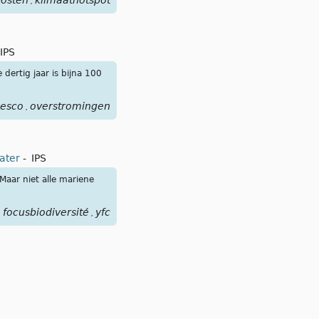
osten
klimaathotspot
,
IPS
dertig jaar is bijna 100
esco
overstromingen
,
ater
-
IPS
aar niet alle mariene
focusbiodiversité
yfc
,
,