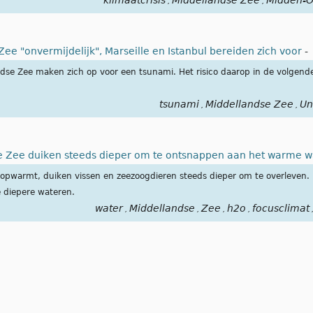
klimaatcrisis
Middellandse Zee
Midden-O
,
,
ee "onvermijdelijk", Marseille en Istanbul bereiden zich voor
-
dse Zee maken zich op voor een tsunami. Het risico daarop in de volgende 
tsunami
Middellandse Zee
Un
,
,
se Zee duiken steeds dieper om te ontsnappen aan het warme w
pwarmt, duiken vissen en zeezoogdieren steeds dieper om te overleven. M
 diepere wateren.
water
Middellandse
Zee
h2o
focusclimat
,
,
,
,