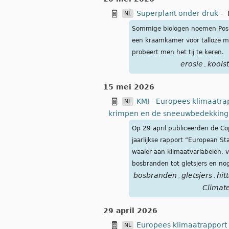
Superplant onder druk
-
NL
Sommige biologen noemen Posid
een kraamkamer voor talloze mar
probeert men het tij te keren.
erosie
koolst
,
15 mei 2026
KMI - Europees klimaatrap
NL
krimpen en de sneeuwbedekking
Op 29 april publiceerden de C
jaarlijkse rapport “European S
waaier aan klimaatvariabelen, v
bosbranden tot gletsjers en no
bosbranden
gletsjers
hit
,
,
Climat
29 april 2026
Europees klimaatrapport 
NL