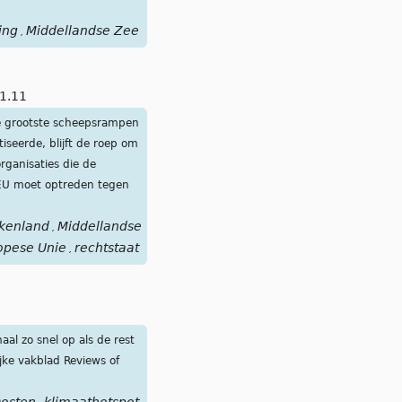
ing
Middellandse Zee
,
1.11
de grootste scheepsrampen
iseerde, blijft de roep om
ganisaties die de
EU moet optreden tegen
kenland
Middellandse
,
opese Unie
rechtstaat
,
al zo snel op als de rest
jke vakblad Reviews of