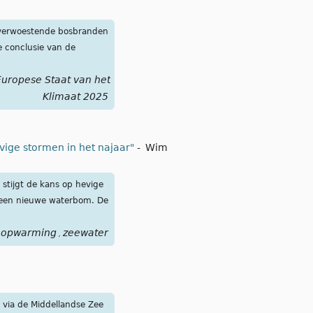
, verwoestende bosbranden
e conclusie van de
uropese Staat van het
Klimaat 2025
ige stormen in het najaar"
-
Wim
stijgt de kans op hevige
or een nieuwe waterbom. De
opwarming
zeewater
,
 via de Middellandse Zee