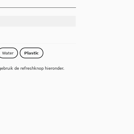
Water
Plastic
gebruik de refreshknop hieronder.