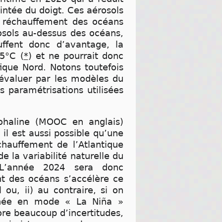
intée du doigt. Ces aérosols
e réchauffement des océans
osols au-dessus des océans,
uffent donc d’avantage, la
05°C (
*
) et ne pourrait donc
fique Nord. Notons toutefois
à évaluer par les modèles du
s paramétrisations utilisées
mohaline (MOOC en anglais)
 il est aussi possible qu’une
hauffement de l’Atlantique
e la variabilité naturelle du
. L’année 2024 sera donc
ent des océans s’accélère ce
ou, ii) au contraire, si on
année en mode « La Niña »
ore beaucoup d’incertitudes,