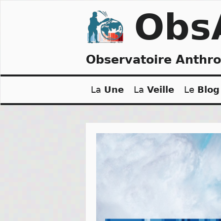
Skip
Obs
to
content
Observatoire Anthr
La
Une
La
Veille
Le
Blog