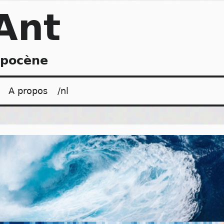
Ant
opocène
A propos
/nl