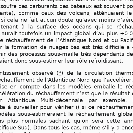
soufre des carburants des bateaux est souvent po
 santé), comme ceux des volcans, atténuaient l
i cela ne fait aucun doute qu’avec moins d’aér
ntenant à la surface des océans qui se récha
 aurait toutefois un impact global d’au plus +0.
le réchauffement de l’Atlantique Nord et du Paci
r la formation de nuages bas est très difficile 
enir des processus sous-maille très dépendants de
ient donc sous-estimer leur rôle refroidissant.
entissement observé (
*
) de la circulation ther
échauffement de l’Atlantique Nord que l’accélérer,
prise en compte dans les modèles emballe le réc
élération du réchauffement n’est que le résultat d
tion Atlantique Multi-décennale par exemple
te à surveiller pour vérifier i) si ce réchauffem
dèles sous-estimeraient le réchauffement global 
ons plus normales sachant qu’on sera cette 
cifique Sud). Dans tous les cas, même s’il y a enc