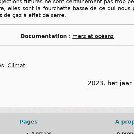
rojections futures ne sont certainement pas trop
e, elles sont la fourchette basse de ce qui nous 
 de gaz à effet de serre.
Documentation
:
mers et océans
és:
Climat
.
2023, het jaar
Pages
A pro
A propos…
A prop