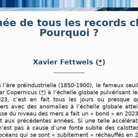
née de tous les records c
Pourquoi ?
Xavier Fettweis (
*
)
s l’ère préindustrielle (1850-1900), le fameux seui
ar Copernicus (
*
) à l’échelle globale pulvérisant 
023, c’est en fait tous les jours ou presque 
iers avec des anomalies à l’échelle globale atte
ausse du niveau des mers a fait un « bond » en 20
t aux précédentes années. Si une telle accéléra
’est pas à cause d’une fonte subite des calotte
océans qui se sont « subitement » réchauffés en 2