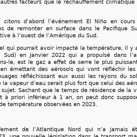
autres facteurs que le réchauffement climatique
, citons d‘abord l’événement El Niño en cour
s de remonter en surface dans le Pacifique Su
ive à l’ouest de l’Amérique du Sud.
 qui pourrait avoir impacté la température, il y 
ue Sud) en Janvier 2022 qui a propulsé dans l
ns-le, est le gaz a effet de serre le plus puissant
t en émettant des aérosols qui vont réfléchir le
nuages réfléchissant eux aussi les rayons du so
e la vapeur d’eau serait plus fort que celui des a
 sujet. Sachant que le temps de résidence de la v
 à priori inférieur à 1 an, on peut donc supposer
 de température observées en 2023.
fement de l’Atlantique Nord qui n’a jamais é
23, une nouvelle législation dans le transport ma