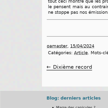
tout ceci montre que les p
le pensent mais au contrair
ne stoppe pas nos émissions
oamaster
,
15/04/2024
Catégories:
Article
.
Mots-cl
Navigation
Dixième record
de
l’article
Blog: derniers articles
Marre des canicules ?