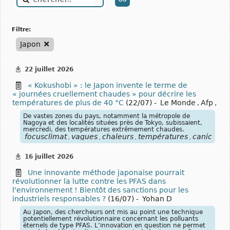
filtre:
Japon
22 juillet 2026
« Kokushobi » : le Japon invente le terme de
« journées cruellement chaudes » pour décrire les
températures de plus de 40 °C
(22/07) -
Le Monde
,
Afp
,
De vastes zones du pays, notamment la métropole de
Nagoya et des localités situées près de Tokyo, subissaient,
mercredi, des températures extrêmement chaudes.
focusclimat
vagues
chaleurs
températures
canicules
,
,
,
,
,
16 juillet 2026
Une innovante méthode japonaise pourrait
révolutionner la lutte contre les PFAS dans
l'environnement ! Bientôt des sanctions pour les
industriels responsables ?
(16/07) -
Yohan D
Au Japon, des chercheurs ont mis au point une technique
potentiellement révolutionnaire concernant les polluants
éternels de type PFAS. L’innovation en question ne permet