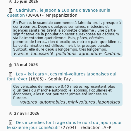
15 juin 2026
Cadmium : le Japon a 100 ans d’avance sur la
question
(08/06) -
Mr Japanization
En France, le scandale commence à faire du bruit, presque à
contretemps. Depuis quelques semaines, médecins et
agences sanitaires tirent la sonnette d’alarme : une partie
significative de la population serait surexposée au cadmium
via l’alimentation quotidienne. Pain, pâtes, céréales,
pommes de terre… rien d’exotique, notre « pain quotidien ».
La contamination est diffuse, invisible, presque banale.
Surtout, elle dure depuis longtemps, très longtemps.
France
focussanté
pollutions
agriculture
Cadmium
,
,
,
,
18 mai 2026
Les « kei cars », ces mini-voitures japonaises qui
font rêver
(18/05) -
Sophie Fay
,
Ces véhicules de moins de 3,40 mètres représentent plus
d’un tiers du marché automobile japonais. Populaires et
économes, elles n’ont pourtant jamais été lancées en
Europe.
voitures
automobiles
mini-voitures
japonaises
,
,
,
27 avril 2026
Des incendies font rage dans le nord du Japon pour
le sixième jour consécutif
(27/04) -
rédaction
,
AFP