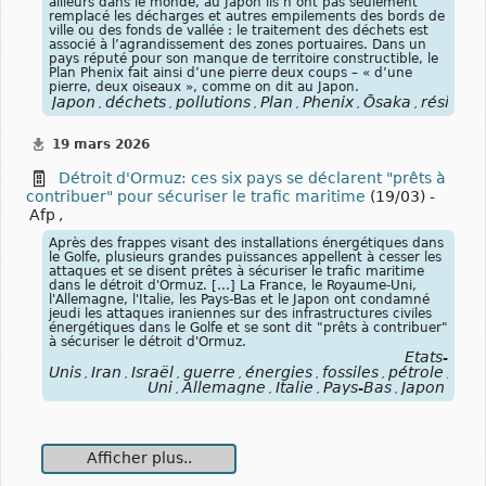
ailleurs dans le monde, au Japon ils n’ont pas seulement
remplacé les décharges et autres empilements des bords de
ville ou des fonds de vallée : le traitement des déchets est
associé à l’agrandissement des zones portuaires. Dans un
pays réputé pour son manque de territoire constructible, le
Plan Phenix fait ainsi d’une pierre deux coups – « d’une
pierre, deux oiseaux », comme on dit au Japon.
Japon
déchets
pollutions
Plan
Phenix
Ōsaka
résidus
,
,
,
,
,
,
,
19 mars 2026
Détroit d'Ormuz: ces six pays se déclarent "prêts à
contribuer" pour sécuriser le trafic maritime
(19/03) -
Afp
,
Après des frappes visant des installations énergétiques dans
le Golfe, plusieurs grandes puissances appellent à cesser les
attaques et se disent prêtes à sécuriser le trafic maritime
dans le détroit d'Ormuz. […] La France, le Royaume-Uni,
l'Allemagne, l'Italie, les Pays-Bas et le Japon ont condamné
jeudi les attaques iraniennes sur des infrastructures civiles
énergétiques dans le Golfe et se sont dit "prêts à contribuer"
à sécuriser le détroit d'Ormuz.
États-
Unis
Iran
Israël
guerre
énergies
fossiles
pétrole
pétr
,
,
,
,
,
,
,
Uni
Allemagne
Italie
Pays-Bas
Japon
,
,
,
,
Afficher plus..