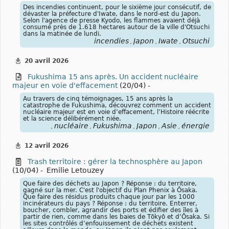
Des incendies continuent, pour le sixième jour consécutif, de
dévaster la préfecture d'Iwate, dans le nord-est du Japon.
Selon l'agence de presse Kyodo, les flammes avaient déjà
consumé près de 1.618 hectares autour de la ville d'Otsuchi
dans la matinée de lundi.
incendies
Japon
Iwate
Otsuchi
,
,
,
20 avril 2026
Fukushima 15 ans après. Un accident nucléaire
majeur en voie d'effacement
(20/04) -
Au travers de cinq témoignages, 15 ans après la
catastrophe de Fukushima, découvrez comment un accident
nucléaire majeur est en voie d’effacement, l’Histoire réécrite
et la science délibérément niée.
nucléaire
Fukushima
Japon
Asie
énergie
,
,
,
,
,
12 avril 2026
Trash territoire : gérer la technosphère au Japon
(10/04) -
Emilie Letouzey
Que faire des déchets au Japon ? Réponse : du territoire,
gagné sur la mer. C'est l'objectif du Plan Phenix à Ōsaka.
Que faire des résidus produits chaque jour par les 1000
incinérateurs du pays ? Réponse : du territoire. Enterrer,
boucher, combler, agrandir des ports et édifier des îles à
partir de rien, comme dans les baies de Tōkyō et d’Ōsaka. Si
les sites contrôlés d’enfouissement de déchets existent