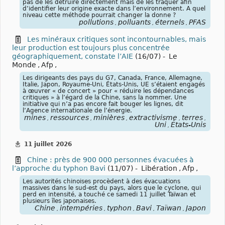
pas de les détruire directement mais de les traquer afin
d’identifier leur origine exacte dans l’environnement. A quel
niveau cette méthode pourrait changer la donne ?
pollutions
polluants
éternels
PFAS
,
,
,
Les minéraux critiques sont incontournables, mais
leur production est toujours plus concentrée
géographiquement, constate l’AIE
(16/07) -
Le
Monde
,
Afp
,
Les dirigeants des pays du G7, Canada, France, Allemagne,
Italie, Japon, Royaume-Uni, États-Unis, UE s’étaient engagés
à œuvrer « de concert » pour « réduire les dépendances
critiques » à l’égard de la Chine, sans la nommer. Une
initiative qui n’a pas encore fait bouger les lignes, dit
l’Agence internationale de l’énergie.
mines
ressources
minières
extractivisme
terres
rare
,
,
,
,
,
Uni
États-Unis
,
11 juillet 2026
Chine : près de 900 000 personnes évacuées à
l’approche du typhon Bavi
(11/07) -
Libération
,
Afp
,
Les autorités chinoises procèdent à des évacuations
massives dans le sud-est du pays, alors que le cyclone, qui
perd en intensité, a touché ce samedi 11 juillet Taïwan et
plusieurs îles japonaises.
Chine
intempéries
typhon
Bavi
Taïwan
Japon
,
,
,
,
,