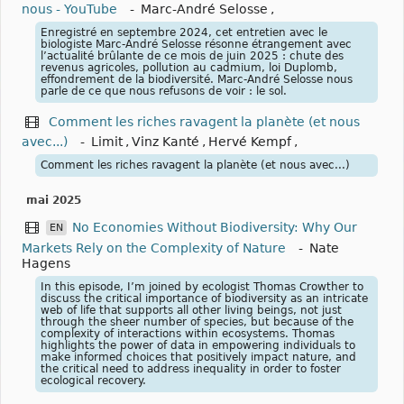
nous - YouTube
-
Marc-André Selosse
,
Enregistré en septembre 2024, cet entretien avec le
biologiste Marc-André Selosse résonne étrangement avec
l’actualité brûlante de ce mois de juin 2025 : chute des
revenus agricoles, pollution au cadmium, loi Duplomb,
effondrement de la biodiversité. Marc-André Selosse nous
parle de ce que nous refusons de voir : le sol.
Comment les riches ravagent la planète (et nous
avec...)
-
Limit
,
Vinz Kanté
,
Hervé Kempf
,
Comment les riches ravagent la planète (et nous avec...)
mai 2025
No Economies Without Biodiversity: Why Our
EN
Markets Rely on the Complexity of Nature
-
Nate
Hagens
In this episode, I’m joined by ecologist Thomas Crowther to
discuss the critical importance of biodiversity as an intricate
web of life that supports all other living beings, not just
through the sheer number of species, but because of the
complexity of interactions within ecosystems. Thomas
highlights the power of data in empowering individuals to
make informed choices that positively impact nature, and
the critical need to address inequality in order to foster
ecological recovery.