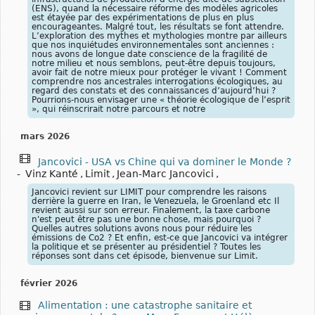
(ENS), quand la nécessaire réforme des modèles agricoles
est étayée par des expérimentations de plus en plus
encourageantes. Malgré tout, les résultats se font attendre.
L’exploration des mythes et mythologies montre par ailleurs
que nos inquiétudes environnementales sont anciennes :
nous avons de longue date conscience de la fragilité de
notre milieu et nous semblons, peut-être depuis toujours,
avoir fait de notre mieux pour protéger le vivant ! Comment
comprendre nos ancestrales interrogations écologiques, au
regard des constats et des connaissances d’aujourd’hui ?
Pourrions-nous envisager une « théorie écologique de l’esprit
», qui réinscrirait notre parcours et notre
mars 2026
Jancovici - USA vs Chine qui va dominer le Monde ?
-
Vinz Kanté
,
Limit
,
Jean-Marc Jancovici
,
Jancovici revient sur LIMIT pour comprendre les raisons
derrière la guerre en Iran, le Venezuela, le Groenland etc Il
revient aussi sur son erreur. Finalement, la taxe carbone
n'est peut être pas une bonne chose, mais pourquoi ?
Quelles autres solutions avons nous pour réduire les
émissions de Co2 ? Et enfin, est-ce que Jancovici va intégrer
la politique et se présenter au présidentiel ? Toutes les
réponses sont dans cet épisode, bienvenue sur Limit.
février 2026
Alimentation : une catastrophe sanitaire et