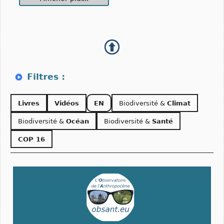
Livres
Vidéos
EN
Biodiversité &
Climat
Biodiversité &
Océan
Biodiversité &
Santé
COP 16