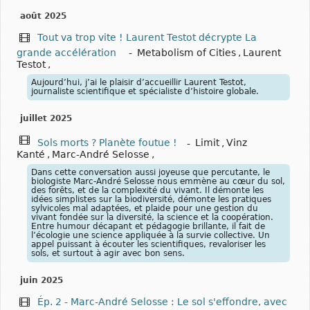
août 2025
Tout va trop vite ! Laurent Testot décrypte La
grande accélération
-
Metabolism of Cities
,
Laurent
Testot
,
Aujourd’hui, j’ai le plaisir d’accueillir Laurent Testot,
journaliste scientifique et spécialiste d’histoire globale.
juillet 2025
Sols morts ? Planète foutue !
-
Limit
,
Vinz
Kanté
,
Marc-André Selosse
,
Dans cette conversation aussi joyeuse que percutante, le
biologiste Marc-André Selosse nous emmène au cœur du sol,
des forêts, et de la complexité du vivant. Il démonte les
idées simplistes sur la biodiversité, démonte les pratiques
sylvicoles mal adaptées, et plaide pour une gestion du
vivant fondée sur la diversité, la science et la coopération.
Entre humour décapant et pédagogie brillante, il fait de
l’écologie une science appliquée à la survie collective. Un
appel puissant à écouter les scientifiques, revaloriser les
sols, et surtout à agir avec bon sens.
juin 2025
Ép. 2 - Marc-André Selosse : Le sol s'effondre, avec