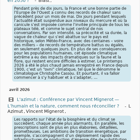
en 2050 ?
-
Blast
,
Pendant près de dix jours, la France et une bonne partie de
l’Europe de l’Ouest a connu des records de chaleur sans
précédent pour un mois de mai. Dix jours pendant lesquels
l’actualité était suspendue aux niveaux du mercure et où la
canicule s’est imposée comme l’invitée principale de tous les
plateaux télé, et comme le sujet central de nos
conversations. Par son intensité, sa précocité et sa durée, la
vague de chaleur qui s’est abattue sur le pays est
historique, selon Météo-France, avec des centaines – voire
des milliers – de records de température battus ou égalés,
en seulement quelques jours. En plus de ses conséquences
pour les populations humaines, cet épisode climatique
extrême a eu des impacts dramatiques sur la faune et la
flore, qui restent encore difficiles à estimer. Le printemps
2026 a été le plus chaud jamais enregistré en France depuis
1900, c’est un “ovni” climatique, tel que le dénomme le
climatologue Christophe Cassou. Et pourtant, il va falloir
commencer à s’y habituer et à s’adapter, ...
avril 2026
L'azimut : Conférence par Vincent Mignerot —
L’humain et la nature, comment nous réconcilier ?
-
L
Azimut
,
Vincent Mignerot
,
Les rapports sur l’état de la biosphère et du climat se
succèdent, chaque année plus alarmants. En parallèle, les
prescriptions sont de plus en plus élaborées, détaillées,
prometteuses. Les ambitions de transition énergétique, par
exemple, s’accompagnent d’un déploiement rapide des
infrastructures de production d’énergie dite de substitution