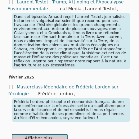
Laurent Testot : Trump, Xi Jinping et l'Apocalypse
Environnementale
-
Leaf Media
,
Laurent Testot
,
Dans cet épisode, Arnaud reçoit Laurent Testot, journaliste,
historien et vulgarisateur scientifique reconnu pour ses
travaux sur l’histoire globale et les grands changements
environnementaux. Auteur de plusieurs ouvrages, dont «
Cataclysme » et « Omokanis », il nous livre une réflexion
fascinante sur l’impact humain sur la Terre. Avec Laurent,
nous explorons l'impact de l'humanité sur la Terre, de la
domestication des chiens aux mutations écologiques du
Sahara, en décryptant les grands défis de l'Anthropocène :
l'accélération de la crise climatique, la sixième extinction de
masse et l'influence des politiques mondiales. C'est une
réflexion urgente pour repenser notre rapport à la nature, à
l'agriculture et aux écosystèmes.
février 2025
Masterclass légendaire de Frédéric Lordon sur
l'écologie
-
Frédéric Lordon
,
Frédéric Lordon, philosophe et économiste français, donne
une conférence sur la nécessaire sortie du capitalisme pour
la survie de l'espèce et de notre société. Il nous régale,
comme d'habitude, de ses punchlines et de sa pertinence.
Arrêtez d'être éco-anxieu, soyez éco-furieux !
Afficher plus..