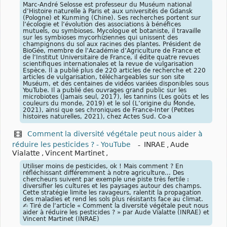
Marc-André Selosse est professeur du Muséum national
d’Histoire naturelle à Paris et aux universités de Gdansk
(Pologne) et Kunming (Chine). Ses recherches portent sur
l’écologie et l’évolution des associations à bénéfices
mutuels, ou symbioses. Mycologue et botaniste, il travaille
sur les symbioses mycorhiziennes qui unissent des
champignons du sol aux racines des plantes. Président de
BioGée, membre de l’Académie d’Agriculture de France et
de l’Institut Universitaire de France, il édite quatre revues
scientifiques internationales et la revue de vulgarisation
Espèce. Il a publié plus de 220 articles de recherche et 220
articles de vulgarisation, téléchargeables sur son site
Muséum, et des centaines de vidéos variées disponibles sous
YouTube. Il a publié des ouvrages grand public sur les
microbiotes (Jamais seul, 2017), les tannins (Les goûts et les
couleurs du monde, 2019) et le sol (L’origine du Monde,
2021), ainsi que ses chroniques de France-Inter (Petites
histoires naturelles, 2021), chez Actes Sud. Co-a
Comment la diversité végétale peut nous aider à
réduire les pesticides ? - YouTube
-
INRAE
,
Aude
Vialatte
,
Vincent Martinet
,
Utiliser moins de pesticides, ok ! Mais comment ? En
réfléchissant différemment à notre agriculture... Des
chercheurs suivent par exemple une piste très fertile :
diversifier les cultures et les paysages autour des champs.
Cette stratégie limite les ravageurs, ralentit la propagation
des maladies et rend les sols plus résistants face au climat.
✍️ Tiré de l’article « Comment la diversité végétale peut nous
aider à réduire les pesticides ? » par Aude Vialatte (INRAE) et
Vincent Martinet (INRAE)