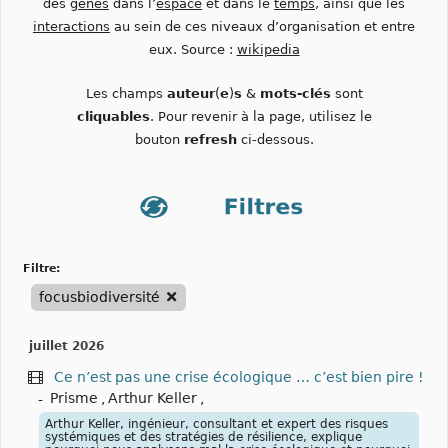
des
gènes
dans l’
espace
et dans le
temps
, ainsi que les
interactions
au sein de ces niveaux d’organisation et entre
eux. Source :
wikipedia
Les champs
auteur
(
e
)
s
&
mots-clés
sont
cliquables
. Pour revenir à la page, utilisez le
bouton
refresh
ci-dessous.
filtre:
focusbiodiversité
juillet 2026
Ce n’est pas une crise écologique … c’est bien pire !
-
Prisme
,
Arthur Keller
,
Arthur Keller, ingénieur, consultant et expert des risques
systémiques et des stratégies de résilience, explique