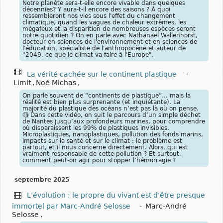
Notre planète sera-t-elle encore vivable dans quelques
décennies? Y aura-t-il encore des saisons ? À quoi
ressembleront nos vies sous l'effet du changement
climatique, quand les vagues de chaleur extrêmes, les
mégafeux et la disparition de nombreuses espèces seront
notre quotidien ? On en parle avec Nathanaël Wallenhorst,
docteur en sciences de l'environnement et en sciences de
l'éducation, spécialiste de l'anthropocène et auteur de
"2049, ce que le climat va faire à l'Europe".
La vérité cachée sur le continent plastique
-
Limit
,
Noé Michas
,
On parle souvent de “continents de plastique”… mais la
réalité est bien plus surprenante (et inquiétante). La
majorité du plastique des océans n’est pas là où on pense.
🧐 Dans cette vidéo, on suit le parcours d’un simple déchet
de Nantes jusqu’aux profondeurs marines, pour comprendre
où disparaissent les 99% de plastiques invisibles.
Microplastiques, nanoplastiques, pollution des fonds marins,
impacts sur la santé et sur le climat : le problème est
partout, et il nous concerne directement. Alors, qui est
vraiment responsable de cette pollution ? Et surtout,
comment peut-on agir pour stopper l’hémorragie ?
septembre 2025
L’évolution : le propre du vivant est d’être presque
immortel par Marc-André Selosse
-
Marc-André
Selosse
,