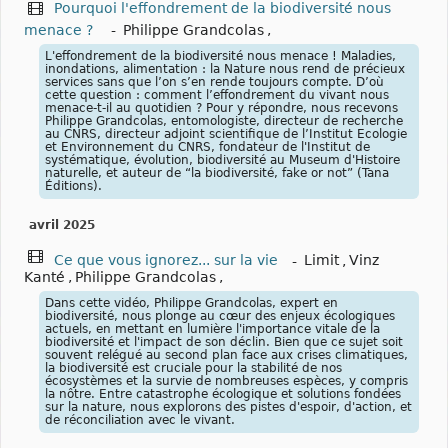
Pourquoi l'effondrement de la biodiversité nous
menace ?
-
Philippe Grandcolas
,
L'effondrement de la biodiversité nous menace ! Maladies,
inondations, alimentation : la Nature nous rend de précieux
services sans que l’on s’en rende toujours compte. D’où
cette question : comment l’effondrement du vivant nous
menace-t-il au quotidien ? Pour y répondre, nous recevons
Philippe Grandcolas, entomologiste, directeur de recherche
au CNRS, directeur adjoint scientifique de l’Institut Ecologie
et Environnement du CNRS, fondateur de l'Institut de
systématique, évolution, biodiversité au Museum d'Histoire
naturelle, et auteur de “la biodiversité, fake or not” (Tana
Éditions).
avril 2025
Ce que vous ignorez... sur la vie
-
Limit
,
Vinz
Kanté
,
Philippe Grandcolas
,
Dans cette vidéo, Philippe Grandcolas, expert en
biodiversité, nous plonge au cœur des enjeux écologiques
actuels, en mettant en lumière l'importance vitale de la
biodiversité et l'impact de son déclin. Bien que ce sujet soit
souvent relégué au second plan face aux crises climatiques,
la biodiversité est cruciale pour la stabilité de nos
écosystèmes et la survie de nombreuses espèces, y compris
la nôtre. Entre catastrophe écologique et solutions fondées
sur la nature, nous explorons des pistes d'espoir, d'action, et
de réconciliation avec le vivant.