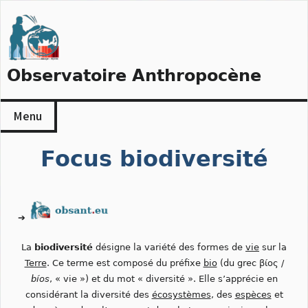
Skip
to
content
Observatoire Anthropocène
Menu
Focus biodiversité
➔
La
biodiversité
désigne la variété des formes de
vie
sur la
Terre
. Ce terme est composé du préfixe
bio
(du grec βίος /
bíos
, « vie ») et du mot « diversité ». Elle s’apprécie en
considérant la diversité des
écosystèmes
, des
espèces
et