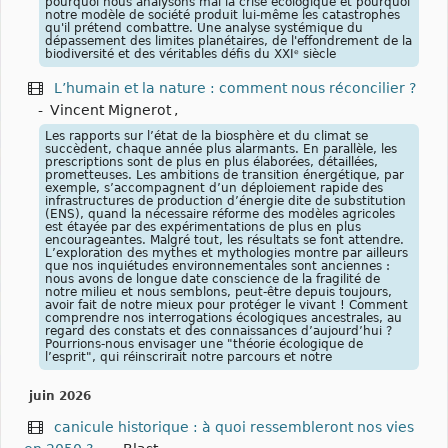
pourquoi nous analysons mal la crise écologique et pourquoi
notre modèle de société produit lui-même les catastrophes
qu'il prétend combattre. Une analyse systémique du
dépassement des limites planétaires, de l'effondrement de la
biodiversité et des véritables défis du XXIᵉ siècle
L’humain et la nature : comment nous réconcilier ?
-
Vincent Mignerot
,
Les rapports sur l’état de la biosphère et du climat se
succèdent, chaque année plus alarmants. En parallèle, les
prescriptions sont de plus en plus élaborées, détaillées,
prometteuses. Les ambitions de transition énergétique, par
exemple, s’accompagnent d’un déploiement rapide des
infrastructures de production d’énergie dite de substitution
(ENS), quand la nécessaire réforme des modèles agricoles
est étayée par des expérimentations de plus en plus
encourageantes. Malgré tout, les résultats se font attendre.
L’exploration des mythes et mythologies montre par ailleurs
que nos inquiétudes environnementales sont anciennes :
nous avons de longue date conscience de la fragilité de
notre milieu et nous semblons, peut-être depuis toujours,
avoir fait de notre mieux pour protéger le vivant ! Comment
comprendre nos interrogations écologiques ancestrales, au
regard des constats et des connaissances d’aujourd’hui ?
Pourrions-nous envisager une "théorie écologique de
l’esprit", qui réinscrirait notre parcours et notre
juin 2026
canicule historique : à quoi ressembleront nos vies