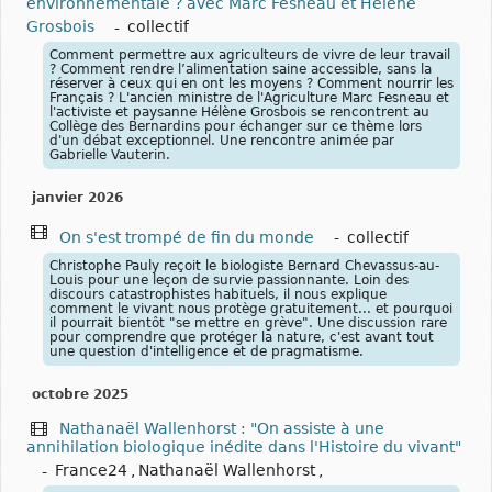
environnementale ? avec Marc Fesneau et Hélène
Grosbois
-
collectif
Comment permettre aux agriculteurs de vivre de leur travail
? Comment rendre l’alimentation saine accessible, sans la
réserver à ceux qui en ont les moyens ? Comment nourrir les
Français ? L'ancien ministre de l'Agriculture Marc Fesneau et
l'activiste et paysanne Hélène Grosbois se rencontrent au
Collège des Bernardins pour échanger sur ce thème lors
d'un débat exceptionnel. Une rencontre animée par
Gabrielle Vauterin.
janvier 2026
On s'est trompé de fin du monde
-
collectif
Christophe Pauly reçoit le biologiste Bernard Chevassus-au-
Louis pour une leçon de survie passionnante. Loin des
discours catastrophistes habituels, il nous explique
comment le vivant nous protège gratuitement... et pourquoi
il pourrait bientôt "se mettre en grève". Une discussion rare
pour comprendre que protéger la nature, c'est avant tout
une question d'intelligence et de pragmatisme.
octobre 2025
Nathanaël Wallenhorst : "On assiste à une
annihilation biologique inédite dans l'Histoire du vivant"
-
France24
,
Nathanaël Wallenhorst
,