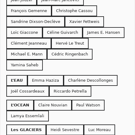
François Gemenne
Christophe Cassou
Sandrine Dixson-Declève
Xavier Fettweis
Loïc Giaccone
Céline Guivarch
James E. Hansen
Clément Jeanneau
Hervé Le Treut
Michael E. Mann
Cédric Ringenbach
Yamina Saheb
L’EAU
Emma Haziza
Charlène Descollonges
Joël Cossardeaux
Riccardo Petrella
L’OCEAN
Claire Nouvian
Paul Watson
Lamya Essemlali
Les GLACIERS
Heidi Sevestre
Luc Moreau