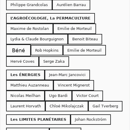
Philippe Grandcolas
Aurélien Barrau
L’AGROÉCOLOGIE, La PERMACULTURE
Maxime de Rostolan
Emilie de Morteuil
Lydia & Claude Bourguignon
Benoit Biteau
Béné
Rob Hopkins
Emilie de Morteuil
Hervé Coves
Serge Zaka
Les ÉNERGIES
Jean-Marc Jancovici
Matthieu Auzanneau
Vincent Mignerot
Nicolas Meilhan
Ugo Bardi
Victor Court
Laurent Horvath
Chloé Mikolajczak
Gail Tverberg
Les LIMITES PLANÉTAIRES
Johan Rockström