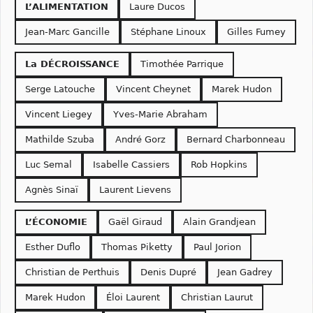
L’ALIMENTATION
Laure Ducos
Jean-Marc Gancille
Stéphane Linoux
Gilles Fumey
La DÉCROISSANCE
Timothée Parrique
Serge Latouche
Vincent Cheynet
Marek Hudon
Vincent Liegey
Yves-Marie Abraham
Mathilde Szuba
André Gorz
Bernard Charbonneau
Luc Semal
Isabelle Cassiers
Rob Hopkins
Agnès Sinaï
Laurent Lievens
L’ÉCONOMIE
Gaël Giraud
Alain Grandjean
Esther Duflo
Thomas Piketty
Paul Jorion
Christian de Perthuis
Denis Dupré
Jean Gadrey
Marek Hudon
Éloi Laurent
Christian Laurut