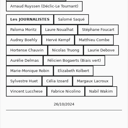
Arnaud Ruyssen (Déclic-Le Tournant)
Les JOURNALISTES
Salomé Saqué
Paloma Moritz
Laure Noualhat
Stéphane Foucart
Audrey Boehly
Hervé Kempf
Matthieu Combe
Hortense Chauvin
Nicolas Truong
Laurie Debove
Aurélie Delmas
Félicien Bogaerts (Biais vert)
Marie-Monique Robin
Elizabeth Kolbert
Sylvestre Huet
Célia Izoard
Margaux Lacroux
Vincent Lucchese
Fabrice Nicolino
Nabil Wakim
26/10/2024