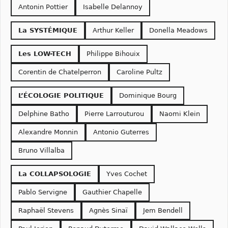
Antonin Pottier
Isabelle Delannoy
La SYSTÉMIQUE
Arthur Keller
Donella Meadows
Les LOW-TECH
Philippe Bihouix
Corentin de Chatelperron
Caroline Pultz
L’ÉCOLOGIE POLITIQUE
Dominique Bourg
Delphine Batho
Pierre Larrouturou
Naomi Klein
Alexandre Monnin
Antonio Guterres
Bruno Villalba
La COLLAPSOLOGIE
Yves Cochet
Pablo Servigne
Gauthier Chapelle
Raphaël Stevens
Agnès Sinaï
Jem Bendell