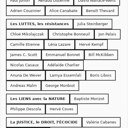
Paul Jorion
Renaud Duterme
David Wallace-Wells
Adrien Couzinier
Alice Canabate
Benoît Thevard
Les LUTTES, les résistances
Julia Steinberger
Chloé Mikolajczak
Christophe Bonneuil
Jon Palais
Camille Etienne
Léna Lazare
Hervé Kempf
James C. Scott
Emmanuel Bonnet
Bill McKibben
Nicolas Casaux
Adélaïde Charlier
Anuna De Wever
Lamya Essemlali
Boris Libois
Andreas Malm
George Monbiot
Les LIENS avec la NATURE
Baptiste Morizot
Philippe Descola
Hervé Coves
La JUSTICE, le DROIT, l’
É
COCIDE
Valérie Cabanes