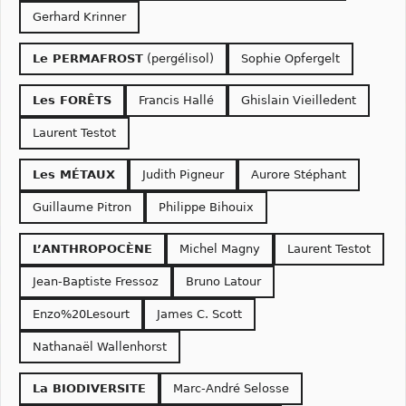
Gerhard Krinner
Le PERMAFROST
(pergélisol)
Sophie Opfergelt
Les FORÊTS
Francis Hallé
Ghislain Vieilledent
Laurent Testot
Les MÉTAUX
Judith Pigneur
Aurore Stéphant
Guillaume Pitron
Philippe Bihouix
L’ANTHROPOCÈNE
Michel Magny
Laurent Testot
Jean-Baptiste Fressoz
Bruno Latour
Enzo%20Lesourt
James C. Scott
Nathanaël Wallenhorst
La BIODIVERSITE
Marc-André Selosse