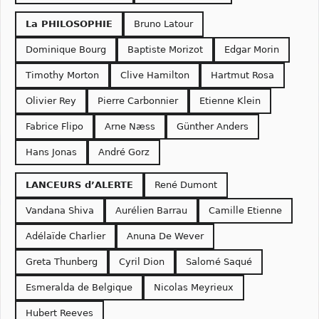
La PHILOSOPHIE
Bruno Latour
Dominique Bourg
Baptiste Morizot
Edgar Morin
Timothy Morton
Clive Hamilton
Hartmut Rosa
Olivier Rey
Pierre Carbonnier
Etienne Klein
Fabrice Flipo
Arne Næss
Günther Anders
Hans Jonas
André Gorz
LANCEURS d’ALERTE
René Dumont
Vandana Shiva
Aurélien Barrau
Camille Etienne
Adélaïde Charlier
Anuna De Wever
Greta Thunberg
Cyril Dion
Salomé Saqué
Esmeralda de Belgique
Nicolas Meyrieux
Hubert Reeves