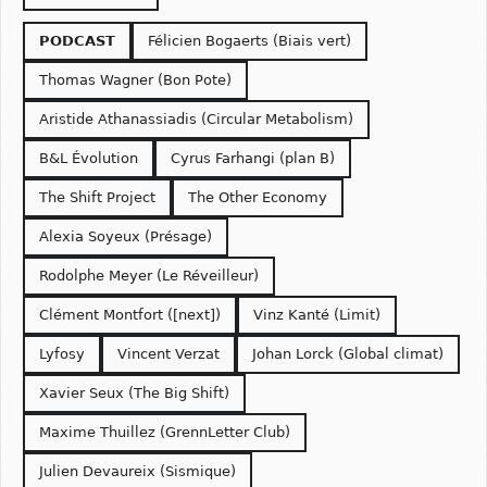
PODCAST
Félicien Bogaerts (Biais vert)
Thomas Wagner (Bon Pote)
Aristide Athanassiadis (Circular Metabolism)
B&L Évolution
Cyrus Farhangi (plan B)
The Shift Project
The Other Economy
Alexia Soyeux (Présage)
Rodolphe Meyer (Le Réveilleur)
Clément Montfort ([next])
Vinz Kanté (Limit)
Lyfosy
Vincent Verzat
Johan Lorck (Global climat)
Xavier Seux (The Big Shift)
Maxime Thuillez (GrennLetter Club)
Julien Devaureix (Sismique)