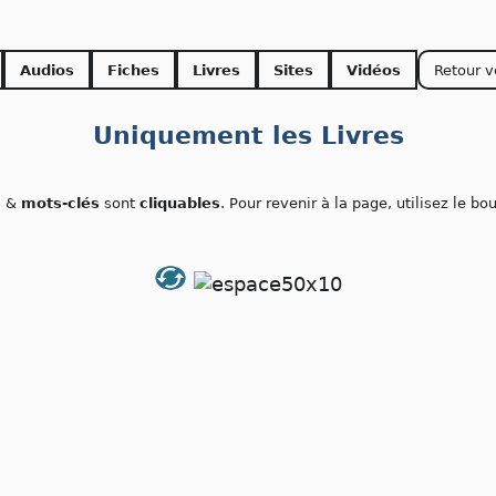
Audios
Fiches
Livres
Sites
Vidéos
Retour v
Uniquement les Livres
s
&
mots-clés
sont
cliquables
. Pour revenir à la page, utilisez le b