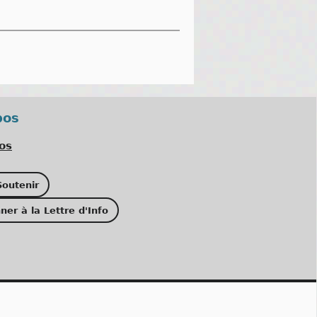
pos
os
outenir
ner à la Lettre d'Info