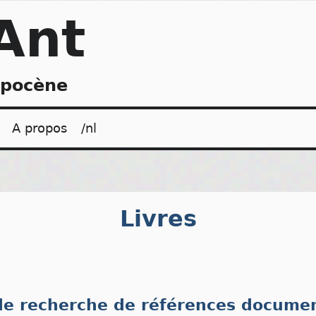
Ant
opocène
A propos
/nl
Livres
 de recherche de références documen