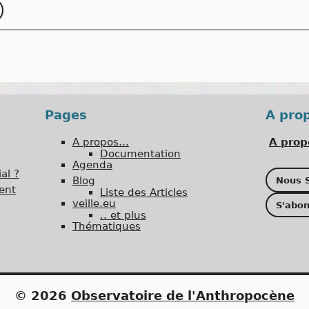
Pages
A pro
A propos…
A prop
Documentation
Agenda
al ?
Blog
Nous S
ent
Liste des Articles
veille.eu
S'abon
.. et plus
Thématiques
© 2026
Observatoire de l'Anthropocène