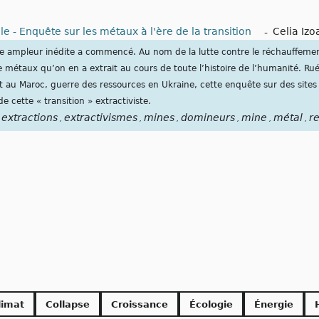
e - Enquête sur les métaux à l'ère de la transition
-
Celia Izo
e ampleur inédite a commencé. Au nom de la lutte contre le réchauffement 
 métaux qu’on en a extrait au cours de toute l’histoire de l’humanité. Rué
lt au Maroc, guerre des ressources en Ukraine, cette enquête sur des site
de cette « transition » extractiviste.
extractions
extractivismes
mines
domineurs
mine
métal
r
,
,
,
,
,
,
limat
Collapse
Croissance
Écologie
Énergie