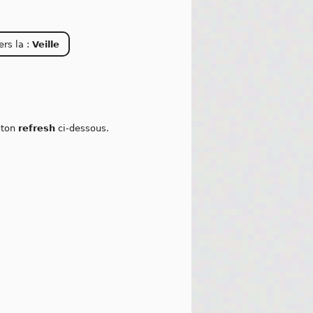
ers la :
Veille
outon
refresh
ci-dessous.