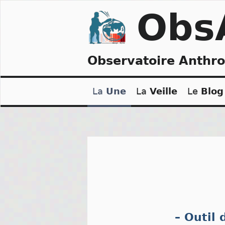
Skip
Obs
to
content
Observatoire Anthr
La
Une
La
Veille
Le
Blog
– Outil