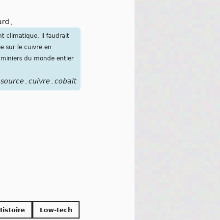
ard
,
climatique, il faudrait
e sur le cuivre en
s miniers du monde entier
esource
cuivre
cobalt
,
,
Histoire
Low-tech