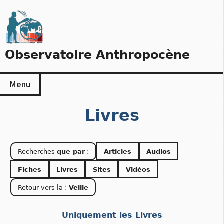
Skip
to
content
Observatoire Anthropocène
Menu
Livres
Recherches
que par
:
Articles
Audios
Fiches
Livres
Sites
Vidéos
Retour vers la :
Veille
Uniquement les Livres