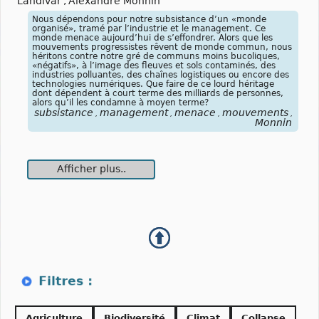
Landivar
,
Alexandre Monnin
Nous dépendons pour notre subsistance d’un «monde
organisé», tramé par l’industrie et le management. Ce
monde menace aujourd’hui de s’effondrer. Alors que les
mouvements progressistes rêvent de monde commun, nous
héritons contre notre gré de communs moins bucoliques,
«négatifs», à l’image des fleuves et sols contaminés, des
industries polluantes, des chaînes logistiques ou encore des
technologies numériques. Que faire de ce lourd héritage
dont dépendent à court terme des milliards de personnes,
alors qu’il les condamne à moyen terme?
subsistance
management
menace
mouvements
com
,
,
,
,
Monnin
Afficher plus..
Agriculture
Biodiversité
Climat
Collapse