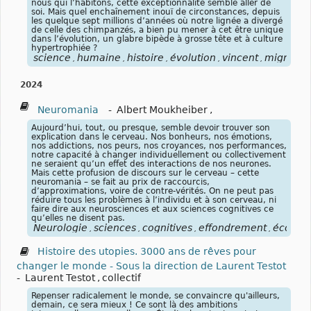
nous qui l’habitons, cette exceptionnalité semble aller de
soi. Mais quel enchaînement inouï de circonstances, depuis
les quelque sept millions d’années où notre lignée a divergé
de celle des chimpanzés, a bien pu mener à cet être unique
dans l’évolution, un glabre bipède à grosse tête et à culture
hypertrophiée ?
science
humaine
histoire
évolution
vincent
mignerot
,
,
,
,
,
2024
Neuromania
-
Albert Moukheiber
,
Aujourd’hui, tout, ou presque, semble devoir trouver son
explication dans le cerveau. Nos bonheurs, nos émotions,
nos addictions, nos peurs, nos croyances, nos performances,
notre capacité à changer individuellement ou collectivement
ne seraient qu’un effet des interactions de nos neurones.
Mais cette profusion de discours sur le cerveau – cette
neuromania – se fait au prix de raccourcis,
d’approximations, voire de contre-vérités. On ne peut pas
réduire tous les problèmes à l’individu et à son cerveau, ni
faire dire aux neurosciences et aux sciences cognitives ce
qu’elles ne disent pas.
Neurologie
sciences
cognitives
effondrement
écologi
,
,
,
,
Histoire des utopies. 3000 ans de rêves pour
changer le monde - Sous la direction de Laurent Testot
-
Laurent Testot
,
collectif
Repenser radicalement le monde, se convaincre qu'ailleurs,
demain, ce sera mieux ! Ce sont là des ambitions