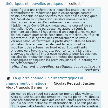
théoriques et nouvelles pratiques
-
collectif
Reconfigurations théoriques et nouvelles pratiques L'idée
d’effondrement, médiatisée par la collapsologie comme
destin probable de nos sociétés face aux crises écologiques,
fait l’objet de multiples critiques alors même que les
illustrations récentes d’effondrements en cours, de
l’épidémie de Covid-19 aux mégafeux, ne cessent de se
multiplier. Devant ce paradoxe, les auteurs réunis ici
prennent au sérieux l’hypothèse d’un coup d’arrêt majeur
de nos dynamiques socio-économiques et politiques, tout en
montrant que le rythme des effondrements se révèle
variable selon les territoires. À partir d’enquêtes de terrain
plurielles, ils examinent également la façon dont se
mobilisent des acteurs, au Nord et au Sud, militants
engagés ou citoyens discrets, pour tenter d’y faire face.
L’ouvrage souligne l’impérieuse nécessité pour les sciences
sociales de renouveler leurs approches des questions
écologiques et esquisse les premiers jalons d’un paradigme
de l’effondrement.
effondrement
nouvelles
pratiques
focuscollaps
résili
,
,
,
,
sociales
La guerre chaude, Enjeux stratégiques du
changement climatique
-
Nicolas Regaud
,
Bastien
Alex
,
François Gemenne
Un monde plus chaud sera aussi un monde plus violent.
Alors qu'une hausse des températures d'à peine 1 °C depuis
l'ère préindustrielle a déjà des conséquences préoccupantes
pour la sécurité nationale et internationale, il ne fait pas de
doute que cette tendance va s’amplifier et nous faire entrer