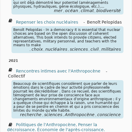
qui ont déjà démontré leur potentiel (aménagements
physiques, hydrauliques, génie écologique, etc.)....
mer
océan
climat
biodiversité
,
,
,
Repenser les choix nucléaires
-
Benoît Pelopidas
Benoît Pelopidas - In a democracy it is essential that nuclear
choices are based on the open discussion of coherent
alternatives. This book intends to provide citizens, elected
representatives, military personnel, and teachers with the
means to make
choix
nucléaires
sciences
civil
militaires
,
,
,
,
,
2021
Rencontres intimes avec l'Anthropocène
-
Collectif
Beaucoup de scientifiques considèrent que parler de leurs
émotions dans le cadre de leur activité professionnelle
pourrait les décrédibiliser . Dans ce recueil, des scientifiques
témoignent de leur prise de conscience face aux
changements environnementaux d'origine anthropique ; il y
a quelque chose qui échappe à la raison, une humanité qui
a peur de se perdre en chemin et qui a pris conscience des
limites du monde qu'elle habite.
recherche
sciences
Anthropocène
conscience
,
,
,
Politiques de l'Anthropocène, Penser la
décroissance. Économie de l'après-croissance.