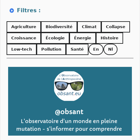
Agriculture
Biodiversité
Climat
Collapse
Croissance
Écologie
Énergie
Histoire
Low-tech
Pollution
Santé
En
Nl