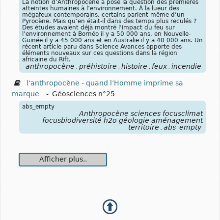
La notion d’Anthropocène a posé la question des premières
atteintes humaines à l’environnement. À la lueur des
mégafeux contemporains, certains parlent même d’un
Pyrocène. Mais qu’en était-il dans des temps plus reculés ?
Des études avaient déjà montré l’impact du feu sur
l’environnement à Bornéo il y a 50 000 ans, en Nouvelle-
Guinée il y a 45 000 ans et en Australie il y a 40 000 ans. Un
récent article paru dans Science Avances apporte des
éléments nouveaux sur ces questions dans la région
africaine du Rift.
anthropocène
préhistoire
histoire
feux
incendie
,
,
,
,
l’anthropocène - quand l’Homme imprime sa
marque
-
Géosciences n°25
abs_empty
Anthropocène sciences focusclimat
focusbiodiversité h2o géologie aménagement
territoire
abs_empty
,
Afficher plus..