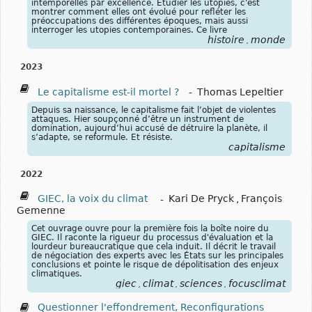
intemporelles par excellence. Étudier les utopies, c'est
montrer comment elles ont évolué pour refléter les
préoccupations des différentes époques, mais aussi
interroger les utopies contemporaines. Ce livre
histoire
monde
,
2023
Le capitalisme est-il mortel ?
-
Thomas Lepeltier
Depuis sa naissance, le capitalisme fait l’objet de violentes
attaques. Hier soupçonné d’être un instrument de
domination, aujourd’hui accusé de détruire la planète, il
s’adapte, se reformule. Et résiste.
capitalisme
2022
GIEC, la voix du climat
-
Kari De Pryck
,
François
Gemenne
Cet ouvrage ouvre pour la première fois la boîte noire du
GIEC. Il raconte la rigueur du processus d'évaluation et la
lourdeur bureaucratique que cela induit. Il décrit le travail
de négociation des experts avec les États sur les principales
conclusions et pointe le risque de dépolitisation des enjeux
climatiques.
giec
climat
sciences
focusclimat
,
,
,
Questionner l'effondrement, Reconfigurations