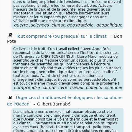
dans une longue période de tensions. Les armées ne doivent
pas seulement réduire leur empreinte carbone. Acteurs
majeurs de la paix et de la sécurité, elles doivent aussi
s’adapter à une situation qui affecte lourdement leurs
missions et leurs capacités pour s’engager dans une
véritable politique de sécurité climatique.
guerre
sciences
climat
géostratégie
géopolitique
con
,
,
,
,
,
Tout comprendre (ou presque) sur le climat
-
Bon
Pote
Ce livre est le fruit d’un travail collectif avec Anne Brès,
responsable de la communication de l’Institut des sciences
de l’Univers au CNRS (CNRS-INSU), Claire Marc, médiatrice
scientifique chez Méduse Communication, et plus d’une
trentaine de scientifiques qui ont collaboré à l’écriture.
Notre objectif : répondre aux idées reçues les plus courantes
sur le changement climatique dans un format accessible à
toutes et tous. Avant de chercher des solutions au
changement climatique, nous sommes persuadé(e)s qu’il
est tout de même mieux d’avoir bien compris le problème !
comprendre
climat
livre
travail
collectif
sciences
cn
,
,
,
,
,
,
Urgences climatiques et écologiques : les solutions
de l'Océan
-
Gilbert Barnabé
Les enchaînements entre climat, océan physique et vie
marine contrôlent le changement climatique et montrent
que l’Océan constitue le volant thermique et le thermostat
du climat. L’humanité a aussi noué des relations multiples
avec ces eaux (habitat, tourisme, transport, pollutions,
pêche, aquaculture…) et en a tiré des solutions éprouvées