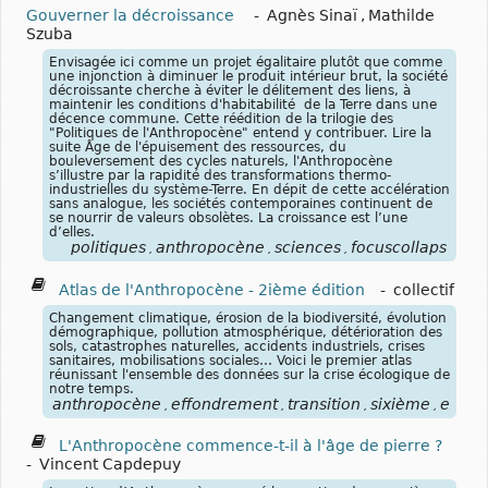
Gouverner la décroissance
-
Agnès Sinaï
,
Mathilde
Szuba
Envisagée ici comme un projet égalitaire plutôt que comme
une injonction à diminuer le produit intérieur brut, la société
décroissante cherche à éviter le délitement des liens, à
maintenir les conditions d'habitabilité de la Terre dans une
décence commune. Cette réédition de la trilogie des
"Politiques de l'Anthropocène" entend y contribuer. Lire la
suite Âge de l'épuisement des ressources, du
bouleversement des cycles naturels, l'Anthropocène
s’illustre par la rapidité des transformations thermo-
industrielles du système-Terre. En dépit de cette accélération
sans analogue, les sociétés contemporaines continuent de
se nourrir de valeurs obsolètes. La croissance est l’une
d’elles.
politiques
anthropocène
sciences
focuscollaps
,
,
,
Atlas de l'Anthropocène - 2ième édition
-
collectif
Changement climatique, érosion de la biodiversité, évolution
démographique, pollution atmosphérique, détérioration des
sols, catastrophes naturelles, accidents industriels, crises
sanitaires, mobilisations sociales… Voici le premier atlas
réunissant l'ensemble des données sur la crise écologique de
notre temps.
anthropocène
effondrement
transition
sixième
extinc
,
,
,
,
L'Anthropocène commence-t-il à l'âge de pierre ?
-
Vincent Capdepuy