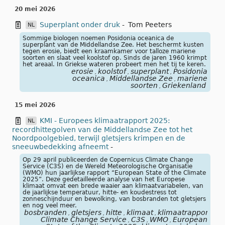
20 mei 2026
Superplant onder druk
-
Tom Peeters
NL
Sommige biologen noemen Posidonia oceanica de
superplant van de Middellandse Zee. Het beschermt kusten
tegen erosie, biedt een kraamkamer voor talloze mariene
soorten en slaat veel koolstof op. Sinds de jaren 1960 krimpt
het areaal. In Griekse wateren probeert men het tij te keren.
erosie
koolstof
superplant
Posidonia
,
,
,
oceanica
Middellandse Zee
mariene
,
,
soorten
Griekenland
,
15 mei 2026
KMI - Europees klimaatrapport 2025:
NL
recordhittegolven van de Middellandse Zee tot het
Noordpoolgebied, terwijl gletsjers krimpen en de
sneeuwbedekking afneemt
-
Op 29 april publiceerden de Copernicus Climate Change
Service (C3S) en de Wereld Meteorologische Organisatie
(WMO) hun jaarlijkse rapport “European State of the Climate
2025”. Deze gedetailleerde analyse van het Europese
klimaat omvat een brede waaier aan klimaatvariabelen, van
de jaarlijkse temperatuur, hitte- en koudestress tot
zonneschijnduur en bewolking, van bosbranden tot gletsjers
en nog veel meer.
bosbranden
gletsjers
hitte
klimaat
klimaatrapport
no
,
,
,
,
,
Climate Change Service
C3S
WMO
European
,
,
,