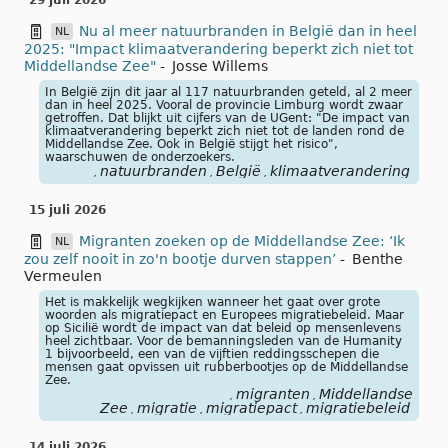
29 juli 2026
Nu al meer natuurbranden in België dan in heel
NL
2025: "Impact klimaatverandering beperkt zich niet tot
Middellandse Zee"
-
Josse Willems
In België zijn dit jaar al 117 natuurbranden geteld, al 2 meer
dan in heel 2025. Vooral de provincie Limburg wordt zwaar
getroffen. Dat blijkt uit cijfers van de UGent: "De impact van
klimaatverandering beperkt zich niet tot de landen rond de
Middellandse Zee. Ook in België stijgt het risico",
waarschuwen de onderzoekers.
natuurbranden
België
klimaatverandering
,
,
,
15 juli 2026
Migranten zoeken op de Middellandse Zee: ‘Ik
NL
zou zelf nooit in zo'n bootje durven stappen’
-
Benthe
Vermeulen
Het is makkelijk wegkijken wanneer het gaat over grote
woorden als migratiepact en Europees migratiebeleid. Maar
op Sicilië wordt de impact van dat beleid op mensenlevens
heel zichtbaar. Voor de bemanningsleden van de Humanity
1 bijvoorbeeld, een van de vijftien reddingsschepen die
mensen gaat opvissen uit rubberbootjes op de Middellandse
Zee.
migranten
Middellandse
,
,
Zee
migratie
migratiepact
migratiebeleid
,
,
,
14 juli 2026