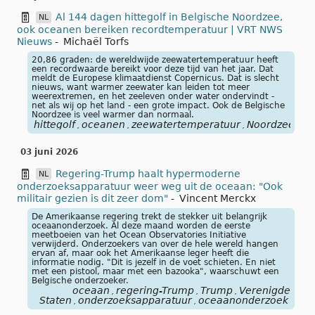
Al 144 dagen hittegolf in Belgische Noordzee,
NL
ook oceanen bereiken recordtemperatuur | VRT NWS
Nieuws
-
Michaël Torfs
20,86 graden: de wereldwijde zeewatertemperatuur heeft
een recordwaarde bereikt voor deze tijd van het jaar. Dat
meldt de Europese klimaatdienst Copernicus. Dat is slecht
nieuws, want warmer zeewater kan leiden tot meer
weerextremen, en het zeeleven onder water ondervindt -
net als wij op het land - een grote impact. Ook de Belgische
Noordzee is veel warmer dan normaal.
hittegolf
oceanen
zeewatertemperatuur
Noordzee
re
,
,
,
,
03 juni 2026
Regering-Trump haalt hypermoderne
NL
onderzoeksapparatuur weer weg uit de oceaan: "Ook
militair gezien is dit zeer dom"
-
Vincent Merckx
De Amerikaanse regering trekt de stekker uit belangrijk
oceaanonderzoek. Al deze maand worden de eerste
meetboeien van het Ocean Observatories Initiative
verwijderd. Onderzoekers van over de hele wereld hangen
ervan af, maar ook het Amerikaanse leger heeft die
informatie nodig. "Dit is jezelf in de voet schieten. En niet
met een pistool, maar met een bazooka", waarschuwt een
Belgische onderzoeker.
oceaan
regering-Trump
Trump
Verenigde
,
,
,
Staten
onderzoeksapparatuur
oceaanonderzoek
,
,