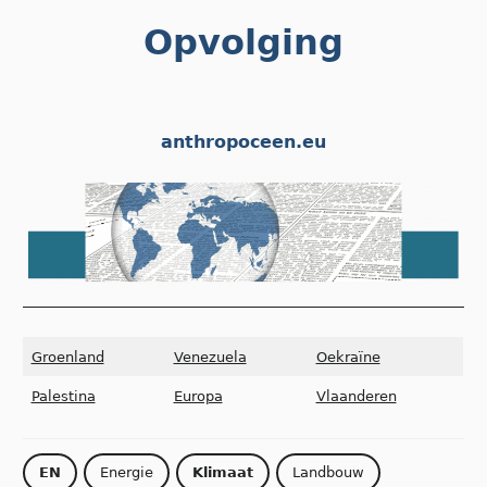
Skip
Opvolging
to
content
anthropoceen.eu
Groenland
Venezuela
Oekraïne
Palestina
Europa
Vlaanderen
EN
Energie
Klimaat
Landbouw