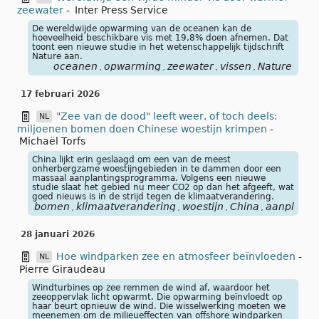
zeewater
-
Inter Press Service
De wereldwijde opwarming van de oceanen kan de
hoeveelheid beschikbare vis met 19,8% doen afnemen. Dat
toont een nieuwe studie in het wetenschappelijk tijdschrift
Nature aan.
oceanen
opwarming
zeewater
vissen
Nature
,
,
,
,
17 februari 2026
"Zee van de dood" leeft weer, of toch deels:
NL
miljoenen bomen doen Chinese woestijn krimpen
-
Michaël Torfs
China lijkt erin geslaagd om een van de meest
onherbergzame woestijngebieden in te dammen door een
massaal aanplantingsprogramma. Volgens een nieuwe
studie slaat het gebied nu meer CO2 op dan het afgeeft, wat
goed nieuws is in de strijd tegen de klimaatverandering.
bomen
klimaatverandering
woestijn
China
aanplant
,
,
,
,
28 januari 2026
Hoe windparken zee en atmosfeer beïnvloeden
-
NL
Pierre Giraudeau
Windturbines op zee remmen de wind af, waardoor het
zeeoppervlak licht opwarmt. Die opwarming beïnvloedt op
haar beurt opnieuw de wind. Die wisselwerking moeten we
meenemen om de milieueffecten van offshore windparken