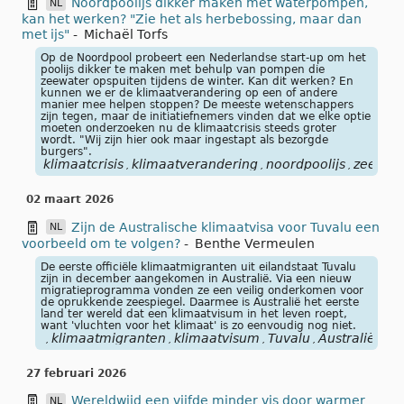
Noordpoolijs dikker maken met waterpompen,
NL
kan het werken? "Zie het als herbebossing, maar dan
met ijs"
-
Michaël Torfs
Op de Noordpool probeert een Nederlandse start-up om het
poolijs dikker te maken met behulp van pompen die
zeewater opspuiten tijdens de winter. Kan dit werken? En
kunnen we er de klimaatverandering op een of andere
manier mee helpen stoppen? De meeste wetenschappers
zijn tegen, maar de initiatiefnemers vinden dat we elke optie
moeten onderzoeken nu de klimaatcrisis steeds groter
wordt. "Wij zijn hier ook maar ingestapt als bezorgde
burgers".
klimaatcrisis
klimaatverandering
noordpoolijs
zeewat
,
,
,
02 maart 2026
Zijn de Australische klimaatvisa voor Tuvalu een
NL
voorbeeld om te volgen?
-
Benthe Vermeulen
De eerste officiële klimaatmigranten uit eilandstaat Tuvalu
zijn in december aangekomen in Australië. Via een nieuw
migratieprogramma vonden ze een veilig onderkomen voor
de oprukkende zeespiegel. Daarmee is Australië het eerste
land ter wereld dat een klimaatvisum in het leven roept,
want 'vluchten voor het klimaat' is zo eenvoudig nog niet.
klimaatmigranten
klimaatvisum
Tuvalu
Australië
mig
,
,
,
,
,
27 februari 2026
Wereldwijd een vijfde minder vis door warmer
NL