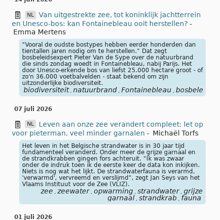
Van uitgestrekte zee, tot koninklijk jachtterrein
NL
en Unesco-bos: kan Fontainebleau ooit herstellen?
-
Emma Mertens
"Vooral de oudste bostypes hebben eerder honderden dan
tientallen jaren nodig om te herstellen." Dat zegt
bosbeleidsexpert Pieter Van de Sype over de natuurbrand
die sinds zondag woedt in Fontainebleau, nabij Parijs. Het
door Unesco-erkende bos van liefst 25.000 hectare groot - of
zo'n 36.000 voetbalvelden - staat bekend om zijn
uitzonderlijke biodiversiteit.
biodiversiteit
natuurbrand
Fontainebleau
bosbeleid
U
,
,
,
,
07 juli 2026
Leven aan onze zee verandert compleet: let op
NL
voor pieterman, veel minder garnalen
-
Michaël Torfs
Het leven in het Belgische strandwater is in 30 jaar tijd
fundamenteel veranderd. Onder meer de grijze garnaal en
de strandkrabben gingen fors achteruit. "Ik was zwaar
onder de indruk toen ik de eerste keer de data kon inkijken.
Niets is nog wat het lijkt. De strandwaterfauna is verarmd,
'verwarmd', vervreemd en verslijmd", zegt Jan Seys van het
Vlaams Instituut voor de Zee (VLIZ).
zee
zeewater
opwarming
strandwater
grijze
,
,
,
,
garnaal
strandkrab
fauna
,
,
01 juli 2026