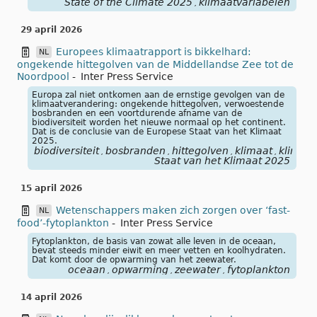
State of the Climate 2025
klimaatvariabelen
,
29 april 2026
Europees klimaatrapport is bikkelhard:
NL
ongekende hittegolven van de Middellandse Zee tot de
Noordpool
-
Inter Press Service
Europa zal niet ontkomen aan de ernstige gevolgen van de
klimaatverandering: ongekende hittegolven, verwoestende
bosbranden en een voortdurende afname van de
biodiversiteit worden het nieuwe normaal op het continent.
Dat is de conclusie van de Europese Staat van het Klimaat
2025.
biodiversiteit
bosbranden
hittegolven
klimaat
klimaat
,
,
,
,
Staat van het Klimaat 2025
15 april 2026
Wetenschappers maken zich zorgen over ‘fast-
NL
food’-fytoplankton
-
Inter Press Service
Fytoplankton, de basis van zowat alle leven in de oceaan,
bevat steeds minder eiwit en meer vetten en koolhydraten.
Dat komt door de opwarming van het zeewater.
oceaan
opwarming
zeewater
fytoplankton
,
,
,
14 april 2026