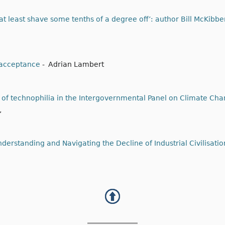
o at least shave some tenths of a degree off’: author Bill McKib
 acceptance
-
Adrian Lambert
ry of technophilia in the Intergovernmental Panel on Climate Cha
,
erstanding and Navigating the Decline of Industrial Civilisatio