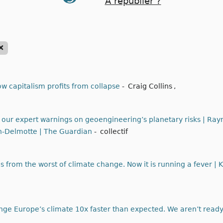
A republier ?
ow capitalism profits from collapse
-
Craig Collins
,
t our expert warnings on geoengineering’s planetary risks | Ray
n-Delmotte | The Guardian
-
collectif
s from the worst of climate change. Now it is running a fever 
ge Europe’s climate 10x faster than expected. We aren’t read