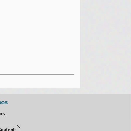
pos
os
outenir