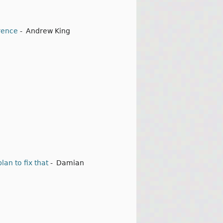
erence
-
Andrew King
lan to fix that
-
Damian