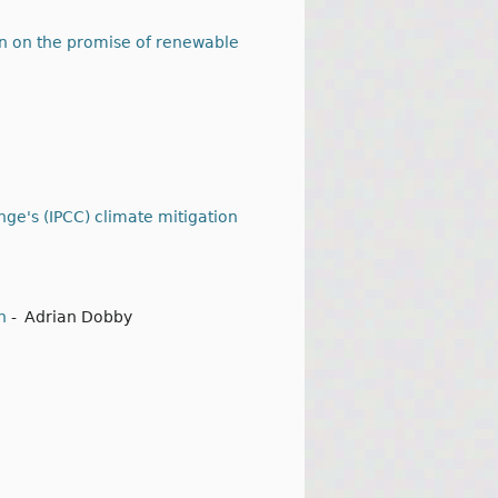
ben on the promise of renewable
nge's (IPCC) climate mitigation
n
-
Adrian Dobby