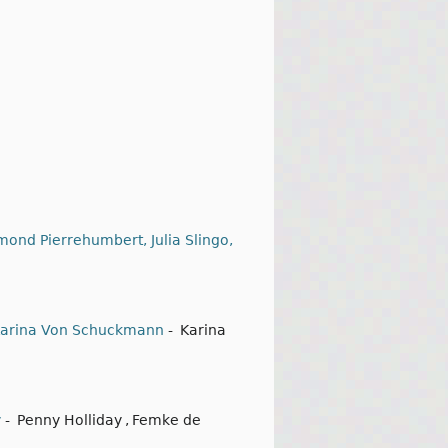
mond Pierrehumbert, Julia Slingo,
| Karina Von Schuckmann
-
Karina
y
-
Penny Holliday
,
Femke de