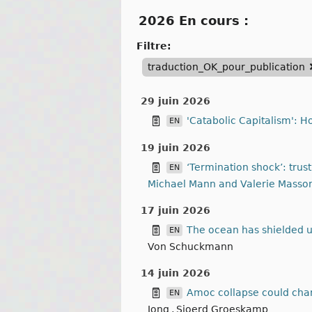
2026 En cours :
filtre:
traduction_OK_pour_publication
29 juin 2026
'Catabolic Capitalism': H
EN
19 juin 2026
‘Termination shock’: trus
EN
Michael Mann and Valerie Masso
17 juin 2026
The ocean has shielded u
EN
Von Schuckmann
14 juin 2026
Amoc collapse could chan
EN
Jong
,
Sjoerd Groeskamp