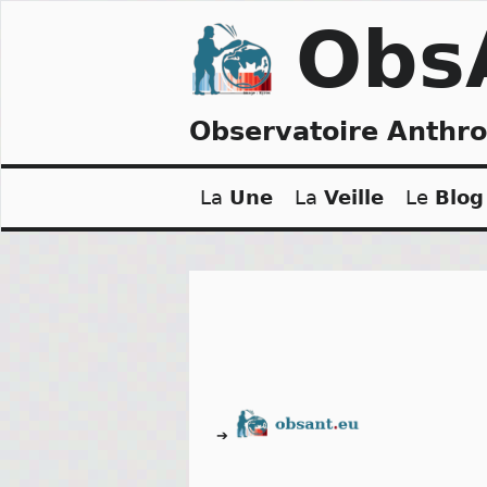
Skip
Obs
to
content
Observatoire Anthr
La
Une
La
Veille
Le
Blog
➔