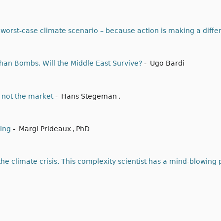
 worst-case climate scenario – because action is making a diff
an Bombs. Will the Middle East Survive?
-
Ugo Bardi
 not the market
-
Hans Stegeman
,
ding
-
Margi Prideaux
,
PhD
he climate crisis. This complexity scientist has a mind-blowing p