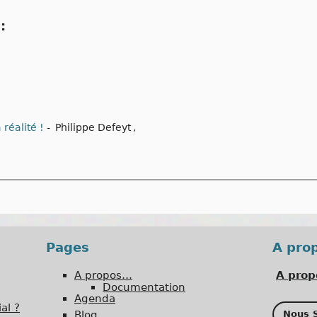
:
 réalité !
-
Philippe Defeyt
,
Pages
A pro
A propos…
A prop
Documentation
Agenda
al ?
Blog
Nous S