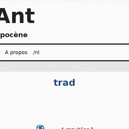
Ant
opocène
A propos
/nl
trad