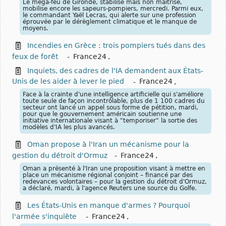
Le méga-feu de Gironde, stabilisé mais non maîtrisé,
mobilise encore les sapeurs-pompiers, mercredi. Parmi eux,
le commandant Yaël Lecras, qui alerte sur une profession
éprouvée par le dérèglement climatique et le manque de
moyens.
Incendies en Grèce : trois pompiers tués dans des
feux de forêt
-
France24
,
Inquiets, des cadres de l'IA demandent aux États-
Unis de les aider à lever le pied
-
France24
,
Face à la crainte d'une intelligence artificielle qui s'améliore
toute seule de façon incontrôlable, plus de 1 100 cadres du
secteur ont lancé un appel sous forme de pétition, mardi,
pour que le gouvernement américain soutienne une
initiative internationale visant à "temporiser" la sortie des
modèles d'IA les plus avancés.
Oman propose à l'Iran un mécanisme pour la
gestion du détroit d'Ormuz
-
France24
,
Oman a présenté ⁠à l'Iran ​une proposition visant à mettre en
place un mécanisme régional conjoint – financé par des
redevances volontaires – pour la ​gestion du détroit d'Ormuz,
a déclaré, mardi, à l'agence Reuters une source du Golfe.
Les États-Unis en manque d'armes ? Pourquoi
l'armée s'inquiète
-
France24
,