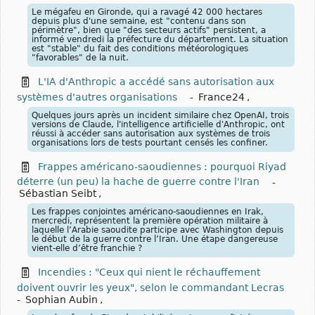
Le mégafeu en Gironde, qui a ravagé 42 000 hectares
depuis plus d'une semaine, est "contenu dans son
périmètre", bien que "des secteurs actifs" persistent, a
informé vendredi la préfecture du département. La situation
est "stable" du fait des conditions météorologiques
"favorables" de la nuit.
L'IA d'Anthropic a accédé sans autorisation aux
systèmes d'autres organisations
-
France24
,
Quelques jours après un incident similaire chez OpenAI, trois
versions de Claude, l'intelligence artificielle d'Anthropic, ont
réussi à accéder sans autorisation aux systèmes de trois
organisations lors de tests pourtant censés les confiner.
Frappes américano-saoudiennes : pourquoi Riyad
déterre (un peu) la hache de guerre contre l'Iran
-
Sébastian Seibt
,
Les frappes conjointes américano-saoudiennes en Irak,
mercredi, représentent la première opération militaire à
laquelle l’Arabie saoudite participe avec Washington depuis
le début de la guerre contre l’Iran. Une étape dangereuse
vient-elle d’être franchie ?
Incendies : "Ceux qui nient le réchauffement
doivent ouvrir les yeux", selon le commandant Lecras
-
Sophian Aubin
,