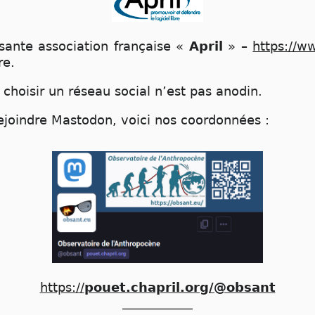
essante association française «
April
» –
https://ww
re.
, choisir un réseau social n’est pas anodin.
ejoindre Mastodon, voici nos coordonnées :
https://
pouet.chapril.org/@obsant