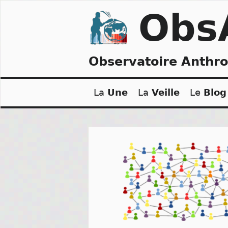
Skip
Obs
to
content
Observatoire Anthr
La
Une
La
Veille
Le
Blog