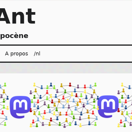
Ant
opocène
A propos
/nl