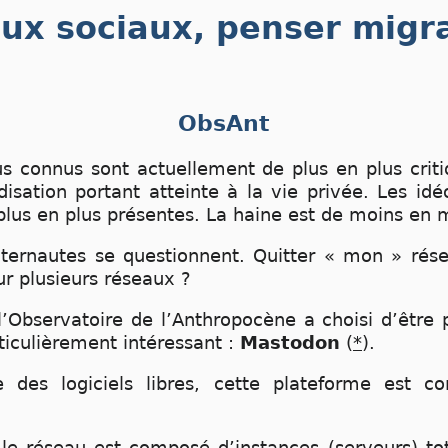
ux sociaux, penser migra
ObsAnt
s connus sont actuellement de plus en plus critiqu
isation portant atteinte à la vie privée. Les idé
plus en plus présentes. La haine est de moins en 
nternautes se questionnent. Quitter « mon » rés
ur plusieurs réseaux ?
 l’Observatoire de l’Anthropocène a choisi d’être 
ticulièrement intéressant :
Mastodon
(
*
).
 des logiciels libres, cette plateforme est c
, le réseau est composé d’instances (serveurs) t