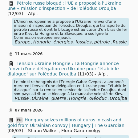
Pétrole russe bloqué : l'UE a proposé à l'Ukraine
une « mission d'inspection » de l'oléoduc Droujba
(12/03) -
Afp
,
L'Union européenne a proposé à l'Ukraine l'envoi d'une
mission d'inspection de l'oléoduc Droujba, qui transporte du
pétrole russe et dont le blocage est au cœur d'un bras de fer
entre Kiev, la Hongrie et la Slovaquie, a souligné la
Commission européenne jeudi.
Europe
Hongrie
énergies
fossiles
pétrole
Russie
Ukr
,
,
,
,
,
,
11 mars 2026
Tension Ukraine-Hongrie : La Hongrie annonce
l'envoi d'une délégation en Ukraine pour "établir le
dialogue" sur l'oléoduc Droujba
(11/03) -
Afp
,
Le ministre hongrois de l'Energie Gabor Czepek, a annoncé
mercredi l'envoi d'une délégation en Ukraine pour "établir le
dialogue" sur la remise en service de l'oléoduc Droujba, dont
son pays attribue le blocage à la mauvaise volonté de Kiev.
Russie
Ukraine
guerre
Hongrie
oléoduc
Droujba
,
,
,
,
,
07 mars 2026
Hungary seizes millions of euros in cash and
EN
gold from Ukrainian convoy | Hungary | The Guardian
(06/03) -
Shaun Walker
,
Flora Garamvolgyi