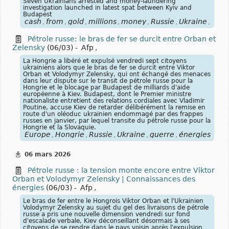
Seven Ukrainians arrested and money-laundering
investigation launched in latest spat between Kyiv and
Budapest
cash
from
gold
millions
money
Russie
Ukraine
guer
,
,
,
,
,
,
,
Pétrole russe: le bras de fer se durcit entre Orban et
Zelensky
(06/03) -
Afp
,
La Hongrie a libéré et expulsé vendredi sept citoyens
ukrainiens alors que le bras de fer se durcit entre Viktor
Orban et Volodymyr Zelensky, qui ont échangé des menaces
dans leur dispute sur le transit de pétrole russe pour la
Hongrie et le blocage par Budapest de milliards d'aide
européenne à Kiev. Budapest, dont le Premier ministre
nationaliste entretient des relations cordiales avec Vladimir
Poutine, accuse Kiev de retarder délibérément la remise en
route d'un oléoduc ukrainien endommagé par des frappes
russes en janvier, par lequel transite du pétrole russe pour la
Hongrie et la Slovaquie.
Europe
Hongrie
Russie
Ukraine
guerre
énergies
foss
,
,
,
,
,
,
06 mars 2026
Pétrole russe : la tension monte encore entre Viktor
Orban et Volodymyr Zelensky | Connaissances des
énergies
(06/03) -
Afp
,
Le bras de fer entre le Hongrois Viktor Orban et l'Ukrainien
Volodymyr Zelensky au sujet du gel des livraisons de pétrole
russe a pris une nouvelle dimension vendredi sur fond
d'escalade verbale, Kiev déconseillant désormais à ses
citoyens de se rendre dans le pays voisin après l'expulsion