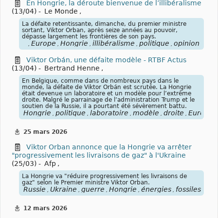
En Hongrie, la déroute bienvenue de l’illibéralisme
(13/04) -
Le Monde
,
La défaite retentissante, dimanche, du premier ministre
sortant, Viktor Orban, après seize années au pouvoir,
dépasse largement les frontières de son pays.
Europe
Hongrie
illibéralisme
politique
opinion
,
,
,
,
,
Viktor Orbán, une défaite modèle - RTBF Actus
(13/04) -
Bertrand Henne
,
En Belgique, comme dans de nombreux pays dans le
monde, la défaite de Viktor Orbán est scrutée. La Hongrie
était devenue un laboratoire et un modèle pour l’extrême
droite. Malgré le parrainage de l’administration Trump et le
soutien de la Russie, il a pourtant été sévèrement battu.
Hongrie
politique
laboratoire
modèle
droite
Europe
,
,
,
,
,
25 mars 2026
Viktor Orban annonce que la Hongrie va arrêter
"progressivement les livraisons de gaz" à l'Ukraine
(25/03) -
Afp
,
La Hongrie va "réduire progressivement les livraisons de
gaz" selon le Premier ministre Viktor Orban.
Russie
Ukraine
guerre
Hongrie
énergies
fossiles
pét
,
,
,
,
,
,
12 mars 2026