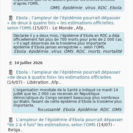
d’après l’OMS.
OMS
épidémie
virus
RDC
Ebola
,
,
,
,
Ebola : l’ampleur de l’épidémie pourrait dépasser
« de deux à quatre fois » les estimations officielles,
selon l’OMS
(15/07) -
Le Monde
,
Afp
,
Déclarée il y a deux mois, l’épidémie d’Ebola en RDC a déjà
officiellement fait plus de 700 morts pour près de 2 000 cas.
« Il s’agit désormais de la troisième plus importante
épidémie d’Ebola jamais enregistrée », selon l’OMS.
Ebola
épidémie
virus
OMS
RDC
morts
mortalité
foc
,
,
,
,
,
,
,
14 juillet 2026
Ebola : l’ampleur de l’épidémie pourrait dépasser
«de deux à quatre fois» les estimations officielles
(14/07) -
Libération
,
Afp
,
L’organisation mondiale de la Santé a indiqué ce mardi 14
juillet que les 2 000 cas recensés en République
démocratique du Congo seraient beaucoup plus nombreux
qu’établi, faisant de cette épidémie d’Ebola la troisième plus
importante.
focussanté
Ebola
épidémie
RDC
OMS
,
,
,
,
L'ampleur de l'épidémie d'Ebola pourrait dépasser
"de 2 à 4 fois" les estimations, selon l'OMS
(14/07) -
Belga
,