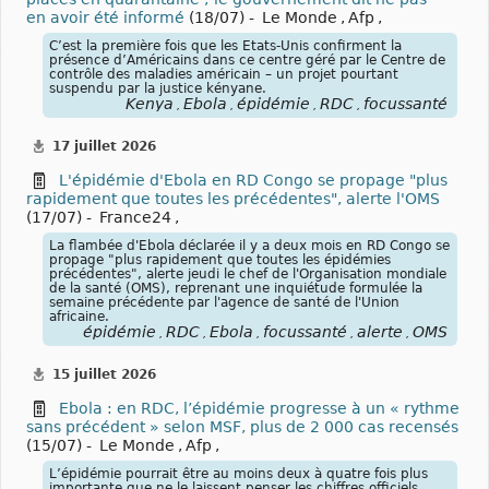
en avoir été informé
(18/07) -
Le Monde
,
Afp
,
C’est la première fois que les Etats-Unis confirment la
présence d’Américains dans ce centre géré par le Centre de
contrôle des maladies américain – un projet pourtant
suspendu par la justice kényane.
Kenya
Ebola
épidémie
RDC
focussanté
,
,
,
,
17 juillet 2026
L'épidémie d'Ebola en RD Congo se propage "plus
rapidement que toutes les précédentes", alerte l'OMS
(17/07) -
France24
,
La flambée d'Ebola déclarée il y a deux mois en RD Congo se
propage "plus rapidement que toutes les épidémies
précédentes", alerte jeudi le chef de l'Organisation mondiale
de la santé (OMS), reprenant une inquiétude formulée la
semaine précédente par l'agence de santé de l'Union
africaine.
épidémie
RDC
Ebola
focussanté
alerte
OMS
,
,
,
,
,
15 juillet 2026
Ebola : en RDC, l’épidémie progresse à un « rythme
sans précédent » selon MSF, plus de 2 000 cas recensés
(15/07) -
Le Monde
,
Afp
,
L’épidémie pourrait être au moins deux à quatre fois plus
importante que ne le laissent penser les chiffres officiels,