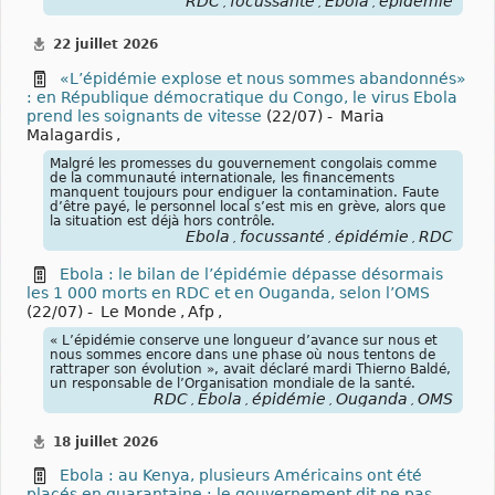
RDC
focussanté
Ebola
épidémie
,
,
,
22 juillet 2026
«L’épidémie explose et nous sommes abandonnés»
: en République démocratique du Congo, le virus Ebola
prend les soignants de vitesse
(22/07) -
Maria
Malagardis
,
Malgré les promesses du gouvernement congolais comme
de la communauté internationale, les financements
manquent toujours pour endiguer la contamination. Faute
d’être payé, le personnel local s’est mis en grève, alors que
la situation est déjà hors contrôle.
Ebola
focussanté
épidémie
RDC
,
,
,
Ebola : le bilan de l’épidémie dépasse désormais
les 1 000 morts en RDC et en Ouganda, selon l’OMS
(22/07) -
Le Monde
,
Afp
,
« L’épidémie conserve une longueur d’avance sur nous et
nous sommes encore dans une phase où nous tentons de
rattraper son évolution », avait déclaré mardi Thierno Baldé,
un responsable de l’Organisation mondiale de la santé.
RDC
Ebola
épidémie
Ouganda
OMS
,
,
,
,
18 juillet 2026
Ebola : au Kenya, plusieurs Américains ont été
placés en quarantaine ; le gouvernement dit ne pas