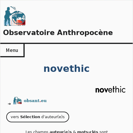
Skip
to
content
Observatoire Anthropocène
Menu
novethic
➔
vers
Sélection
d’auteur(e)s
Les champs
auteur
(
e
)
s
&
mots-clés
sont