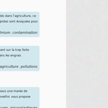
tés dans l’agriculture, ce
s pistes sont évoquées pour
dmium
contamination
,
nt sur la trop forte
ans les engrais
agriculture
pollutions
,
s sous une marée de
Novethic vous propose
euves
microplastiques