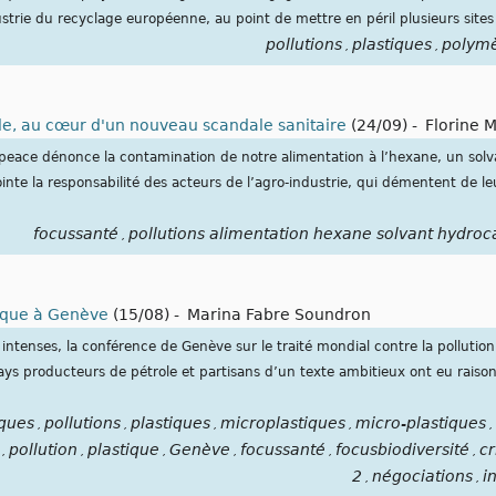
strie du recyclage européenne, au point de mettre en péril plusieurs sites 
pollutions
plastiques
polym
,
,
le, au cœur d'un nouveau scandale sanitaire
(24/09)
-
Florine 
ace dénonce la contamination de notre alimentation à l’hexane, un solva
inte la responsabilité des acteurs de l’agro-industrie, qui démentent de le
focussanté
pollutions alimentation hexane solvant hydroc
,
stique à Genève
(15/08)
-
Marina Fabre Soundron
intenses, la conférence de Genève sur le traité mondial contre la pollution
pays producteurs de pétrole et partisans d’un texte ambitieux ont eu rais
iques
pollutions
plastiques
microplastiques
micro-plastiques
,
,
,
,
,
pollution
plastique
Genève
focussanté
focusbiodiversité
cr
,
,
,
,
,
,
2
négociations
i
,
,