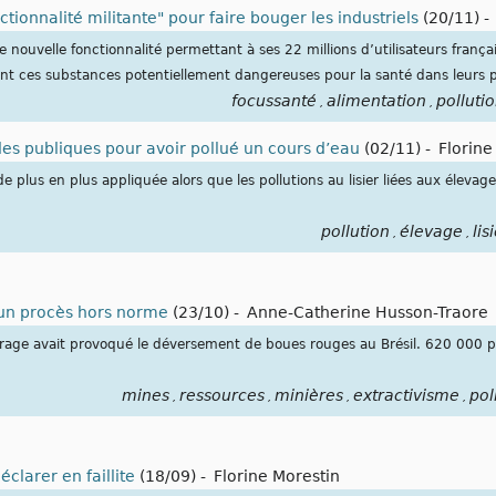
ctionnalité militante" pour faire bouger les industriels
(20/11)
-
e nouvelle fonctionnalité permettant à ses 22 millions d’utilisateurs françai
ant ces substances potentiellement dangereuses pour la santé dans leurs p
focussanté
alimentation
polluti
,
,
des publiques pour avoir pollué un cours d’eau
(02/11)
-
Florine
e plus en plus appliquée alors que les pollutions au lisier liées aux élevage
pollution
élevage
lis
,
,
 un procès hors norme
(23/10)
-
Anne-Catherine Husson-Traore
barrage avait provoqué le déversement de boues rouges au Brésil. 620 000 
mines
ressources
minières
extractivisme
pol
,
,
,
,
clarer en faillite
(18/09)
-
Florine Morestin