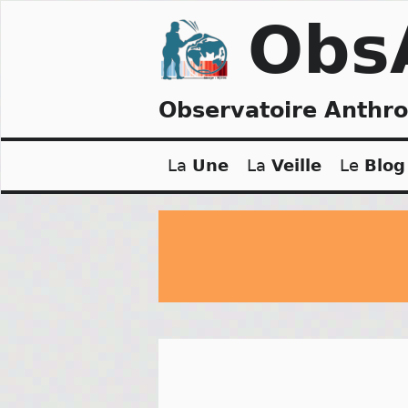
Skip
Obs
to
content
Observatoire Anthr
La
Une
La
Veille
Le
Blog