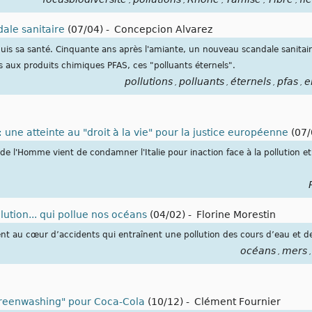
,
,
,
,
,
ale sanitaire
(07/04)
-
Concepcion Alvarez
puis sa santé. Cinquante ans après l'amiante, un nouveau scandale sanitaire
rs aux produits chimiques PFAS, ces "polluants éternels".
pollutions
polluants
éternels
pfas
e
,
,
,
,
 : une atteinte au "droit à la vie" pour la justice européenne
(07/
e l'Homme vient de condamner l'Italie pour inaction face à la pollution et
lution... qui pollue nos océans
(04/02)
-
Florine Morestin
nt au cœur d’accidents qui entraînent une pollution des cours d’eau et d
océans
mers
,
,
 greenwashing" pour Coca-Cola
(10/12)
-
Clément Fournier