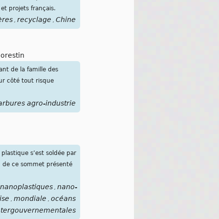
et projets français.
ères
recyclage
Chine
,
,
Morestin
nt de la famille des
ur côté tout risque
arbures agro-industrie
 plastique s’est soldée par
on de ce sommet présenté
nanoplastiques
nano-
,
ise
mondiale
océans
rivières
CIN5-
,
,
,
,
ntergouvernementales