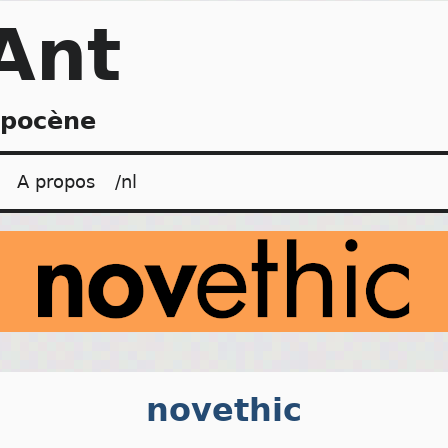
Ant
opocène
A propos
/nl
novethic