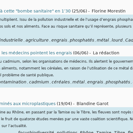
 cette "bombe sanitaire" en 1’30
(25/06)
-
Florine Morestin
ltiplient. Issu de la pollution industrielle et de l’usage d’engrais phospha
 sols et nos aliments. Face au risque sanitaire qu’il représente, plusieur
industrielle
agriculture
engrais
phosphatés
métal
lourd
Ca
,
,
,
,
,
,
les médecins pointent les engrais
(06/06)
-
La rédaction
 cadmium, selon les organisations de médecins. Ils alertent le gouverneme
liments, notamment les céréales, en raison de l’utilisation de ce métal d
l problème de santé publique.
ntamination
cadmium
céréales
métal
engrais
phosphatés
,
,
,
,
,
,
minés aux microplastiques
(19/04)
-
Blandine Garot
eine au Rhône, en passant par la Tamise ou le Tibre, les fleuves sont noyé
 le fruit de quatorze études menées par une vaste coalition scientifique. 
sur l’actualité.
focusbiodiversité
pollutions
Rhône
Tamise
Tibre
fl