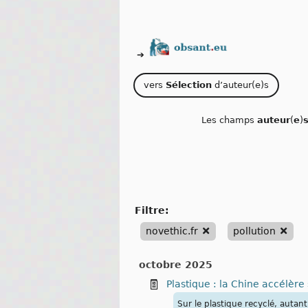
➔
vers
Sélection
d’auteur(e)s
Les champs
auteur
(
e
)
filtre:
novethic.fr
pollution
octobre 2025
Plastique : la Chine accélère
Sur le plastique recyclé, autan