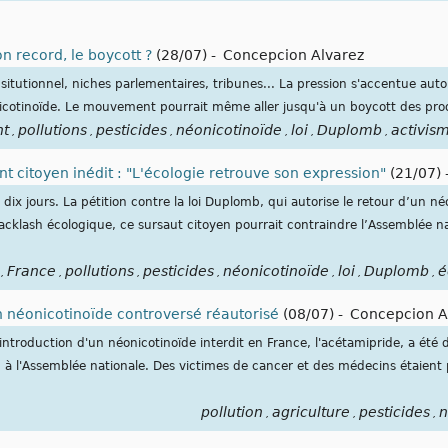
on record, le boycott ?
(28/07)
-
Concepcion Alvarez
nsitutionnel, niches parlementaires, tribunes... La pression s'accentue aut
nicotinoïde. Le mouvement pourrait même aller jusqu'à un boycott des prod
nt
pollutions
pesticides
néonicotinoïde
loi
Duplomb
activis
,
,
,
,
,
,
nt citoyen inédit : "L'écologie retrouve son expression"
(21/07)
 dix jours. La pétition contre la loi Duplomb, qui autorise le retour d’un n
backlash écologique, ce sursaut citoyen pourrait contraindre l’Assemblée nat
France
pollutions
pesticides
néonicotinoïde
loi
Duplomb
é
,
,
,
,
,
,
,
un néonicotinoïde controversé réautorisé
(08/07)
-
Concepcion A
éintroduction d'un néonicotinoïde interdit en France, l'acétamipride, a été
 à l'Assemblée nationale. Des victimes de cancer et des médecins étaient 
pollution
agriculture
pesticides
n
,
,
,