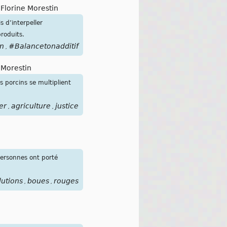
Florine Morestin
s d’interpeller
roduits.
on
#Balancetonadditif
,
 Morestin
s porcins se multiplient
ier
agriculture
justice
,
,
personnes ont porté
lutions
boues
rouges
,
,