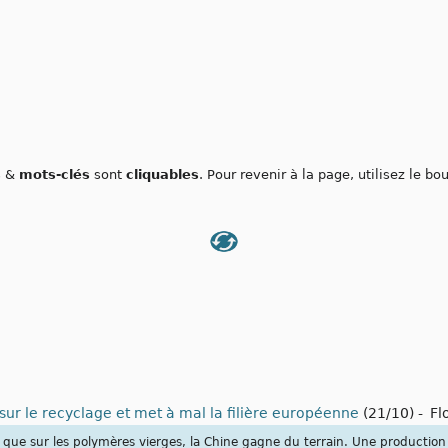
s
&
mots-clés
sont
cliquables
. Pour revenir à la page, utilisez le b
 sur le recyclage et met à mal la filière européenne
(21/10)
-
Fl
t que sur les polymères vierges, la Chine gagne du terrain. Une production