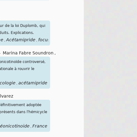
our de la loi Duplomb, qui
uits. Explications.
me
Acétamipride
focussanté
,
,
-
Marina Fabre Soundron
,
éonicotinoïde controversé,
ionale à rouvrir le
cologie
acétamipride
,
lvarez
 définitivement adoptée
présents dans l'hémicycle
éonicotinoïde
France
,