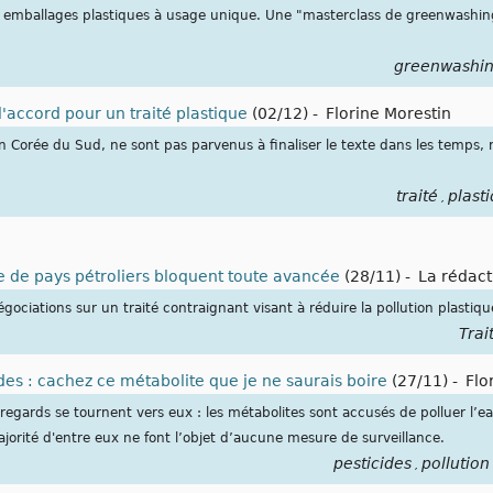
s emballages plastiques à usage unique. Une "masterclass de greenwashin
greenwashi
l'accord pour un traité plastique
(02/12)
-
Florine Morestin
 Corée du Sud, ne sont pas parvenus à finaliser le texte dans les temps, r
traité
plast
,
ée de pays pétroliers bloquent toute avancée
(28/11)
-
La rédact
égociations sur un traité contraignant visant à réduire la pollution plastiqu
Trai
ides : cachez ce métabolite que je ne saurais boire
(27/11)
-
Flo
regards se tournent vers eux : les métabolites sont accusés de polluer l’ea
rité d'entre eux ne font l’objet d’aucune mesure de surveillance.
pesticides
pollution
,