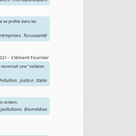
,
 se profile dans les
ntreprises
focussanté
,
02)
-
Clément Fournier
 reconnait une "violation
Pollution
justice
Italie
,
,
es océans.
pollutions
Biomédias
,