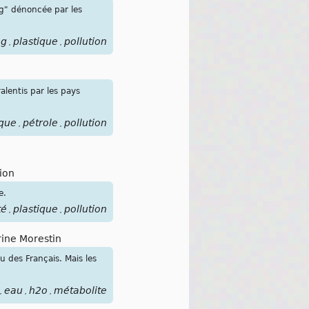
g" dénoncée par les
ng
plastique
pollution
,
,
alentis par les pays
ique
pétrole
pollution
,
,
ion
e.
té
plastique
pollution
,
,
rine Morestin
u des Français. Mais les
eau
h2o
métabolite
,
,
,