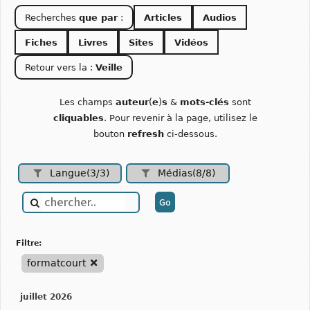
Recherches
que par
:
Articles
Audios
Fiches
Livres
Sites
Vidéos
Retour vers la :
Veille
Les champs
auteur
(
e
)
s
&
mots-clés
sont
cliquables
. Pour revenir à la page, utilisez le
bouton
refresh
ci-dessous.
Langue(3/3)
Médias(8/8)
filtre:
formatcourt
juillet 2026