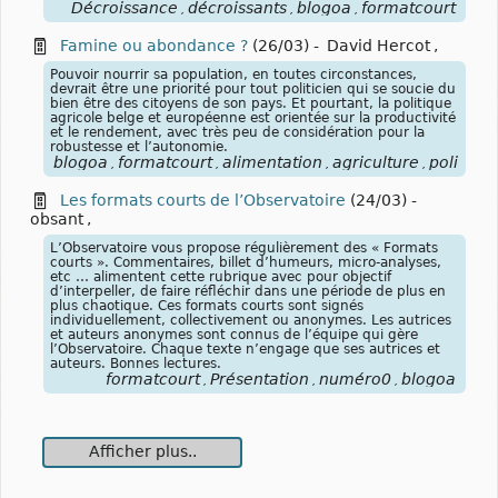
Décroissance
décroissants
blogoa
formatcourt
,
,
,
Famine ou abondance ?
(26/03)
-
David Hercot
,
Pouvoir nourrir sa population, en toutes circonstances,
devrait être une priorité pour tout politicien qui se soucie du
bien être des citoyens de son pays. Et pourtant, la politique
agricole belge et européenne est orientée sur la productivité
et le rendement, avec très peu de considération pour la
robustesse et l’autonomie.
blogoa
formatcourt
alimentation
agriculture
politique
,
,
,
,
Les formats courts de l’Observatoire
(24/03)
-
obsant
,
L’Observatoire vous propose régulièrement des « Formats
courts ». Commentaires, billet d’humeurs, micro-analyses,
etc … alimentent cette rubrique avec pour objectif
d’interpeller, de faire réfléchir dans une période de plus en
plus chaotique. Ces formats courts sont signés
individuellement, collectivement ou anonymes. Les autrices
et auteurs anonymes sont connus de l’équipe qui gère
l’Observatoire. Chaque texte n’engage que ses autrices et
auteurs. Bonnes lectures.
formatcourt
Présentation
numéro0
blogoa
,
,
,
Afficher plus..