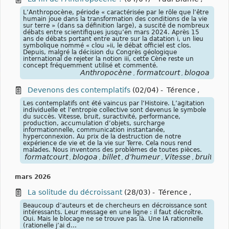
L’Anthropocène, période « caractérisée par le rôle que l’être
humain joue dans la transformation des conditions de la vie
sur terre » (dans sa définition large), a suscité de nombreux
débats entre scientifiques jusqu’en mars 2024. Après 15
ans de débats portant entre autre sur la datation i, un lieu
symbolique nommé « clou »ii, le débat officiel est clos.
Depuis, malgré la décision du Congrès géologique
international de rejeter la notion iii, cette Cène reste un
concept fréquemment utilisé et commenté.
Anthropocène
formatcourt
blogoa
,
,
Devenons des contemplatifs
(02/04)
-
Térence
,
Les contemplatifs ont été vaincus par l’Histoire. L’agitation
individuelle et l’entropie collective sont devenus le symbole
du succès. Vitesse, bruit, suractivité, performance,
production, accumulation d’objets, surcharge
informationnelle, communication instantanée,
hyperconnexion. Au prix de la destruction de notre
expérience de vie et de la vie sur Terre. Cela nous rend
malades. Nous inventons des problèmes de toutes pièces.
formatcourt
blogoa
billet
d’humeur
Vitesse
bruit
sur
,
,
,
,
,
,
mars 2026
La solitude du décroissant
(28/03)
-
Térence
,
Beaucoup d’auteurs et de chercheurs en décroissance sont
intéressants. Leur message en une ligne : il faut décroître.
Oui. Mais le blocage ne se trouve pas là. Une IA rationnelle
(rationelle j’ai d…