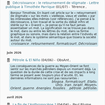
Décroissance : le retournement de stigmate - Lettre
publique à Timothée Parrique
(01/07)
-
Térence
,
Bonjour Timothée, En lisant cet article sur le « retournement
de stigmate » sur les mots « vieillesse, vieux et vieilles » par
les intéressées elles-mêmes (voir références), j’ai pensé à la
décroissance, à ton travail et la sortie du débat infini et
stérile sur le « D-word ». Je pense qu’il ne faut jamais
essentialiser un mot. La signification ne se trouve pas dans
le mot, dans ou entre les lettres du mot, dans sa forme
graphique ou sonore, mais dans la relation entre l’individu et
le mot, et dans le système sémantique que tissera la société
autour du mot.
croissance
retournement
formatcourt
Décroissance
f
,
,
,
,
juin 2026
Pétrole & El Niño
(04/06)
-
ObsAnt
,
Les conséquences de la guerre au Moyen-Orient se font
sentir sur les marchés pétroliers depuis un moment déjà. La
question de la durée de cette crise et de ses impacts à long
terme se posant avec toujours plus d’acuité. Et, les
dernières informations ne sont pas rassurantes :
blogoa
formatcourt
États-
,
,
Unis
Iran
Israël
Moyen-
,
,
,
Orient
guerre
énergies
fossiles
pétrole
pétroliers
b
,
,
,
,
,
,
,
avril 2026
La fin de l’Anthropocène ?
(04/04)
-
Paul Blume
,