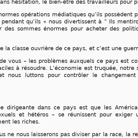
sans hésitation, le bien-être des travailleurs pour p
s énormes opérations médiatiques qu’ils possèdent p
s pendant qu’ils « nous divertissent à ” Ils mentir
er des sommes énormes pour acheter des politi
 la classe ouvrière de ce pays, et c’est une guerr
de vous – les problèmes auxquels ce pays est c
 faciles à résoudre. L’économie est truquée, notr
 nous luttons pour contrôler le changement 
se dirigeante dans ce pays est que les Américai
exuels et hétéros – se réunissent pour exiger
ent les riches.
ne nous laisserons pas diviser par la race, la rel