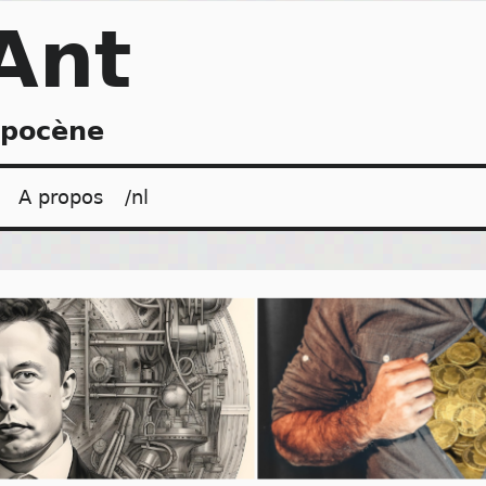
Ant
opocène
A propos
/nl