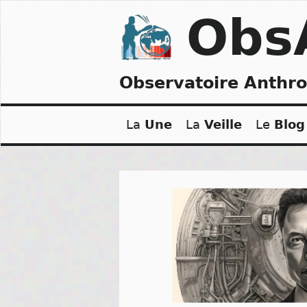
Skip
Obs
to
content
Observatoire Anthr
La
Une
La
Veille
Le
Blog