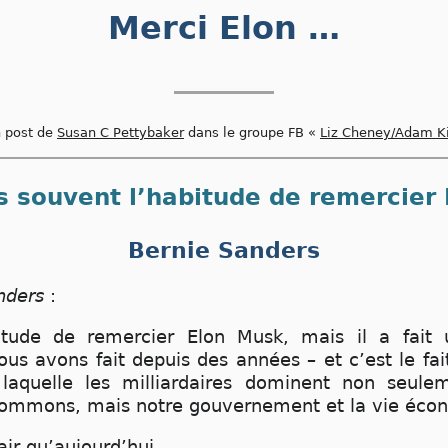
Merci Elon …
n post de
Susan C Pettybaker
dans le groupe FB «
Liz Cheney/Adam Ki
as souvent l’habitude de remercier
Bernie Sanders
nders
:
itude de remercier Elon Musk, mais il a fait 
us avons fait depuis des années – et c’est le fa
 laquelle les milliardaires dominent non seulem
sommons, mais notre gouvernement et la vie écon
air qu’aujourd’hui.