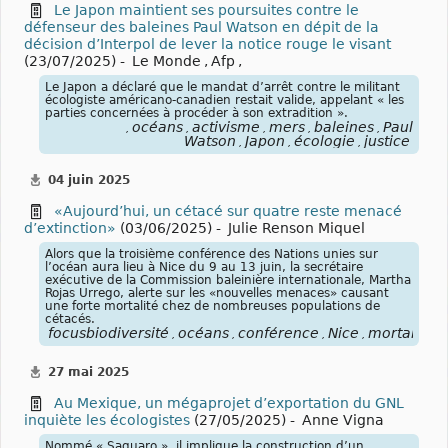
Le Japon maintient ses poursuites contre le
défenseur des baleines Paul Watson en dépit de la
décision d’Interpol de lever la notice rouge le visant
(23/07/2025) -
Le Monde
,
Afp
,
Le Japon a déclaré que le mandat d’arrêt contre le militant
écologiste américano-canadien restait valide, appelant « les
parties concernées à procéder à son extradition ».
océans
activisme
mers
baleines
Paul
,
,
,
,
,
Watson
Japon
écologie
justice
,
,
,
04 juin 2025
«Aujourd’hui, un cétacé sur quatre reste menacé
d’extinction»
(03/06/2025) -
Julie Renson Miquel
Alors que la troisième conférence des Nations unies sur
l’océan aura lieu à Nice du 9 au 13 juin, la secrétaire
exécutive de la Commission baleinière internationale, Martha
Rojas Urrego, alerte sur les «nouvelles menaces» causant
une forte mortalité chez de nombreuses populations de
cétacés.
focusbiodiversité
océans
conférence
Nice
mortalité
,
,
,
,
,
27 mai 2025
Au Mexique, un mégaprojet d’exportation du GNL
inquiète les écologistes
(27/05/2025) -
Anne Vigna
Nommé « Saguaro », il implique la construction d’un