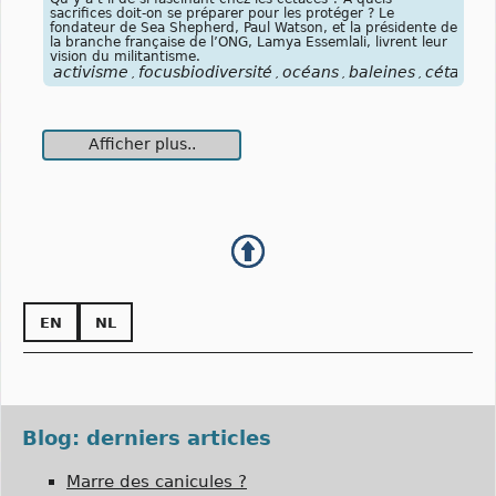
sacrifices doit-on se préparer pour les protéger ? Le
fondateur de Sea Shepherd, Paul Watson, et la présidente de
la branche française de l’ONG, Lamya Essemlali, livrent leur
vision du militantisme.
activisme
focusbiodiversité
océans
baleines
cétacés
,
,
,
,
,
Afficher plus..
EN
NL
Blog: derniers articles
Marre des canicules ?