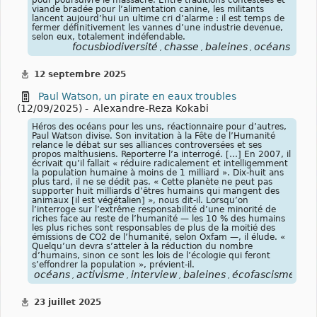
pour poursuivre le massacre. Entre traditions contestées et
viande bradée pour l’alimentation canine, les militants
lancent aujourd’hui un ultime cri d’alarme : il est temps de
fermer définitivement les vannes d’une industrie devenue,
selon eux, totalement indéfendable.
focusbiodiversité
chasse
baleines
océans
,
,
,
12 septembre 2025
Paul Watson, un pirate en eaux troubles
(12/09/2025) -
Alexandre-Reza Kokabi
Héros des océans pour les uns, réactionnaire pour d’autres,
Paul Watson divise. Son invitation à la Fête de l’Humanité
relance le débat sur ses alliances controversées et ses
propos malthusiens. Reporterre l’a interrogé. […] En 2007, il
écrivait qu’il fallait « réduire radicalement et intelligemment
la population humaine à moins de 1 milliard ». Dix-huit ans
plus tard, il ne se dédit pas. « Cette planète ne peut pas
supporter huit milliards d’êtres humains qui mangent des
animaux [il est végétalien] », nous dit-il. Lorsqu’on
l’interroge sur l’extrême responsabilité d’une minorité de
riches face au reste de l’humanité — les 10 % des humains
les plus riches sont responsables de plus de la moitié des
émissions de CO2 de l’humanité, selon Oxfam —, il élude. «
Quelqu’un devra s’atteler à la réduction du nombre
d’humains, sinon ce sont les lois de l’écologie qui feront
s’effondrer la population », prévient-il.
océans
activisme
interview
baleines
écofascisme
bi
,
,
,
,
,
23 juillet 2025