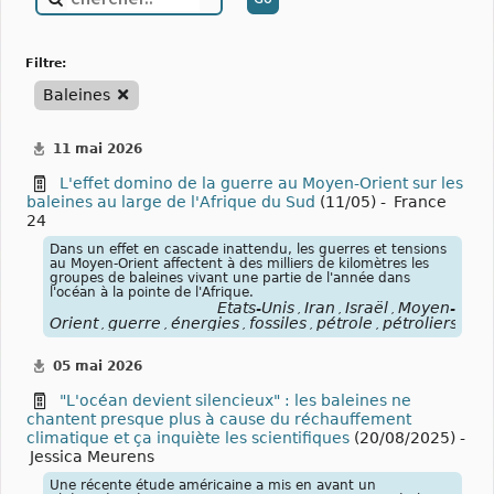
filtre:
Baleines
11 mai 2026
L'effet domino de la guerre au Moyen-Orient sur les
baleines au large de l'Afrique du Sud
(11/05) -
France
24
Dans un effet en cascade inattendu, les guerres et tensions
au Moyen-Orient affectent à des milliers de kilomètres les
groupes de baleines vivant une partie de l'année dans
l'océan à la pointe de l'Afrique.
États-Unis
Iran
Israël
Moyen-
,
,
,
Orient
guerre
énergies
fossiles
pétrole
pétroliers
blo
,
,
,
,
,
,
05 mai 2026
"L'océan devient silencieux" : les baleines ne
chantent presque plus à cause du réchauffement
climatique et ça inquiète les scientifiques
(20/08/2025) -
Jessica Meurens
Une récente étude américaine a mis en avant un