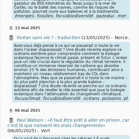
gazoduc de 800 kilomètres du Texas jusqu’à la mer de
Cortès, où le ballet des navires, comme les risques de
pollution, pourrait nuire aux baleines et à la biodiversité.
énergies
fossiles
focusbiodiversité
gazoduc
mer
Cort
,
,
,
,
,
13 mai 2025
Océan sans vie ? - traduction
(13/05/2025) -
Norce
,
Avez-vous déjà pensé à ce qui se passerait si toute la vie
dans l’océan disparaissait ? Une étude récente explore ce
scénario extrême pour comprendre comment la biologie
océanique façonne le climat passé, présent et futur. L’océan
joue un rôle crucial dans la régulation du climat terrestre. Il
constitue un immense réservoir de carbone qui absorbe
environ 25 % des émissions humaines, contribuant ainsi à
maintenir un niveau relativement bas de CO₂ dans
l’atmosphère. Mais que se passerait-il si toute la vie marine –
du plus petit plancton à la plus grande baleine –
disparaissait ? Une étude récente se penche sur ce scénario
extrême afin de révéler le rôle essentiel que joue la biologie
océanique dans l’atténuation du changement climatique.
focusclimat
focusbiodiversité
océans
poissons
planct
,
,
,
,
06 mai 2025
Paul Watson : «Il faut être prêt à aller en prison, car
c'est là que naissent les vrais changements»
(06/05/2025) -
Vert
Qu’y a-t-il de si fascinant chez les cétacés ? À quels