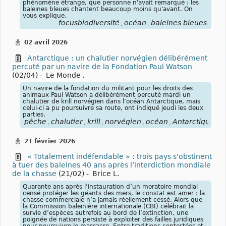
phénomène étrange, que personne n'avait remarqué : les
baleines bleues chantent beaucoup moins qu'avant. On
vous explique.
focusbiodiversité
océan
baleines bleues
,
,
02 avril 2026
Antarctique : un chalutier norvégien délibérément
percuté par un navire de la Fondation Paul Watson
(02/04) -
Le Monde
,
Un navire de la fondation du militant pour les droits des
animaux Paul Watson a délibérément percuté mardi un
chalutier de krill norvégien dans l’océan Antarctique, mais
celui-ci a pu poursuivre sa route, ont indiqué jeudi les deux
parties.
pêche
chalutier
krill
norvégien
océan
Antarctique
F
,
,
,
,
,
,
21 février 2026
« Totalement indéfendable » : trois pays s'obstinent
à tuer des baleines 40 ans après l’interdiction mondiale
de la chasse
(21/02) -
Brice L.
Quarante ans après l’instauration d’un moratoire mondial
censé protéger les géants des mers, le constat est amer : la
chasse commerciale n’a jamais réellement cessé. Alors que
la Commission baleinière internationale (CBI) célébrait la
survie d’espèces autrefois au bord de l’extinction, une
poignée de nations persiste à exploiter des failles juridiques