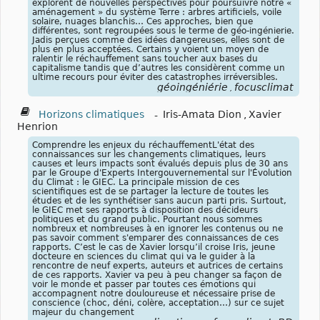
explorent de nouvelles perspectives pour poursuivre notre «
aménagement » du système Terre : arbres artificiels, voile
solaire, nuages blanchis… Ces approches, bien que
différentes, sont regroupées sous le terme de géo-ingénierie.
Jadis perçues comme des idées dangereuses, elles sont de
plus en plus acceptées. Certains y voient un moyen de
ralentir le réchauffement sans toucher aux bases du
capitalisme tandis que d’autres les considèrent comme un
ultime recours pour éviter des catastrophes irréversibles.
géoingéniérie
focusclimat
,
Horizons climatiques
-
Iris-Amata Dion
,
Xavier
Henrion
Comprendre les enjeux du réchauffementL'état des
connaissances sur les changements climatiques, leurs
causes et leurs impacts sont évalués depuis plus de 30 ans
par le Groupe d'Experts Intergouvernemental sur l'Évolution
du Climat : le GIEC. La principale mission de ces
scientifiques est de se partager la lecture de toutes les
études et de les synthétiser sans aucun parti pris. Surtout,
le GIEC met ses rapports à disposition des décideurs
politiques et du grand public. Pourtant nous sommes
nombreux et nombreuses à en ignorer les contenus ou ne
pas savoir comment s'emparer des connaissances de ces
rapports. C’est le cas de Xavier lorsqu’il croise Iris, jeune
docteure en sciences du climat qui va le guider à la
rencontre de neuf experts, auteurs et autrices de certains
de ces rapports. Xavier va peu à peu changer sa façon de
voir le monde et passer par toutes ces émotions qui
accompagnent notre douloureuse et nécessaire prise de
conscience (choc, déni, colère, acceptation…) sur ce sujet
majeur du changement