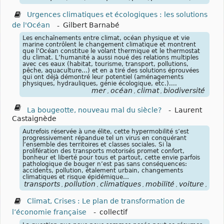
Urgences climatiques et écologiques : les solutions
de l'Océan
-
Gilbert Barnabé
Les enchaînements entre climat, océan physique et vie
marine contrôlent le changement climatique et montrent
que l’Océan constitue le volant thermique et le thermostat
du climat. L’humanité a aussi noué des relations multiples
avec ces eaux (habitat, tourisme, transport, pollutions,
pêche, aquaculture…) et en a tiré des solutions éprouvées
qui ont déjà démontré leur potentiel (aménagements
physiques, hydrauliques, génie écologique, etc.)....
mer
océan
climat
biodiversité
,
,
,
La bougeotte, nouveau mal du siècle?
-
Laurent
Castaignède
Autrefois réservée à une élite, cette hypermobilité s’est
progressivement répandue tel un virus en conquérant
l’ensemble des territoires et classes sociales. Si la
prolifération des transports motorisés promet confort,
bonheur et liberté pour tous et partout, cette envie parfois
pathologique de bouger n’est pas sans conséquences:
accidents, pollution, étalement urbain, changements
climatiques et risque épidémique…
transports
pollution
climatiques
mobilité
voiture
avia
,
,
,
,
,
Climat, Crises : Le plan de transformation de
l’économie française
-
collectif