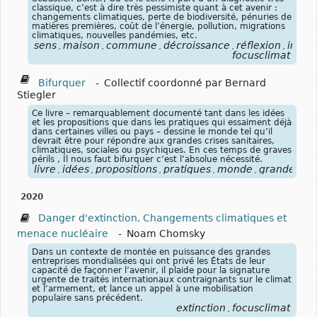
classique, c’est à dire très pessimiste quant à cet avenir :
changements climatiques, perte de biodiversité, pénuries de
matières premières, coût de l’énergie, pollution, migrations
climatiques, nouvelles pandémies, etc.
sens
maison
commune
décroissance
réflexion
incert
,
,
,
,
,
focusclimat
Bifurquer
-
Collectif coordonné par Bernard
Stiegler
Ce livre – remarquablement documenté tant dans les idées
et les propositions que dans les pratiques qui essaiment déjà
dans certaines villes ou pays – dessine le monde tel qu’il
devrait être pour répondre aux grandes crises sanitaires,
climatiques, sociales ou psychiques. En ces temps de graves
périls , Il nous faut bifurquer c’est l’absolue nécessité.
livre
idées
propositions
pratiques
monde
grandes
cr
,
,
,
,
,
,
2020
Danger d'extinction, Changements climatiques et
menace nucléaire
-
Noam Chomsky
Dans un contexte de montée en puissance des grandes
entreprises mondialisées qui ont privé les États de leur
capacité de façonner l’avenir, il plaide pour la signature
urgente de traités internationaux contraignants sur le climat
et l’armement, et lance un appel à une mobilisation
populaire sans précédent.
extinction
focusclimat
,