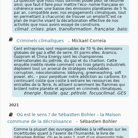
La question que nous nous sommes posée peut se résumer
ainsi: que faut-il faire pour mettre l’éco- nomie française en
cohérence avec une baisse des émissions planétaires de 5 %
par an, compatible avec nos engagements climatiques, tout
en permettant à chacun(e) de trouver un emploi?C’est ce
plan de marche visant la décarbonation effective de nos
activités que nous avons essayé de construire.
climat
crises
plan
transformation
française
baisse
é
,
,
,
,
,
,
Criminels climatiques
-
Mickaël Correia
Cent entreprises sont responsables de 70 % des émissions
globales de gaz à effet de serre. Et parmi elles, Aramco,
Gazprom et China Energy sont les championnes
internationales du pétrole, du gaz et du charbon. Cette
enquête inédite révèle comment ces trois géants industriels
déploient tout un arsenal de stratégies redoutables –
corruption, néocolonialisme, lobbying, greenwashing, soft
power, etc. – pour perpétuer notre addiction au carbone. En
continuant coûte que coûte à extraire les ressources des
entrailles de la Terre, ils attisent sciemment les flammes qui
brûlent notre planète et agissent en criminels climatiques.
énergie
fossile
gaz
pétrole
focusclimat
GES
,
,
,
,
,
2021
Où est le sens ? de Sébastien Bohler – la Maison
commune de la décroissance
-
Sébastien Bohler
Comme la plupart des ouvrages dédiées à la réflexion sur les
incertitudes quant à l’avenir de l’humanité, le livre de
Sébastien Bohler, Où es le sens ?, part d’un diagnostic très