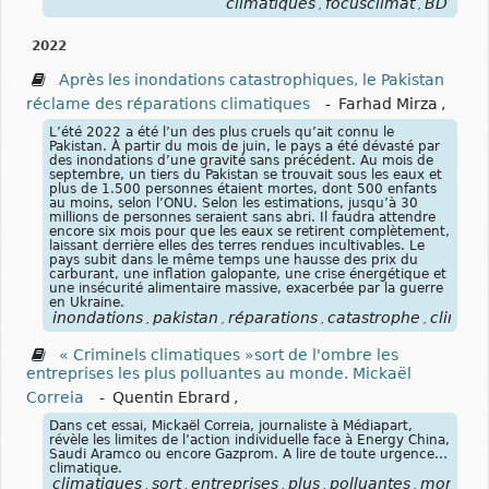
climatiques
focusclimat
BD
,
,
2022
Après les inondations catastrophiques, le Pakistan
réclame des réparations climatiques
-
Farhad Mirza
,
L’été 2022 a été l’un des plus cruels qu’ait connu le
Pakistan. À partir du mois de juin, le pays a été dévasté par
des inondations d’une gravité sans précédent. Au mois de
septembre, un tiers du Pakistan se trouvait sous les eaux et
plus de 1.500 personnes étaient mortes, dont 500 enfants
au moins, selon l’ONU. Selon les estimations, jusqu’à 30
millions de personnes seraient sans abri. Il faudra attendre
encore six mois pour que les eaux se retirent complètement,
laissant derrière elles des terres rendues incultivables. Le
pays subit dans le même temps une hausse des prix du
carburant, une inflation galopante, une crise énergétique et
une insécurité alimentaire massive, exacerbée par la guerre
en Ukraine.
inondations
pakistan
réparations
catastrophe
climat
,
,
,
,
,
« Criminels climatiques »sort de l'ombre les
entreprises les plus polluantes au monde. Mickaël
Correia
-
Quentin Ebrard
,
Dans cet essai, Mickaël Correia, journaliste à Médiapart,
révèle les limites de l’action individuelle face à Energy China,
Saudi Aramco ou encore Gazprom. A lire de toute urgence…
climatique.
climatiques
sort
entreprises
plus
polluantes
monde
,
,
,
,
,
,