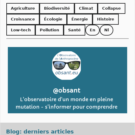
Agriculture
Biodiversité
Climat
Collapse
Croissance
Écologie
Énergie
Histoire
Low-tech
Pollution
Santé
En
Nl
Blog: derniers articles