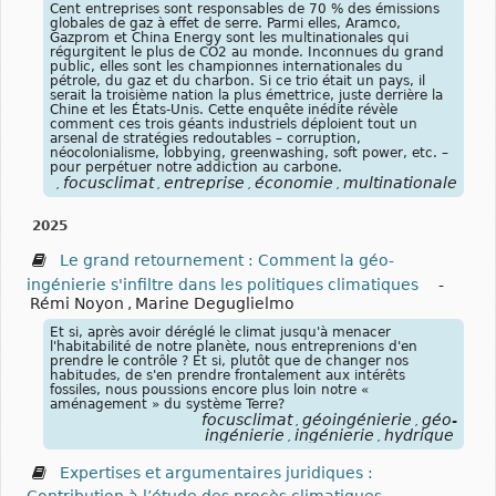
Cent entreprises sont responsables de 70 % des émissions
globales de gaz à effet de serre. Parmi elles, Aramco,
Gazprom et China Energy sont les multinationales qui
régurgitent le plus de CO2 au monde. Inconnues du grand
public, elles sont les championnes internationales du
pétrole, du gaz et du charbon. Si ce trio était un pays, il
serait la troisième nation la plus émettrice, juste derrière la
Chine et les États-Unis. Cette enquête inédite révèle
comment ces trois géants industriels déploient tout un
arsenal de stratégies redoutables – corruption,
néocolonialisme, lobbying, greenwashing, soft power, etc. –
pour perpétuer notre addiction au carbone.
focusclimat
entreprise
économie
multinationale
pét
,
,
,
,
,
2025
Le grand retournement : Comment la géo-
ingénierie s'infiltre dans les politiques climatiques
-
Rémi Noyon
,
Marine Deguglielmo
Et si, après avoir déréglé le climat jusqu'à menacer
l'habitabilité de notre planète, nous entreprenions d'en
prendre le contrôle ? Et si, plutôt que de changer nos
habitudes, de s'en prendre frontalement aux intérêts
fossiles, nous poussions encore plus loin notre «
aménagement » du système Terre?
focusclimat
géoingénierie
géo-
,
,
ingénierie
ingénierie
hydrique
,
,
Expertises et argumentaires juridiques :