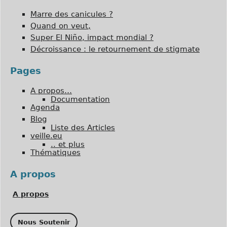
Marre des canicules ?
Quand on veut,
Super El Niño, impact mondial ?
Décroissance : le retournement de stigmate
Pages
A propos…
Documentation
Agenda
Blog
Liste des Articles
veille.eu
.. et plus
Thématiques
A propos
A propos
Nous Soutenir