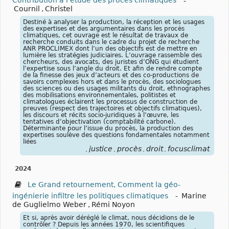
Contribution à l’étude des procès climatiques
-
Cournil
,
Christel
Destiné à analyser la production, la réception et les usages
des expertises et des argumentaires dans les procès
climatiques, cet ouvrage est le résultat de travaux de
recherche conduits dans le cadre du projet de recherche
ANR PROCLIMEX dont l’un des objectifs est de mettre en
lumière les stratégies judiciaires. L’ouvrage rassemble des
chercheurs, des avocats, des juristes d’ONG qui étudient
l’expertise sous l’angle du droit. Et afin de rendre compte
de la finesse des jeux d’acteurs et des co-productions de
savoirs complexes hors et dans le procès, des sociologues
des sciences ou des usages militants du droit, ethnographes
des mobilisations environnementales, politistes et
climatologues éclairent les processus de construction de
preuves (respect des trajectoires et objectifs climatiques),
les discours et récits socio-juridiques à l’œuvre, les
tentatives d’objectivation (comptabilité carbone).
Déterminante pour l’issue du procès, la production des
expertises soulève des questions fondamentales notamment
liées
justice
procès
droit
focusclimat
,
,
,
,
2024
Le Grand retournement, Comment la géo-
ingénierie infiltre les politiques climatiques
-
Marine
de Guglielmo Weber
,
Rémi Noyon
Et si, après avoir déréglé le climat, nous décidions de le
contrôler ? Depuis les années 1970, les scientifiques