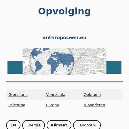
Skip
Opvolging
to
content
anthropoceen.eu
Groenland
Venezuela
Oekraïne
Palestina
Europa
Vlaanderen
EN
Energie
Klimaat
Landbouw