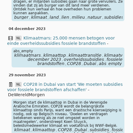
dragen, er miljarden subsidies gaan naar grote vervuilers. Ze
vinden dat zij als burger van dit land meer verdienen.
Ontdek hun verhaal én hoe overheden hun problemen
kunnen aanpakken.
burger
klimaat
land
lien
milieu
natuur
subsidies
an
,
,
,
,
,
,
,
04 december 2023
Klimaatmars: 25.000 mensen betogen voor
NL
einde overheidssubsidies fossiele brandstoffen
-
abs_empty
klimaatmars
klimaattop
klimaattransitie
klimaatveran
,
,
,
december 2023
overheidssubsidies
fossiele
,
,
brandstoffen
COP28
Dubai
abs_empty
,
,
,
29 november 2023
COP28 in Dubai van start 'We moeten subsidies
NL
voor fossiele brandstoffen afschaffen'
-
DeWereldMorgen
Morgen start de klimaattop in Dubai in de Verenigde
Arabische Emiraten. COP28 wordt de belangrijkste
klimaattop sinds Parijs, want een drastische koerswijziging is
nodig, ook op Belgisch niveau. ‘Doelen en verdragen
betekenen weinig als ze niet omgezet worden in
maatregelen’, onderstreept Koen Stuyck,
beleidsmedewerker klimaat en voetafdruk bij WWF-België.
klimaat
klimaattop
COP28
Dubai
subsidies
fossiele
,
,
,
,
,