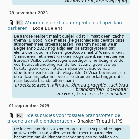
brandstoffen
koerswijziging
,
28 november 2023
Waarom je de klimaaturgentie niet opzij kan
NL
parkeren
-
Lode Buelens
De aardse realiteit maakt duidelijk dat klimaat geen ‘zacht’
thema is. Nooit in de menselijke geschiedenis bevatte onze
atmosfeer meer broeikasgassen. Waarom hebben we in
België anno 2023 nog altijd een belastingsysteem dat
elektriciteit duur en fossiel goedkoop maakt? Waarom kent
Vlaanderen het meest krakkemikkige openbaar vervoer van
Europa? Welke volksvertegenwoordiger is nu bezig met de
voorkeursbehandeling van de luchtvaart (geen btw op
tickets, geen kerosinetaks, miljoenen subsidies naar
structureel verlieslatende vliegvelden)? Waar bevinden zich
de uitfaseringsplannen voor alle stromen belastinggeld die
naar fossiele brandstoffen gaan?
broeikasgassen
klimaat
klimaaturgentie
luchtvaart
fo
,
,
,
,
brandstoffen
openbaar
,
vervoer
kerosinetaks
subsidies
,
,
01 september 2023
Hoe subsidies voor fossiele brandstoffen de
NL
groene transitie ondergraven
-
Bhasker Tripathi
,
IPS
De leiders van de G20 komen op 9 en 10 september bijeen
in New Delhi. Daar zullen ze onder meer maatregelen
bespreken om de klimaatverandering aan te pakken en