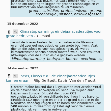
protectionisme”. Dat maakt het extra moeilijk voor arme
landen om toegang te krijgen tot groene technologie en zo
hun uitstoot van broeikasgassen te verminderen.
groene subsidies
protectionisme
groene
,
,
technologie
uitstoot
broeikasgassen
,
,
15 december 2022
Klimaatopwarming: eindejaarscadeautjes voor
NL
grote bedrijven
-
Climaxi
Terwijl de boeren buiten de prijzen vallen is de Vlaamse
overheid zeer gul met subsidies aan grote bedrijven. Vaak
dienen die subsidies voor nepoplossingen. Als we de
klimaattransitie serieus nemen moeten we durven resultaat
afdwingen voor de subsidies die gegeven worden.
klimaatopwarming
bedrijven
boeren
overheid
subsid
,
,
,
,
14 december 2022
Ineos, Fluxys e.a.: de eindejaarscadeautjes
NL
komen eraan
-
Filip De Bodt
,
Katrin Van den Troost
Gisteren raakte bekend dat Fluxys samen met Arcelor Mittal
en de havens van Antwerpen en Gent 154 miljoen euro
krijgen van Europa. Dit geld dient voor CO2
opvanginstallaties bij verschillende bedrijven in de havens.
Einddoel: CO2 opvangen en onder de grond stoppen in de
Noordzee. Vandaag krijgen we te horen dat Vlaanderen voor
500 miljoen euro waarborg op tafel legt voor de nieuwe
plastic-fabriek van Ineos in Antwerpen.