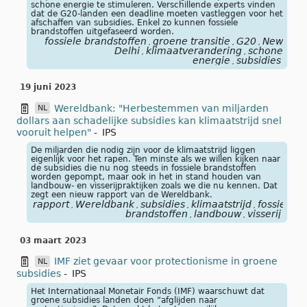
schone energie te stimuleren. Verschillende experts vinden
dat de G20-landen een deadline moeten vastleggen voor het
afschaffen van subsidies. Enkel zo kunnen fossiele
brandstoffen uitgefaseerd worden.
fossiele brandstoffen
groene transitie
G20
New
,
,
,
Delhi
klimaatverandering
schone
,
,
energie
subsidies
,
19 juni 2023
Wereldbank: "Herbestemmen van miljarden
NL
dollars aan schadelijke subsidies kan klimaatstrijd snel
vooruit helpen"
-
IPS
De miljarden die nodig zijn voor de klimaatstrijd liggen
eigenlijk voor het rapen. Ten minste als we willen kijken naar
de subsidies die nu nog steeds in fossiele brandstoffen
worden gepompt, maar ook in het in stand houden van
landbouw- en visserijpraktijken zoals we die nu kennen. Dat
zegt een nieuw rapport van de Wereldbank.
rapport
Wereldbank
subsidies
klimaatstrijd
fossiele
,
,
,
,
brandstoffen
landbouw
visserij
,
,
03 maart 2023
IMF ziet gevaar voor protectionisme in groene
NL
subsidies
-
IPS
Het Internationaal Monetair Fonds (IMF) waarschuwt dat
groene subsidies landen doen “afglijden naar