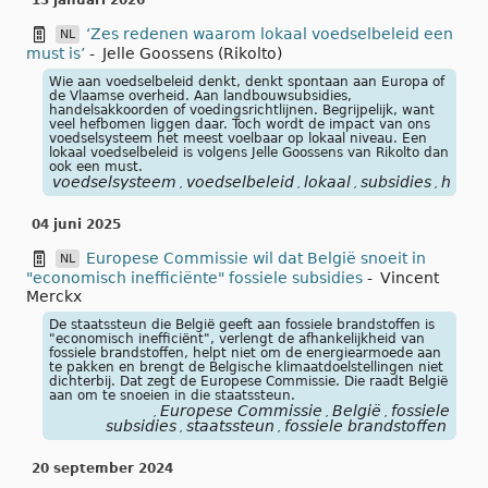
13 januari 2026
‘Zes redenen waarom lokaal voedselbeleid een
NL
must is’
-
Jelle Goossens (Rikolto)
Wie aan voedselbeleid denkt, denkt spontaan aan Europa of
de Vlaamse overheid. Aan landbouwsubsidies,
handelsakkoorden of voedingsrichtlijnen. Begrijpelijk, want
veel hefbomen liggen daar. Toch wordt de impact van ons
voedselsysteem het meest voelbaar op lokaal niveau. Een
lokaal voedselbeleid is volgens Jelle Goossens van Rikolto dan
ook een must.
voedselsysteem
voedselbeleid
lokaal
subsidies
hande
,
,
,
,
04 juni 2025
Europese Commissie wil dat België snoeit in
NL
"economisch inefficiënte" fossiele subsidies
-
Vincent
Merckx
De staatssteun die België geeft aan fossiele brandstoffen is
"economisch inefficiënt", verlengt de afhankelijkheid van
fossiele brandstoffen, helpt niet om de energiearmoede aan
te pakken en brengt de Belgische klimaatdoelstellingen niet
dichterbij. Dat zegt de Europese Commissie. Die raadt België
aan om te snoeien in die staatssteun.
Europese Commissie
België
fossiele
,
,
,
subsidies
staatssteun
fossiele brandstoffen
,
,
20 september 2024