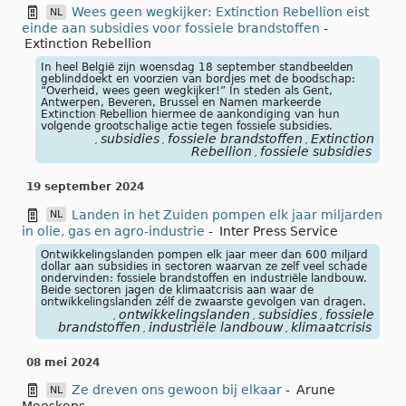
Wees geen wegkijker: Extinction Rebellion eist
NL
einde aan subsidies voor fossiele brandstoffen
-
Extinction Rebellion
In heel België zijn woensdag 18 september standbeelden
geblinddoekt en voorzien van bordjes met de boodschap:
“Overheid, wees geen wegkijker!” In steden als Gent,
Antwerpen, Beveren, Brussel en Namen markeerde
Extinction Rebellion hiermee de aankondiging van hun
volgende grootschalige actie tegen fossiele subsidies.
subsidies
fossiele brandstoffen
Extinction
,
,
,
Rebellion
fossiele subsidies
,
19 september 2024
Landen in het Zuiden pompen elk jaar miljarden
NL
in olie, gas en agro-industrie
-
Inter Press Service
Ontwikkelingslanden pompen elk jaar meer dan 600 miljard
dollar aan subsidies in sectoren waarvan ze zelf veel schade
ondervinden: fossiele brandstoffen en industriële landbouw.
Beide sectoren jagen de klimaatcrisis aan waar de
ontwikkelingslanden zélf de zwaarste gevolgen van dragen.
ontwikkelingslanden
subsidies
fossiele
,
,
,
brandstoffen
industriële landbouw
klimaatcrisis
,
,
08 mei 2024
Ze dreven ons gewoon bij elkaar
-
Arune
NL