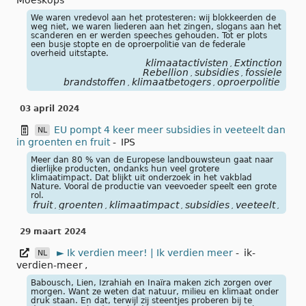
Moeskops
We waren vredevol aan het protesteren: wij blokkeerden de
weg niet, we waren liederen aan het zingen, slogans aan het
scanderen en er werden speeches gehouden. Tot er plots
een busje stopte en de oproerpolitie van de federale
overheid uitstapte.
klimaatactivisten
Extinction
,
Rebellion
subsidies
fossiele
,
,
brandstoffen
klimaatbetogers
oproerpolitie
,
,
03 april 2024
EU pompt 4 keer meer subsidies in veeteelt dan
NL
in groenten en fruit
-
IPS
Meer dan 80 % van de Europese landbouwsteun gaat naar
dierlijke producten, ondanks hun veel grotere
klimaatimpact. Dat blijkt uit onderzoek in het vakblad
Nature. Vooral de productie van veevoeder speelt een grote
rol.
fruit
groenten
klimaatimpact
subsidies
veeteelt
veev
,
,
,
,
,
29 maart 2024
► Ik verdien meer! | Ik verdien meer
-
ik-
NL
verdien-meer
,
Babousch, Lien, Izrahiah en Inaïra maken zich zorgen over
morgen. Want ze weten dat natuur, milieu en klimaat onder
druk staan. En dat, terwijl zij steentjes proberen bij te