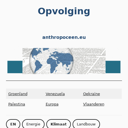
Skip
Opvolging
to
content
anthropoceen.eu
Groenland
Venezuela
Oekraïne
Palestina
Europa
Vlaanderen
EN
Energie
Klimaat
Landbouw