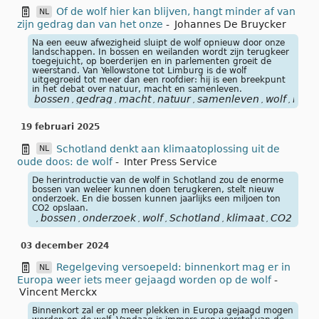
Of de wolf hier kan blijven, hangt minder af van
NL
zijn gedrag dan van het onze
-
Johannes De Bruycker
Na een eeuw afwezigheid sluipt de wolf opnieuw door onze
landschappen. In bossen en weilanden wordt zijn terugkeer
toegejuicht, op boerderijen en in parlementen groeit de
weerstand. Van Yellowstone tot Limburg is de wolf
uitgegroeid tot meer dan een roofdier: hij is een breekpunt
in het debat over natuur, macht en samenleven.
bossen
gedrag
macht
natuur
samenleven
wolf
men
,
,
,
,
,
,
19 februari 2025
Schotland denkt aan klimaatoplossing uit de
NL
oude doos: de wolf
-
Inter Press Service
De herintroductie van de wolf in Schotland zou de enorme
bossen van weleer kunnen doen terugkeren, stelt nieuw
onderzoek. En die bossen kunnen jaarlijks een miljoen ton
CO2 opslaan.
bossen
onderzoek
wolf
Schotland
klimaat
CO2
,
,
,
,
,
,
03 december 2024
Regelgeving versoepeld: binnenkort mag er in
NL
Europa weer iets meer gejaagd worden op de wolf
-
Vincent Merckx
Binnenkort zal er op meer plekken in Europa gejaagd mogen