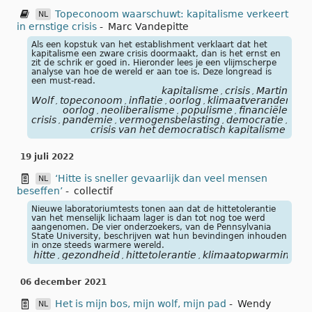
Topeconoom waarschuwt: kapitalisme verkeert
NL
in ernstige crisis
-
Marc Vandepitte
Als een kopstuk van het establishment verklaart dat het
kapitalisme een zware crisis doormaakt, dan is het ernst en
zit de schrik er goed in. Hieronder lees je een vlijmscherpe
analyse van hoe de wereld er aan toe is. Deze longread is
een must-read.
kapitalisme
crisis
Martin
,
,
Wolf
topeconoom
inflatie
oorlog
klimaatverandering
,
,
,
,
,
oorlog
neoliberalisme
populisme
financiële
,
,
,
crisis
pandemie
vermogensbelasting
democratie
onge
,
,
,
,
crisis van het democratisch kapitalisme
19 juli 2022
‘Hitte is sneller gevaarlijk dan veel mensen
NL
beseffen’
-
collectif
Nieuwe laboratoriumtests tonen aan dat de hittetolerantie
van het menselijk lichaam lager is dan tot nog toe werd
aangenomen. De vier onderzoekers, van de Pennsylvania
State University, beschrijven wat hun bevindingen inhouden
in onze steeds warmere wereld.
hitte
gezondheid
hittetolerantie
klimaatopwarming
,
,
,
06 december 2021
Het is mijn bos, mijn wolf, mijn pad
-
Wendy
NL