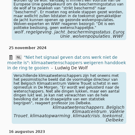
worden op de wolf. Vandaag is immers een voorstel van de
Europese Unie goedgekeurd om de beschermingsstatus van
de wolf af te zwakken van "strikt beschermd" naar
"beschermd". Er moeten nog enkele stappen gezet worden,
maar wellicht zullen lidstaten in de toekomst gemakkelijker
de jacht kunnen openen op gezonde wolvenpopulaties.
Wolven-experten en WWF reageren bezorgd: "Dit is een
politieke beslissing, geen wetenschappelijke."
wolf
regelgeving
jacht
beschermingsstatus
Europese
,
,
,
,
Unie
wolvenpopulaties
WWF
,
,
25 november 2024
"Niet het signaal geven dat ons werk niet de
NL
moeite is": klimaatwetenschappers weigeren handdoek
in de ring te gooien
-
Ludwig De Wolf
Verschillende klimaatwetenschappers zijn het oneens met
het pessimistische beeld dat de voormalige directeur van
het Belgisch Klimaatcentrum Valérie Trouet schetst in een
opiniestuk in De Morgen. "Er wordt wel geluisterd naar de
wetenschappers. Niet alle dingen lukken, maar een aantal
dingen lukt wel. Je kan niet verwachten van de hele
bevolking dat ze de draagwijdte van een statistiek
begrijpen", reageert professor Jos Delbeke.
klimaatwetenschappers
Belgisch
,
Klimaatcentrum
Valérie
,
Trouet
klimaatopwarming
klimaatcrisis
toekomst
Jos
,
,
,
,
Delbeke
16 augustus 2023