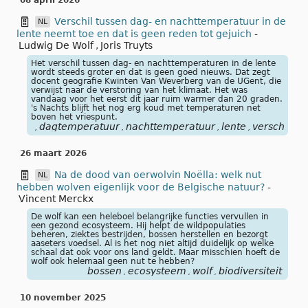
08 april 2026
Verschil tussen dag- en nachttemperatuur in de
NL
lente neemt toe en dat is geen reden tot gejuich
-
Ludwig De Wolf
,
Joris Truyts
Het verschil tussen dag- en nachttemperaturen in de lente
wordt steeds groter en dat is geen goed nieuws. Dat zegt
docent geografie Kwinten Van Weverberg van de UGent, die
verwijst naar de verstoring van het klimaat. Het was
vandaag voor het eerst dit jaar ruim warmer dan 20 graden.
's Nachts blijft het nog erg koud met temperaturen net
boven het vriespunt.
dagtemperatuur
nachttemperatuur
lente
verschil
kl
,
,
,
,
,
26 maart 2026
Na de dood van oerwolvin Noëlla: welk nut
NL
hebben wolven eigenlijk voor de Belgische natuur?
-
Vincent Merckx
De wolf kan een heleboel belangrijke functies vervullen in
een gezond ecosysteem. Hij helpt de wildpopulaties
beheren, ziektes bestrijden, bossen herstellen en bezorgt
aaseters voedsel. Al is het nog niet altijd duidelijk op welke
schaal dat ook voor ons land geldt. Maar misschien hoeft de
wolf ook helemaal geen nut te hebben?
bossen
ecosysteem
wolf
biodiversiteit
,
,
,
10 november 2025