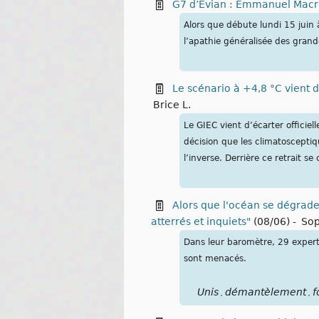
G7 d’Évian : Emmanuel Macro
Alors que débute lundi 15 juin
l’apathie généralisée des gran
Le scénario à +4,8 °C vient d
Brice L.
Le GIEC vient d’écarter officie
décision que les climatoscepti
l’inverse. Derrière ce retrait s
Alors que l'océan se dégrad
atterrés et inquiets"
(08/06)
-
Sop
Dans leur baromètre, 29 experts
sont menacés.
Unis
démantèlement
f
,
,