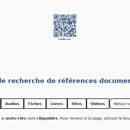
 de recherche de références documen
Audios
Fiches
Livres
Sites
Vidéos
Retour v
s
&
mots-clés
sont
cliquables
. Pour revenir à la page, utilisez le b