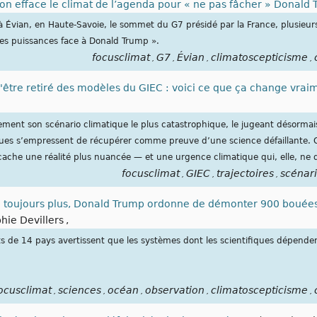
n efface le climat de l’agenda pour « ne pas fâcher » Donald
 à Évian, en Haute-Savoie, le sommet du G7 présidé par la France, plusieu
des puissances face à Donald Trump ».
focusclimat
G7
Évian
climatoscepticisme
,
,
,
,
'être retiré des modèles du GIEC : voici ce que ça change vraim
llement son scénario climatique le plus catastrophique, le jugeant désorma
ques s’empressent de récupérer comme preuve d’une science défaillante. 
e cache une réalité plus nuancée — et une urgence climatique qui, elle, ne d
focusclimat
GIEC
trajectoires
scénar
,
,
,
e toujours plus, Donald Trump ordonne de démonter 900 bouée
hie Devillers
,
 de 14 pays avertissent que les systèmes dont les scientifiques dépendent
ocusclimat
sciences
océan
observation
climatoscepticisme
,
,
,
,
,