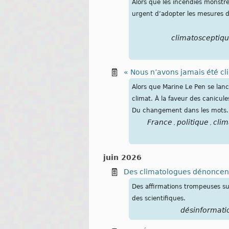
Alors que les incendies monstres
urgent d’adopter les mesures de
climatosceptiq
« Nous n’avons jamais été cl
Alors que Marine Le Pen se lanc
climat. À la faveur des canicule
Du changement dans les mots… 
France
politique
clim
,
,
juin 2026
Des climatologues dénoncent 
Des affirmations trompeuses su
des scientifiques.
désinformati