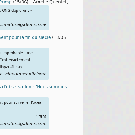
 Trump
(15/06)
-
Amélie Quentel
,
rs ONG déplorent «
climatonégationnisme
ent pour la fin du siècle
(13/06)
-
is improbable. Une
C’est exactement
isparaît pas.
io
climatoscepticisme
,
s d'observation : "Nous sommes
 pour surveiller l'océan
États-
climatonégationnisme