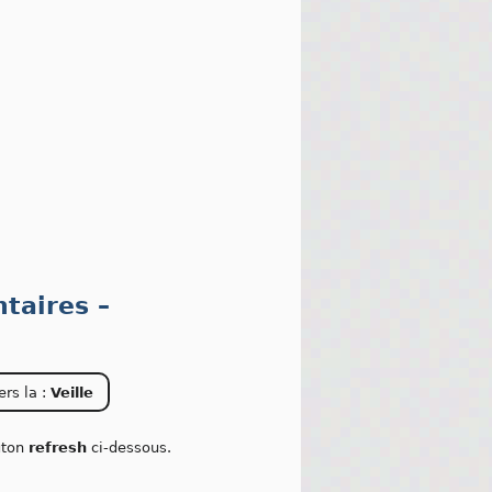
taires –
ers la :
Veille
outon
refresh
ci-dessous.