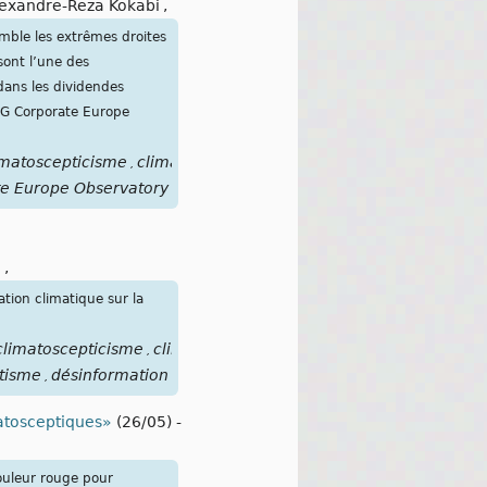
exandre-Reza Kokabi
,
emble les extrêmes droites
sont l’une des
dans les dividendes
ONG Corporate Europe
imatoscepticisme
climatonégationnisme
Mathias
Corvinus
Co
,
,
,
,
e Europe Observatory
o
,
tion climatique sur la
climatoscepticisme
climatonégationnisme
climatorassurisme
,
,
,
tisme
désinformation
,
matosceptiques»
(26/05)
-
ouleur rouge pour