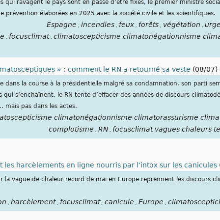
 qui ravagent le pays sont en passe d’être fixés, le premier ministre social
 prévention élaborées en 2025 avec la société civile et les scientifiques.
Espagne
incendies
feux
forêts
végétation
urge
,
,
,
,
,
ue
focusclimat
climatoscepticisme climatonégationnisme clima
,
,
imatosceptiques » : comment le RN a retourné sa veste
(08/07)
e dans la course à la présidentielle malgré sa condamnation, son parti semb
s qui s’enchaînent, le RN tente d’effacer des années de discours climatodéni
mais pas dans les actes.
atoscepticisme climatonégationnisme climatorassurisme clima
complotisme
RN
focusclimat vagues chaleurs t
,
,
les harcèlements en ligne nourris par l’intox sur les canicules
r la vague de chaleur record de mai en Europe reprennent les discours cl
on
harcèlement
focusclimat
canicule
Europe
climatoscepti
,
,
,
,
,