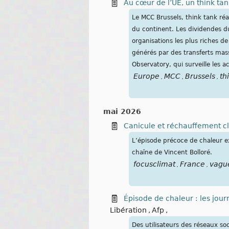
Au cœur de l’UE, un think ta
Le MCC Brussels, think tank réa
du continent. Les dividendes du
organisations les plus riches d
générés par des transferts mas
Observatory, qui surveille les 
Europe
MCC
Brussels
th
,
,
,
mai 2026
Canicule et réchauffement cli
L’épisode précoce de chaleur ex
chaîne de Vincent Bolloré.
focusclimat
France
vagu
,
,
Épisode de chaleur : les jou
Libération
,
Afp
,
Des utilisateurs des réseaux s