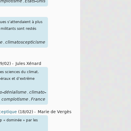
omplotisme
États-Unis
,
ues s’attendaient à plus
 militants sont restés
me
climatoscepticisme
,
9/02)
-
Jules Xénard
es sciences du climat.
béraux et d’extrême
o-dénialisme
climato-
,
complotisme
France
,
sceptique
(18/02)
-
Marie de Vergès
op « dominée » par les