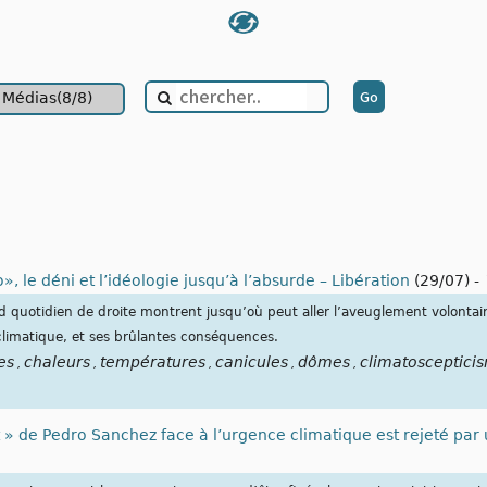
Médias(8/8)
», le déni et l’idéologie jusqu’à l’absurde – Libération
(29/07)
-
d quotidien de droite montrent jusqu’où peut aller l’aveuglement volontaire
imatique, et ses brûlantes conséquences.
es
chaleurs
températures
canicules
dômes
climatosceptici
,
,
,
,
,
t » de Pedro Sanchez face à l’urgence climatique est rejeté par