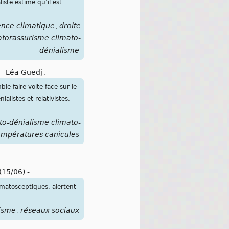
iste estime qu’il est
nce climatique
droite
,
torassurisme climato-
dénialisme
-
Léa Guedj
,
le faire volte-face sur le
alistes et relativistes.
to-dénialisme climato-
empératures canicules
(15/06)
-
imatosceptiques, alertent
cisme
réseaux sociaux
,