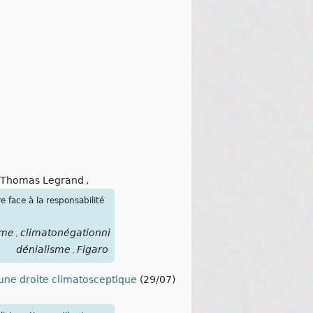
Thomas Legrand
,
 face à la responsabilité
sme
climatonégationnisme
climatorassurisme
climato-
,
,
,
dénialisme
Figaro
,
 une droite climatosceptique
(29/07)