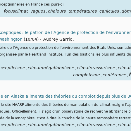
ceptionnelles en France ces jours-ci.
focusclimat
vagues
chaleurs
températures
canicules
dôm
,
,
,
,
,
sceptiques : le patron de l’Agence de protection de l’environne
 Washington
(10/04)
-
Audrey Garric
,
stoire de l’Agence de protection de l’environnement des Etats-Unis, son adm
organisée par le Heartland Institute, l’un des bastions les plus influents 
oscepticisme
climatonégationnisme
climatorassurisme
climat
,
,
,
complotisme
conférence
É
,
,
e en Alaska alimente des théories du complot depuis plus de 3
e site HAARP alimente des théories de manipulation du climat malgré l’ap
fiques. Officiellement, il s’agit d’un observatoire de recherche abritant 
ude de la ionosphère, c’est à dire la couche de la haute atmosphère terrest
oscepticisme
climatonégationnisme
climatorassurisme
climat
,
,
,