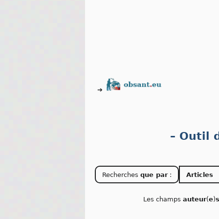
➔
– Outil
Recherches
que par
:
Articles
Les champs
auteur
(
e
)