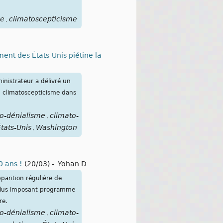
e
climatoscepticisme
,
ment des États-Unis piétine la
inistrateur a délivré un
du climatoscepticisme dans
o-dénialisme
climato-
,
tats-Unis
Washington
,
0 ans !
(20/03)
-
Yohan D
parition régulière de
le plus imposant programme
re.
o-dénialisme
climato-
,