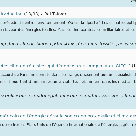
c
 traduction
(18/03)
-
Rei Takver
,
 précédent contre l’environnement. Où est la riposte ? Les climatosceptiq
en faveur des énergies fossiles. Mais les démocrates, les milliardaires et les
ump
focusclimat
blogoa
États-Unis
énergies
fossiles
activis
,
,
,
,
,
,
n des climato-réalistes, qui dénonce un « complot » du GIEC ?
(1
l’accord de Paris, ne compte dans ses rangs quasiment aucun spécialiste d
cient pourtant d’une importante visibilité, notamment dans les médias li
oscepticisme
climatonégationnisme
climatorassurisme
climat
,
,
,
e américain de l’énergie déroule son credo pro-fossile et climato
e retirer les Etats-Unis de l’Agence internationale de l’énergie, jugée tr