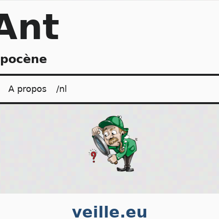
Ant
opocène
A propos
/nl
veille.eu