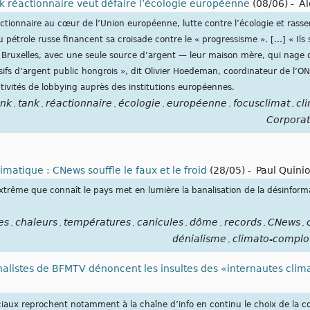
nk réactionnaire veut défaire l’écologie européenne
(08/06)
-
Al
ctionnaire au cœur de l’Union européenne, lutte contre l’écologie et rass
 pétrole russe financent sa croisade contre le « progressisme ». […] « Ils 
e Bruxelles, avec une seule source d’argent — leur maison mère, qui nage 
sifs d’argent public hongrois », dit Olivier Hoedeman, coordinateur de l’
activités de lobbying auprès des institutions européennes.
ink
tank
réactionnaire
écologie
européenne
focusclimat
cl
,
,
,
,
,
,
Corporat
matique : CNews souffle le faux et le froid
(28/05)
-
Paul Quini
trême que connaît le pays met en lumière la banalisation de la désinforma
es
chaleurs
températures
canicules
dôme
records
CNews
,
,
,
,
,
,
,
dénialisme
climato-complo
,
rnalistes de BFMTV dénoncent les insultes des «internautes cli
ociaux reprochent notamment à la chaîne d’info en continu le choix de la c