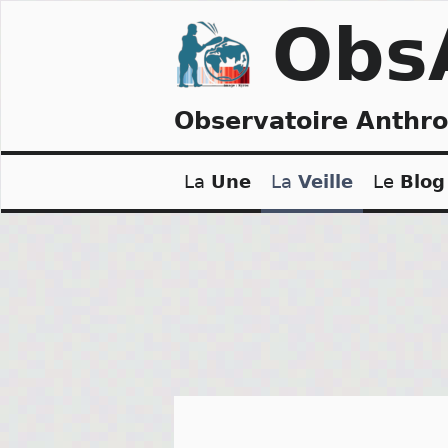
Skip
Obs
to
content
Observatoire Anthr
La
Une
La
Veille
Le
Blog