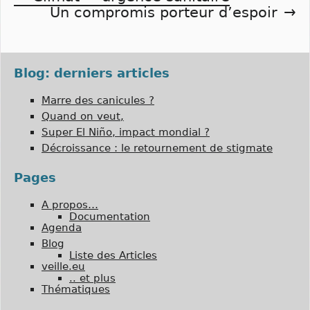
Navigation
Un compromis porteur d’espoir
de
l’article
Blog: derniers articles
Marre des canicules ?
Quand on veut,
Super El Niño, impact mondial ?
Décroissance : le retournement de stigmate
Pages
A propos…
Documentation
Agenda
Blog
Liste des Articles
veille.eu
.. et plus
Thématiques