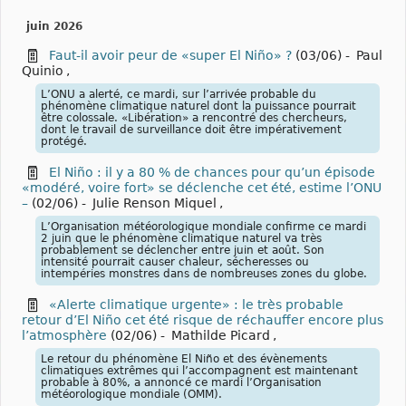
juin 2026
Faut-il avoir peur de «super El Niño» ?
(03/06)
-
Paul
Quinio
,
L’ONU a alerté, ce mardi, sur l’arrivée probable du
phénomène climatique naturel dont la puissance pourrait
être colossale. «Libération» a rencontré des chercheurs,
dont le travail de surveillance doit être impérativement
protégé.
El Niño : il y a 80 % de chances pour qu’un épisode
«modéré, voire fort» se déclenche cet été, estime l’ONU
–
(02/06)
-
Julie Renson Miquel
,
L’Organisation météorologique mondiale confirme ce mardi
2 juin que le phénomène climatique naturel va très
probablement se déclencher entre juin et août. Son
intensité pourrait causer chaleur, sécheresses ou
intempéries monstres dans de nombreuses zones du globe.
«Alerte climatique urgente» : le très probable
retour d’El Niño cet été risque de réchauffer encore plus
l’atmosphère
(02/06)
-
Mathilde Picard
,
Le retour du phénomène El Niño et des évènements
climatiques extrêmes qui l’accompagnent est maintenant
probable à 80%, a annoncé ce mardi l’Organisation
météorologique mondiale (OMM).