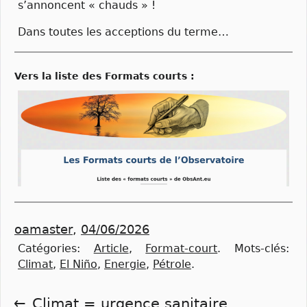
s’annoncent « chauds » !
Dans toutes les acceptions du terme…
vers la liste des Formats courts :
oamaster
,
04/06/2026
Catégories:
Article
,
Format-court
.
Mots-clés:
Climat
,
El Niño
,
Energie
,
Pétrole
.
Climat = urgence sanitaire