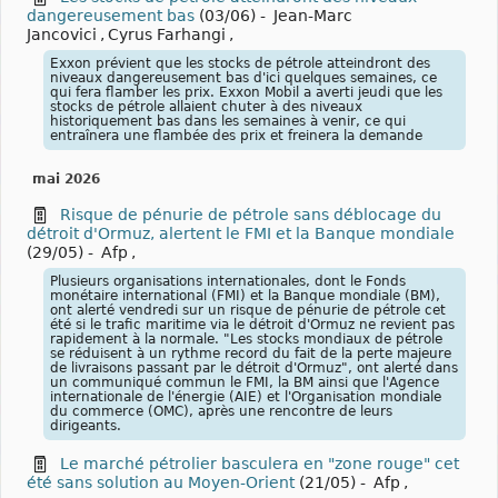
dangereusement bas
(03/06)
-
Jean-Marc
Jancovici
,
Cyrus Farhangi
,
Exxon prévient que les stocks de pétrole atteindront des
niveaux dangereusement bas d'ici quelques semaines, ce
qui fera flamber les prix. Exxon Mobil a averti jeudi que les
stocks de pétrole allaient chuter à des niveaux
historiquement bas dans les semaines à venir, ce qui
entraînera une flambée des prix et freinera la demande
mai 2026
Risque de pénurie de pétrole sans déblocage du
détroit d'Ormuz, alertent le FMI et la Banque mondiale
(29/05)
-
Afp
,
Plusieurs organisations internationales, dont le Fonds
monétaire international (FMI) et la Banque mondiale (BM),
ont alerté vendredi sur un risque de pénurie de pétrole cet
été si le trafic maritime via le détroit d'Ormuz ne revient pas
rapidement à la normale. "Les stocks mondiaux de pétrole
se réduisent à un rythme record du fait de la perte majeure
de livraisons passant par le détroit d'Ormuz", ont alerté dans
un communiqué commun le FMI, la BM ainsi que l'Agence
internationale de l'énergie (AIE) et l'Organisation mondiale
du commerce (OMC), après une rencontre de leurs
dirigeants.
Le marché pétrolier basculera en "zone rouge" cet
été sans solution au Moyen-Orient
(21/05)
-
Afp
,