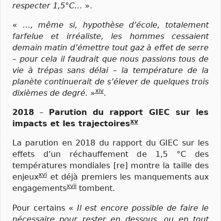
respecter 1,5°C…
».
«
…, même si, hypothèse d’école, totalement
farfelue et irréaliste, les hommes cessaient
demain matin d’émettre tout gaz à effet de serre
– pour cela il faudrait que nous passions tous de
vie à trépas sans délai – la température de la
planète continuerait de s’élever de quelques trois
xiv
dixièmes de degré.
»
.
2018
–
Parution du rapport GIEC sur les
xv
impacts et les trajectoires
La parution en 2018 du rapport du GIEC sur les
effets d’un réchauffement de 1,5 °C des
températures mondiales [re] montre la taille des
xvi
enjeux
et déjà premiers les manquements aux
xvii
engagements
tombent.
Pour certains «
Il est encore possible de faire le
nécessaire pour rester en dessous, ou en tout