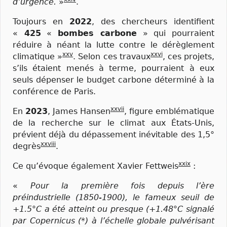
d’urgence.
»
.
Toujours en
2022
, des chercheurs identifient
«
425
«
bombes carbone
» qui pourraient
réduire à néant la lutte contre le dérèglement
xxv
xxvi
climatique »
. Selon ces travaux
, ces projets,
s’ils étaient menés à terme, pourraient à eux
seuls dépenser le budget carbone déterminé à la
conférence de Paris.
xxvii
En
2023
, James Hansen
, figure emblématique
de la recherche sur le climat aux États-Unis,
prévient déjà du dépassement inévitable des 1,5°
xxviii
degrès
.
xxix
Ce qu’évoque également Xavier Fettweis
:
«
Pour la première fois depuis l’ère
préindustrielle (1850-1900), le fameux seuil de
+1.5°C a été atteint ou presque (+1.48°C signalé
par Copernicus (*) à l’échelle globale pulvérisant