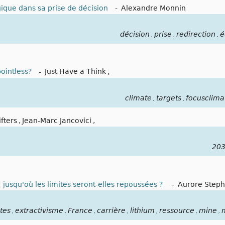
gique dans sa prise de décision
-
Alexandre Monnin
décision
prise
redirection
é
,
,
,
ointless?
-
Just Have a Think
,
climate
targets
focusclima
,
,
fters
,
Jean-Marc Jancovici
,
20
 jusqu'où les limites seront-elles repoussées ?
-
Aurore Steph
ites
extractivisme
France
carrière
lithium
ressource
mine
,
,
,
,
,
,
,