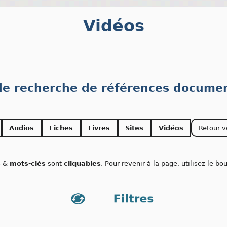
Vidéos
 de recherche de références documen
Audios
Fiches
Livres
Sites
Vidéos
Retour v
s
&
mots-clés
sont
cliquables
. Pour revenir à la page, utilisez le b