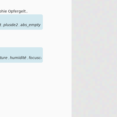
phie Opfergelt
,
t
plusde2
abs_empty
,
,
ture
humidité
focusclimat
plusde2
yfc
climatoutilpédagogi
,
,
,
,
,