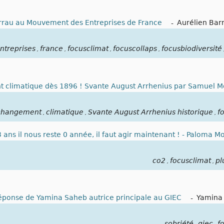
arrau au Mouvement des Entreprises de France
-
Aurélien Bar
ntreprises
france
focusclimat
focuscollaps
focusbiodiversité
,
,
,
,
nt climatique dès 1896 ! Svante August Arrhenius par Samuel 
changement
climatique
Svante August Arrhenius historique
f
,
,
,
3 ans il nous reste 0 année, il faut agir maintenant ! - Paloma Mo
co2
focusclimat
pl
,
,
 Réponse de Yamina Saheb autrice principale au GIEC
-
Yamina
sobriété
giec
f