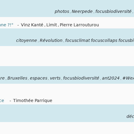
photos
Neerpede
focusbiodiversité
,
,
,
nne ?!"
-
Vinz Kanté
,
Limit
,
Pierre Larrouturou
citoyenne
Révolution
focusclimat focuscollaps focusbi
,
,
re
Bruxelles
espaces
verts
focusbiodiversité
ant2024
#WeA
,
,
,
,
,
,
nce
-
Timothée Parrique
déc