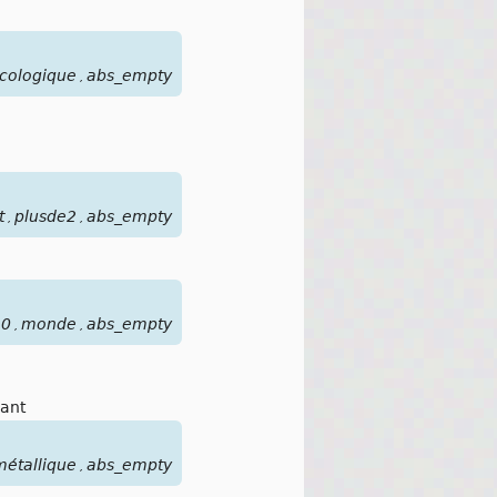
cologique
abs_empty
,
t
plusde2
abs_empty
,
,
30
monde
abs_empty
,
,
ant
métallique
abs_empty
,