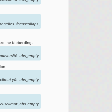
,
onnelles
focuscollaps
plusde2
yfc
alimentation
resalim
abs
,
,
,
,
,
,
roline Nieberding
,
odiversité
abs_empty
,
Dion
climat yfc
abs_empty
,
cusclimat
abs_empty
,