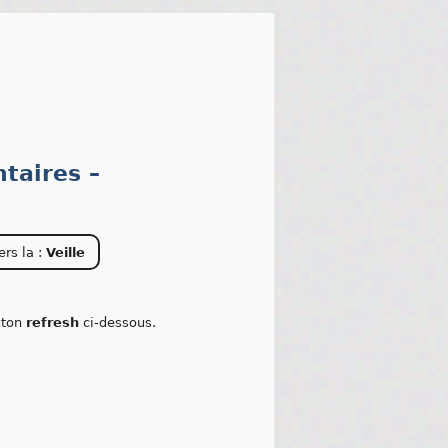
taires –
ers la :
Veille
outon
refresh
ci-dessous.