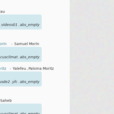
rau
videos01
abs_empty
,
,
Morin
-
Samuel Morin
ocusclimat
abs_empty
,
ritz
-
Yalefeu
,
Paloma Moritz
usde2
yfc
abs_empty
,
,
 Saheb
ocusclimat
abs_empty