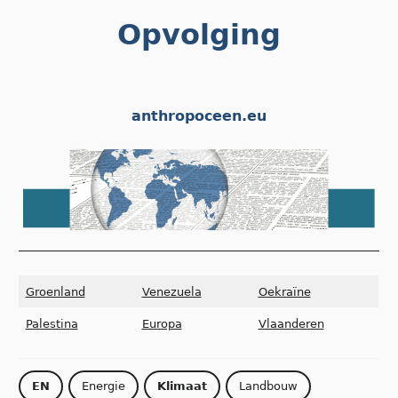
Skip
Opvolging
to
content
anthropoceen.eu
Groenland
Venezuela
Oekraïne
Palestina
Europa
Vlaanderen
EN
Energie
Klimaat
Landbouw