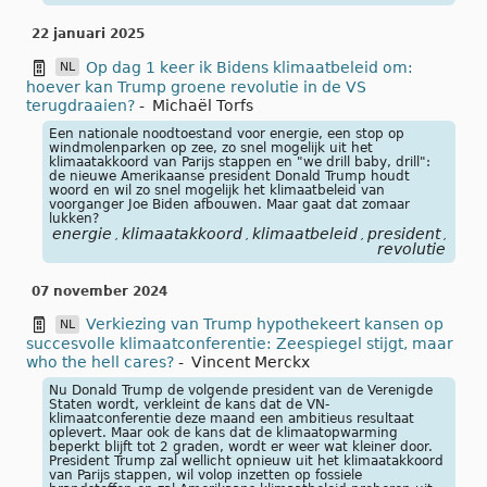
22 januari 2025
Op dag 1 keer ik Bidens klimaatbeleid om:
NL
hoever kan Trump groene revolutie in de VS
terugdraaien?
-
Michaël Torfs
Een nationale noodtoestand voor energie, een stop op
windmolenparken op zee, zo snel mogelijk uit het
klimaatakkoord van Parijs stappen en "we drill baby, drill":
de nieuwe Amerikaanse president Donald Trump houdt
woord en wil zo snel mogelijk het klimaatbeleid van
voorganger Joe Biden afbouwen. Maar gaat dat zomaar
lukken?
energie
klimaatakkoord
klimaatbeleid
president
win
,
,
,
,
revolutie
07 november 2024
Verkiezing van Trump hypothekeert kansen op
NL
succesvolle klimaatconferentie: Zeespiegel stijgt, maar
who the hell cares?
-
Vincent Merckx
Nu Donald Trump de volgende president van de Verenigde
Staten wordt, verkleint de kans dat de VN-
klimaatconferentie deze maand een ambitieus resultaat
oplevert. Maar ook de kans dat de klimaatopwarming
beperkt blijft tot 2 graden, wordt er weer wat kleiner door.
President Trump zal wellicht opnieuw uit het klimaatakkoord
van Parijs stappen, wil volop inzetten op fossiele