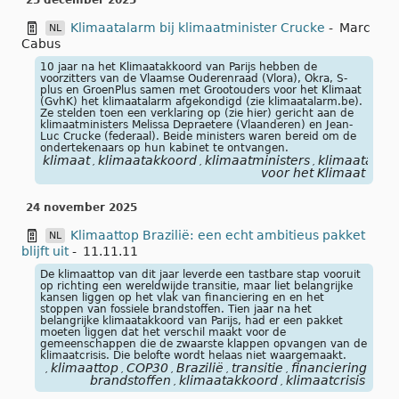
25 december 2025
Klimaatalarm bij klimaatminister Crucke
-
Marc
NL
Cabus
10 jaar na het Klimaatakkoord van Parijs hebben de
voorzitters van de Vlaamse Ouderenraad (Vlora), Okra, S-
plus en GroenPlus samen met Grootouders voor het Klimaat
(GvhK) het klimaatalarm afgekondigd (zie klimaatalarm.be).
Ze stelden toen een verklaring op (zie hier) gericht aan de
klimaatministers Melissa Depraetere (Vlaanderen) en Jean-
Luc Crucke (federaal). Beide ministers waren bereid om de
ondertekenaars op hun kabinet te ontvangen.
klimaat
klimaatakkoord
klimaatministers
klimaatalar
,
,
,
voor het Klimaat
24 november 2025
Klimaattop Brazilië: een echt ambitieus pakket
NL
blijft uit
-
11.11.11
De klimaattop van dit jaar leverde een tastbare stap vooruit
op richting een wereldwijde transitie, maar liet belangrijke
kansen liggen op het vlak van financiering en en het
stoppen van fossiele brandstoffen. Tien jaar na het
belangrijke klimaatakkoord van Parijs, had er een pakket
moeten liggen dat het verschil maakt voor de
gemeenschappen die de zwaarste klappen opvangen van de
klimaatcrisis. Die belofte wordt helaas niet waargemaakt.
klimaattop
COP30
Brazilië
transitie
financiering
foss
,
,
,
,
,
,
brandstoffen
klimaatakkoord
klimaatcrisis
,
,