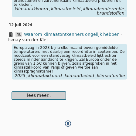
brandstoffen en zal Amerikaans klimaatbeleid proberen uit
te kleden.
klimaatakkoord
klimaatbeleid
klimaatconferentie
kli
,
,
,
brandstoffen
12 juli 2024
Waarom klimaatontkenners ongelijk hebben
-
NL
Ismay van der Klei
Europa zag in 2023 bijna elke maand boven gemiddelde
temperaturen, met daarbij een recordhitte in september. De
noodzaak voor een standvastig klimaatbeleid lijkt echter
steeds minder aandacht te krijgen. Zal Europa onder de
grens van 1.5C kunnen blijven, zoals afgesproken in het
klimaatakkoord van Parijs of geven we toe aan
klimaatpragmatisme?
2023
klimaatakkoord
klimaatbeleid
klimaatontkenner
,
,
,
lees meer..