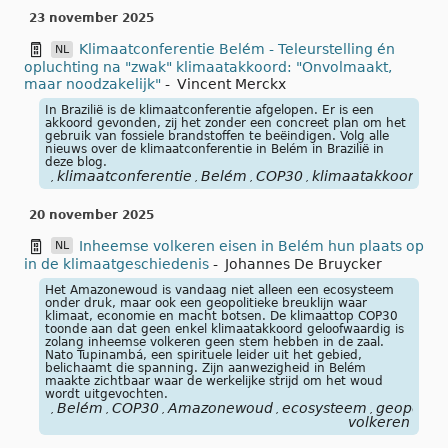
23 november 2025
Klimaatconferentie Belém - Teleurstelling én
NL
opluchting na "zwak" klimaatakkoord: "Onvolmaakt,
maar noodzakelijk"
-
Vincent Merckx
In Brazilië is de klimaatconferentie afgelopen. Er is een
akkoord gevonden, zij het zonder een concreet plan om het
gebruik van fossiele brandstoffen te beëindigen. Volg alle
nieuws over de klimaatconferentie in Belém in Brazilië in
deze blog.
klimaatconferentie
Belém
COP30
klimaatakkoord
Br
,
,
,
,
,
20 november 2025
Inheemse volkeren eisen in Belém hun plaats op
NL
in de klimaatgeschiedenis
-
Johannes De Bruycker
Het Amazonewoud is vandaag niet alleen een ecosysteem
onder druk, maar ook een geopolitieke breuklijn waar
klimaat, economie en macht botsen. De klimaattop COP30
toonde aan dat geen enkel klimaatakkoord geloofwaardig is
zolang inheemse volkeren geen stem hebben in de zaal.
Nato Tupinambá, een spirituele leider uit het gebied,
belichaamt die spanning. Zijn aanwezigheid in Belém
maakte zichtbaar waar de werkelijke strijd om het woud
wordt uitgevochten.
Belém
COP30
Amazonewoud
ecosysteem
geopolitie
,
,
,
,
,
volkeren