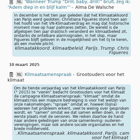
‘Wanneer Trump “Drill, baby, drill!” brult, zeg ik:
NL
“Adem diep in en blijf kalm”’
-
Alma De Walsche
In december is het tien jaar geleden dat het Klimaatakkoord
van Parijs werd gesloten. Christiana Figueres stond toen aan
het hoofd van het VN-Klimaatverdrag en mag dat historische
moment mee op haar palmares zetten. De wereld is de
afgelopen tien jaar drastisch veranderd en klimaatbeleid zit,
ondanks de ontelbare alarmsignalen, in het slop, maar
Figueres blijft geloven in de mogelijkheid om het tij te keren,
als een morele plicht.
klimaatakkoord
klimaatbeleid
Parijs
Trump
Christiana
,
,
,
,
Figueres
10 maart 2025
Klimaatsamenspraak
-
Grootouders voor het
NL
klimaat
Om de tiende verjaardag van het klimaat­akkoord van Parijs
(° 2015) te “vieren” bedacht Groot­ouders voor het Klimaat
de campagne Klimaat­samen­spraak: “klimaat” omdat de
klimaat­crisis een majeure bedreiging is voor het welzijn van
onze nakome­lingen; “spraak” omdat er, hoewel (bijna)
iedereen het probleem erkent, veel te weinig over gesproken
wordt, en “samen” omdat we dat samen willen doen, in de
eerste plaats met de senioren. We reiken daartoe de hand
naar andere geledingen van onze samen­leving: ouderen­
verenigingen, maar ook andere sociale organisaties en het
brede middenveld.
Klimaatsamenspraak
klimaatakkoord
Parijs
campag
,
,
,
,
voor het klimaat