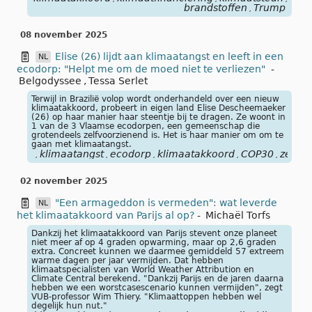
brandstoffen
Trump
,
08 november 2025
Elise (26) lijdt aan klimaatangst en leeft in een
NL
ecodorp: "Helpt me om de moed niet te verliezen"
-
Belgodyssee
,
Tessa Serlet
Terwijl in Brazilië volop wordt onderhandeld over een nieuw
klimaatakkoord, probeert in eigen land Elise Descheemaeker
(26) op haar manier haar steentje bij te dragen. Ze woont in
1 van de 3 Vlaamse ecodorpen, een gemeenschap die
grotendeels zelfvoorzienend is. Het is haar manier om om te
gaan met klimaatangst.
klimaatangst
ecodorp
klimaatakkoord
COP30
zelfvo
,
,
,
,
,
02 november 2025
"Een armageddon is vermeden": wat leverde
NL
het klimaatakkoord van Parijs al op?
-
Michaël Torfs
Dankzij het klimaatakkoord van Parijs stevent onze planeet
niet meer af op 4 graden opwarming, maar op 2,6 graden
extra. Concreet kunnen we daarmee gemiddeld 57 extreem
warme dagen per jaar vermijden. Dat hebben
klimaatspecialisten van World Weather Attribution en
Climate Central berekend. "Dankzij Parijs en de jaren daarna
hebben we een worstcasescenario kunnen vermijden", zegt
VUB-professor Wim Thiery. "Klimaattoppen hebben wel
degelijk hun nut."