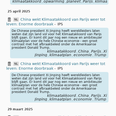
klimaatakkoord
opwarming
planeet
Parijs
klimaattop
,
,
,
,
25 april 2025
China wekt Klimaatakkoord van Parijs weer tot
NL
leven: Enorme doorbraak
-
IPS
De Chinese president Xi Jinping heeft wereldleiders laten
weten dat zijn land vol voor het Klimaatakkoord van Parijs
blijft gaan. Er komt dit jaar nog een nieuw en ambitieuzer
klimaatplan voor de hele Chinese economie - een groot
contrast met het afbraakbeleid onder de Amerikaanse
president Donald Trump.
klimaatakkoord
China
Parijs
Xi
,
,
,
Jinping
klimaatplan
economie
Trump
,
,
,
China wekt Klimaatakkoord van Parijs weer tot
NL
leven: Enorme doorbraak
-
IPS
De Chinese president Xi Jinping heeft wereldleiders laten
weten dat zijn land vol voor het Klimaatakkoord van Parijs
blijft gaan. Er komt dit jaar nog een nieuw en ambitieuzer
klimaatplan voor de hele Chinese economie - een groot
contrast met het afbraakbeleid onder de Amerikaanse
president Donald Trump.
klimaatakkoord
China
Parijs
Xi
,
,
,
Jinping
klimaatplan
economie
Trump
,
,
,
29 maart 2025