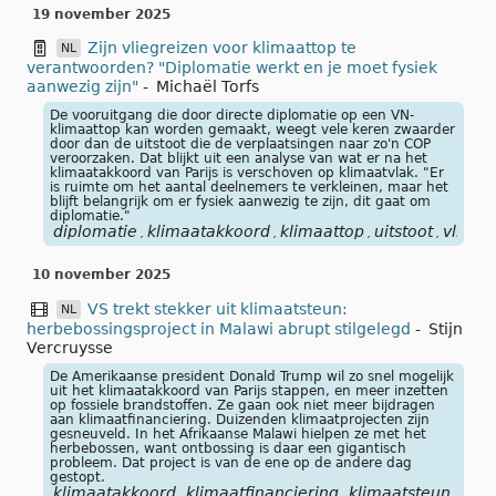
19 november 2025
Zijn vliegreizen voor klimaattop te
NL
verantwoorden? "Diplomatie werkt en je moet fysiek
aanwezig zijn"
-
Michaël Torfs
De vooruitgang die door directe diplomatie op een VN-
klimaattop kan worden gemaakt, weegt vele keren zwaarder
door dan de uitstoot die de verplaatsingen naar zo'n COP
veroorzaken. Dat blijkt uit een analyse van wat er na het
klimaatakkoord van Parijs is verschoven op klimaatvlak. "Er
is ruimte om het aantal deelnemers te verkleinen, maar het
blijft belangrijk om er fysiek aanwezig te zijn, dit gaat om
diplomatie."
diplomatie
klimaatakkoord
klimaattop
uitstoot
vliegr
,
,
,
,
10 november 2025
VS trekt stekker uit klimaatsteun:
NL
herbebossingsproject in Malawi abrupt stilgelegd
-
Stijn
Vercruysse
De Amerikaanse president Donald Trump wil zo snel mogelijk
uit het klimaatakkoord van Parijs stappen, en meer inzetten
op fossiele brandstoffen. Ze gaan ook niet meer bijdragen
aan klimaatfinanciering. Duizenden klimaatprojecten zijn
gesneuveld. In het Afrikaanse Malawi hielpen ze met het
herbebossen, want ontbossing is daar een gigantisch
probleem. Dat project is van de ene op de andere dag
gestopt.
klimaatakkoord
klimaatfinanciering
klimaatsteun
ontb
,
,
,